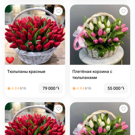
Тюльпаны красные
Плетёная корзина с
тюльпанами
79 000
֏
55 000
֏
4.84
616
4.84
616