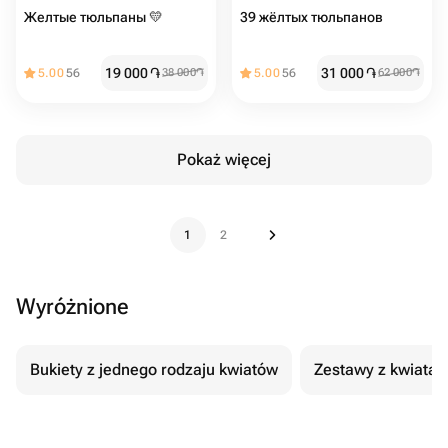
Желтые тюльпаны 💛
39 жёлтых тюльпанов
19 000
֏
31 000
֏
5.00
56
38 000
֏
5.00
56
62 000
֏
Pokaż więcej
1
2
Wyróżnione
Bukiety z jednego rodzaju kwiatów
Zestawy z kwiatam