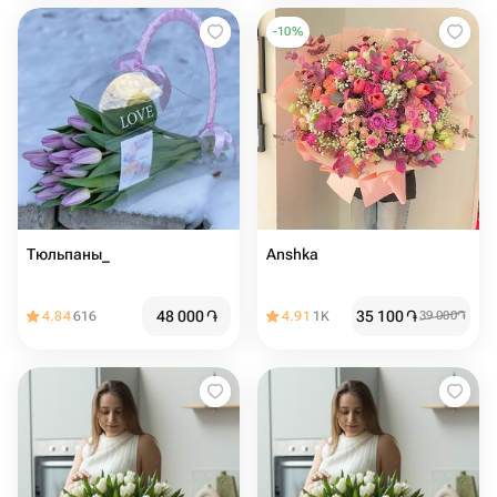
-
10
%
Тюльпаны_
Anshka
48 000
֏
35 100
֏
4.84
616
4.91
1K
39 000
֏