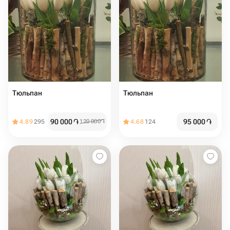
Тюльпан
Тюльпан
90 000
֏
95 000
֏
4.89
295
120 000
֏
4.68
124