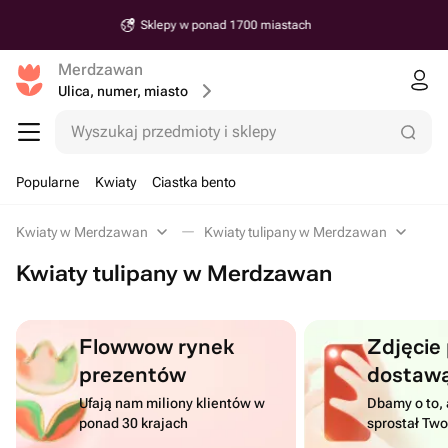
Dostawa od 30 minut
Merdzawan
Ulica, numer, miasto
Wyszukaj przedmioty i sklepy
Popularne
Kwiaty
Ciastka bento
Kwiaty w Merdzawan
Kwiaty tulipany w Merdzawan
Kwiaty tulipany w Merdzawan
Flowwow rynek
Zdjęcie
prezentów
dostaw
Ufają nam miliony klientów w
Dbamy o to, 
ponad 30 krajach
sprostał Tw