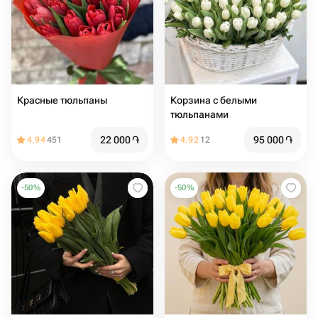
Красные тюльпаны
Корзина с белыми
тюльпанами
22 000
֏
95 000
֏
4.94
451
4.92
12
-
50
%
-
50
%