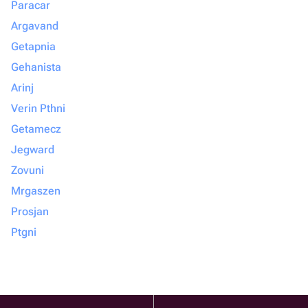
Paracar
Argavand
Getapnia
Gehanista
Arinj
Verin Pthni
Getamecz
Jegward
Zovuni
Mrgaszen
Prosjan
Ptgni