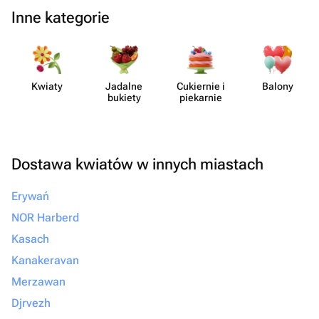
Inne kategorie
Kwiaty
Jadalne
Cukiernie i
Balony
bukiety
piekarnie
Dostawa kwiatów w innych miastach
Erywań
NOR Harberd
Kasach
Kanakeravan
Merzawan
Djrvezh