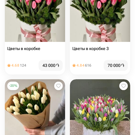
Цветы в коробке
Цветы в коробке 3
43 000
֏
70 000
֏
4.68
124
4.84
616
-
20
%