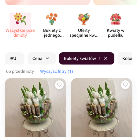
Wszystkie prze​
Bukiety z
Oferty
Kwiaty w
Kw
dmioty
jednego
specjalne kwia​
pudełku
rodzaju
ciarni
kwiatów
Cena
Bukiety kwiatów
1
Kolor b
65 przedmioty
·
Wyczyść filtry (1)