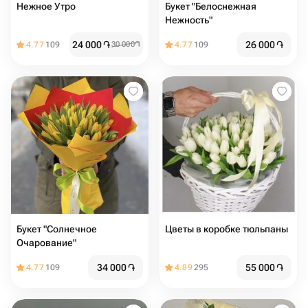
Нежное Утро
Букет "Белоснежная
Нежность"
24 000
֏
26 000
֏
4.77
109
30 000
֏
4.77
109
Букет "Солнечное
Цветы в коробке тюльпаны
Очарование"
34 000
֏
55 000
֏
4.77
109
4.89
295