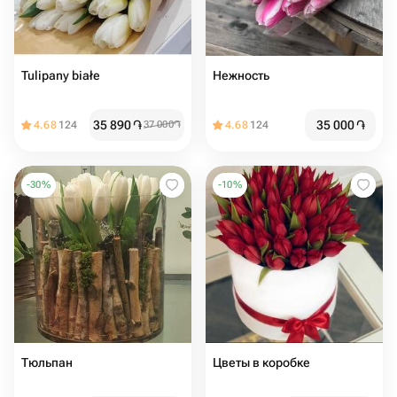
Tulipany białe
Нежность
35 890
֏
35 000
֏
4.68
124
37 000
֏
4.68
124
-
30
%
-
10
%
Тюльпан
Цветы в коробке