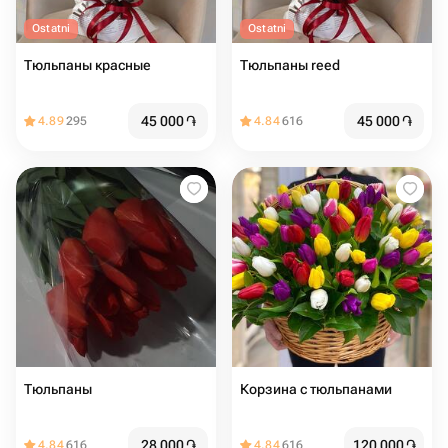
Ostatni
Ostatni
Тюльпаны красные
Тюльпаны reed
45 000
֏
45 000
֏
4.89
295
4.84
616
Тюльпаны
Корзина с тюльпанами
28 000
֏
120 000
֏
4.84
616
4.84
616