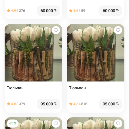
60 000
֏
60 000
֏
4.96
276
4.65
59
Тюльпан
Тюльпан
95 000
֏
95 000
֏
4.88
379
4.84
616
-
25
%