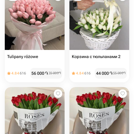
Tulipany różowe
Корзина с тюльпанами 2
56 000
֏
44 000
֏
4.84
616
70 000
֏
4.84
616
55 000
֏