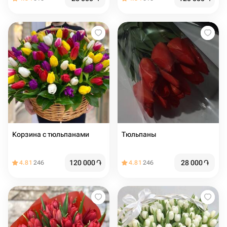
Корзина с тюльпанами
Тюльпаны
120 000
֏
28 000
֏
4.81
246
4.81
246