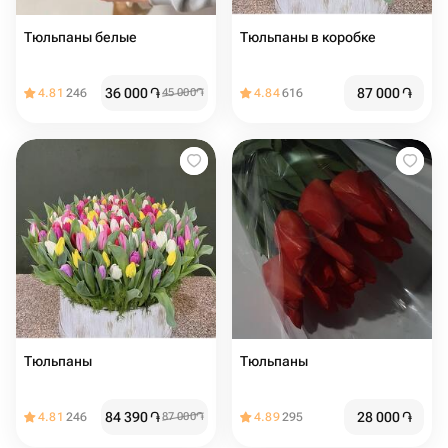
Тюльпаны белые
Тюльпаны в коробке
36 000
֏
87 000
֏
4.81
246
45 000
֏
4.84
616
Тюльпаны
Тюльпаны
84 390
֏
28 000
֏
4.81
246
87 000
֏
4.89
295