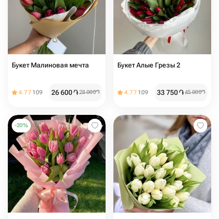
Букет Малиновая мечта
Букет Алые Грезы 2
26 600
֏
33 750
֏
4.77
109
28 000
֏
4.77
109
45 000
֏
-
20
%