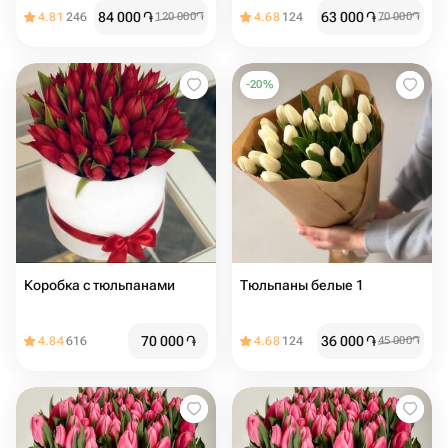
84 000
֏
63 000
֏
4.81
246
120 000
֏
4.68
124
70 000
֏
-
20
%
Коробка с тюльпанами
Тюльпаны белые 1
70 000
֏
36 000
֏
4.84
616
4.68
124
45 000
֏