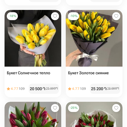
-
18
%
-
10
%
Букет Солнечное тепло
Букет Золотое сияние
20 500
֏
25 200
֏
4.77
109
25 000
֏
4.77
109
28 000
֏
-
25
%