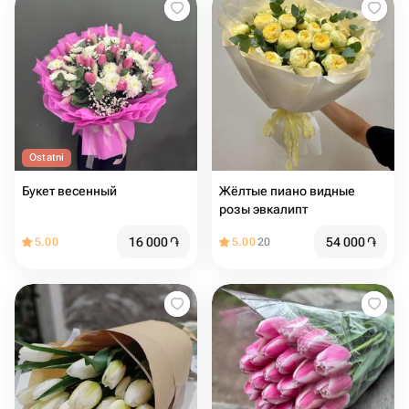
Ostatni
Букет весенный
Жёлтые пиано видные
розы эвкалипт
16 000
֏
54 000
֏
5.00
5.00
20