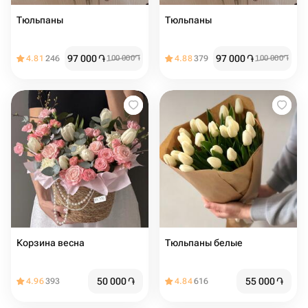
Тюльпаны
Тюльпаны
97 000
֏
97 000
֏
4.81
246
100 000
֏
4.88
379
100 000
֏
Корзина весна
Тюльпаны белые
50 000
֏
55 000
֏
4.96
393
4.84
616