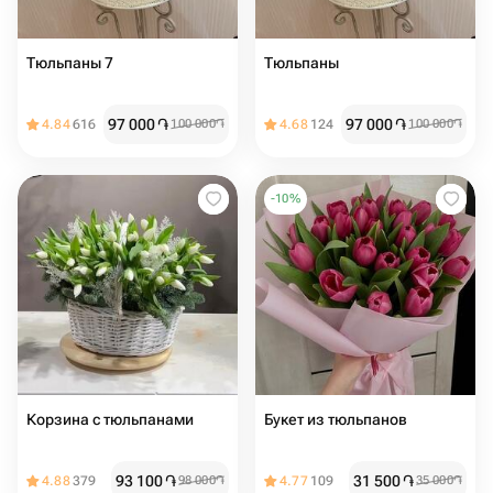
Тюльпаны 7
Тюльпаны
97 000
֏
97 000
֏
4.84
616
100 000
֏
4.68
124
100 000
֏
-
10
%
Корзина с тюльпанами
Букет из тюльпанов
93 100
֏
31 500
֏
4.88
379
98 000
֏
4.77
109
35 000
֏