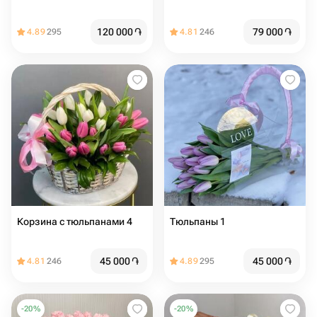
120 000
֏
79 000
֏
4.89
295
4.81
246
Корзина с тюльпанами 4
Тюльпаны 1
45 000
֏
45 000
֏
4.81
246
4.89
295
-
20
%
-
20
%