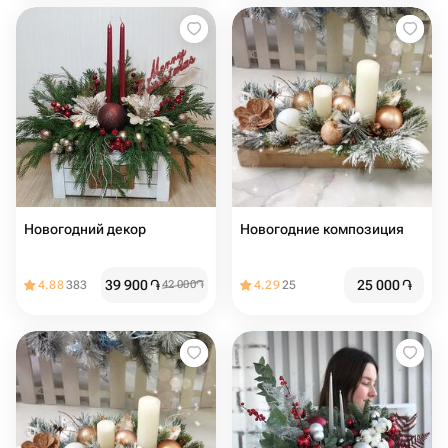
Новогодний декор
Новогодние композиция
39 900
֏
25 000
֏
4.88
383
42 000
֏
4.29
25