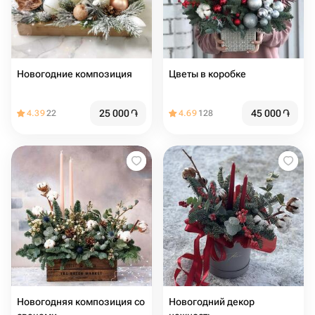
Новогодние композиция
Цветы в коробке
25 000
֏
45 000
֏
4.39
22
4.69
128
Новогодняя композиция со
Новогодний декор