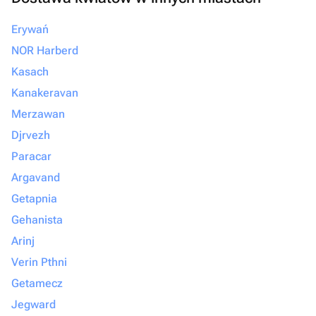
Erywań
NOR Harberd
Kasach
Kanakeravan
Merzawan
Djrvezh
Paracar
Argavand
Getapnia
Gehanista
Arinj
Verin Pthni
Getamecz
Jegward