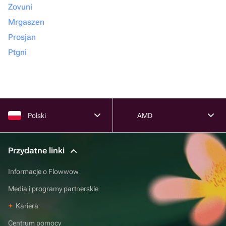
Zovuni
Mrgaszen
Prosjan
Ptgni
Polski
AMD
Przydatne linki
Informacje o Flowwow
Media i programy partnerskie
Kariera
Centrum pomocy