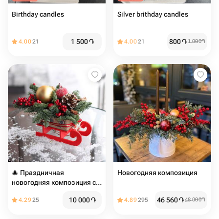
Birthday candles
Silver brithday candles
1 500
֏
800
֏
4.00
21
4.00
21
1 000
֏
🎄 Праздничная
Новогодняя композиция
новогодняя композиция с
санками 🎄
10 000
֏
46 560
֏
4.29
25
4.89
295
48 000
֏