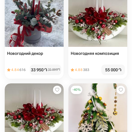
Новогодний декор
Новогодняя композиция
33 950
֏
55 000
֏
4.84
616
35 000
֏
4.88
383
-
40
%