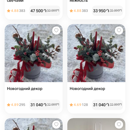
свечами
нежность
47 500
֏
33 950
֏
4.88
383
50 000
֏
4.88
383
35 000
֏
Новогодний декор
Новогодний декор
31 040
֏
31 040
֏
4.89
295
32 000
֏
4.69
128
32 000
֏