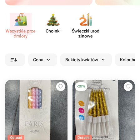
Wszystkie prze​
Choinki
Świeczki urod​
dmioty
zinowe
Cena
Bukiety kwiatów
Kolor buk
-
20
%
Ostatni
Ostatni