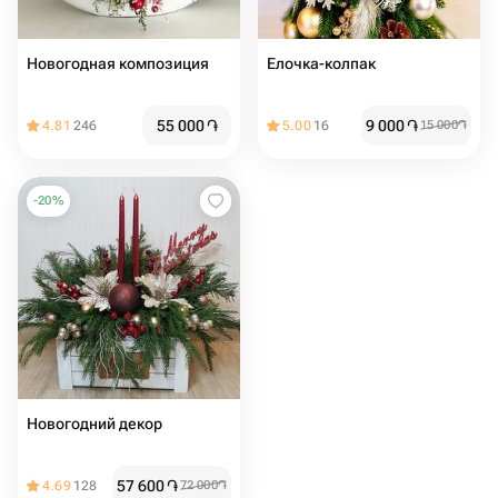
Новогодная композиция
Елочка-колпак
55 000
֏
9 000
֏
4.81
246
5.00
16
15 000
֏
-
20
%
Новогодний декор
57 600
֏
4.69
128
72 000
֏