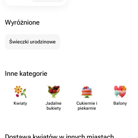
Wyróżnione
Świeczki urodzinowe
Inne kategorie
Kwiaty
Jadalne
Cukiernie i
Balony
bukiety
piekarnie
Dostawa kwiatów w innych miastach