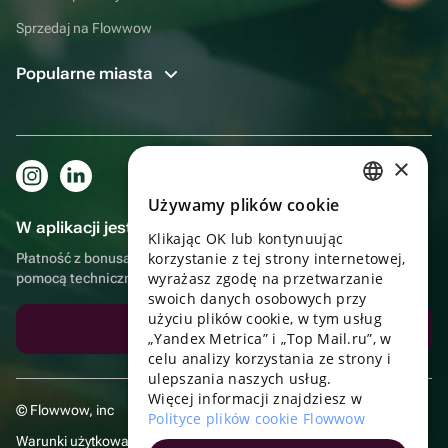
Sprzedaj na Flowwow
Popularne miasta
×
Używamy plików cookie
RUSSIAN
W aplikacji jest to jeszcze wygodniejsze!
Klikając OK lub kontynuując
ENGLISH
korzystanie z tej strony internetowej,
Płatność z bonusami, samodzielna dostawa, wygodny czat z
UKRAINIAN
wyrażasz zgodę na przetwarzanie
pomocą techniczną
swoich danych osobowych przy
PORTUGUESE
użyciu plików cookie, w tym usług
Pobierz aplikację
„Yandex Metrica” i „Top Mail.ru”, w
SPANISH
celu analizy korzystania ze strony i
ulepszania naszych usług.
HUNGARIAN
Więcej informacji znajdziesz w
© Flowwow, inc
ITALIAN
Polityce plików cookie Flowwow
Warunki użytkowania
FRENCH