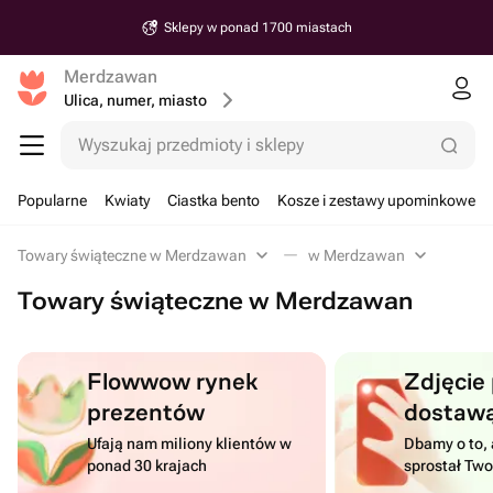
Sklepy w ponad 1700 miastach
Merdzawan
Ulica, numer, miasto
Wyszukaj przedmioty i sklepy
Popularne
Kwiaty
Ciastka bento
Kosze i zestawy upominkowe
Towary świąteczne w Merdzawan
w Merdzawan
Towary świąteczne w Merdzawan
Flowwow rynek
Zdjęcie
prezentów
dostaw
Ufają nam miliony klientów w
Dbamy o to, 
ponad 30 krajach
sprostał Tw