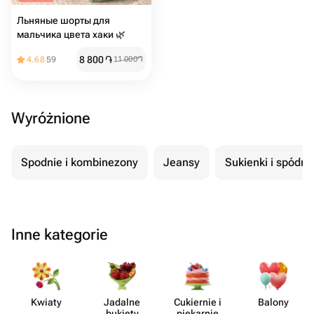
Льняные шорты для
мальчика цвета хаки 🌿
8 800
֏
4.68
59
11 000
֏
Wyróżnione
Spodnie i kombinezony
Jeansy
Sukienki i spódni
Inne kategorie
Kwiaty
Jadalne
Cukiernie i
Balony
bukiety
piekarnie