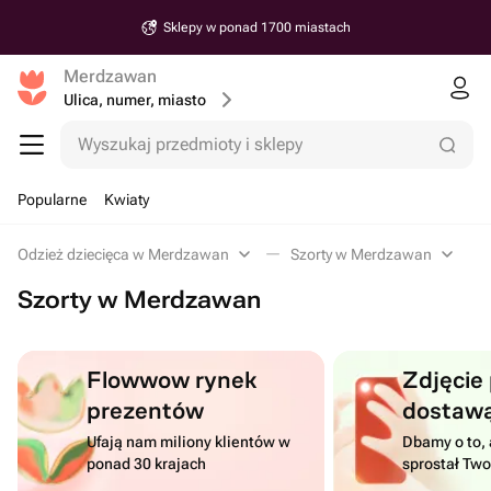
Sklepy w ponad 1700 miastach
Merdzawan
Ulica, numer, miasto
Wyszukaj przedmioty i sklepy
Popularne
Kwiaty
Odzież dziecięca w Merdzawan
Szorty w Merdzawan
Szorty w Merdzawan
Flowwow rynek
Zdjęcie
prezentów
dostaw
Ufają nam miliony klientów w
Dbamy o to, 
ponad 30 krajach
sprostał Tw