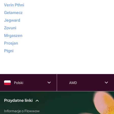
Verin Pthni
Getamecz
Jegward
Zovuni
Mrgaszen
Prosjan
Ptgni
Polski
AMD
Przydatne linki
Informacje o Flowwow