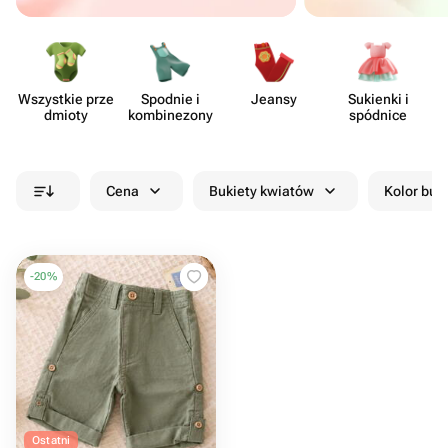
Wszystkie prze​
Spodnie i
Jeansy
Sukienki i
dmioty
kombi​nezony
spódnice
Cena
Bukiety kwiatów
Kolor buk
-
20
%
Ostatni