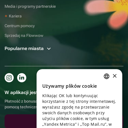
Media i programy partnerskie
Kariera
Centrum pomocy
Sprzedaj na Flowwow
Popularne miasta
×
Używamy plików cookie
RUSSIAN
W aplikacji jest to jeszcze wygodniejsze!
Klikając OK lub kontynuując
ENGLISH
korzystanie z tej strony internetowej,
Płatność z bonusami, samodzielna dostawa, wygodny czat z
UKRAINIAN
wyrażasz zgodę na przetwarzanie
pomocą techniczną
swoich danych osobowych przy
PORTUGUESE
użyciu plików cookie, w tym usług
Pobierz aplikację
„Yandex Metrica” i „Top Mail.ru”, w
SPANISH