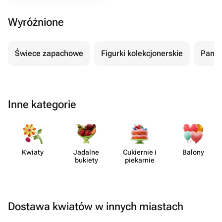
Wyróżnione
Świece zapachowe
Figurki kolekcjonerskie
Panel
Inne kategorie
Kwiaty
Jadalne
Cukiernie i
Balony
bukiety
piekarnie
Dostawa kwiatów w innych miastach