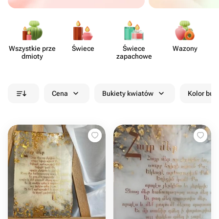
Wszystkie prze​
Świece
Świece
Wazony
Pa
dmioty
zapachowe
Cena
Bukiety kwiatów
Kolor buk