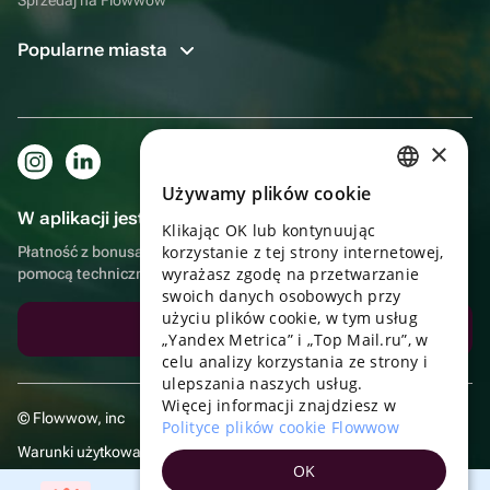
Popularne miasta
×
Używamy plików cookie
RUSSIAN
W aplikacji jest to jeszcze wygodniejsze!
Klikając OK lub kontynuując
ENGLISH
korzystanie z tej strony internetowej,
Płatność z bonusami, samodzielna dostawa, wygodny czat z
UKRAINIAN
wyrażasz zgodę na przetwarzanie
pomocą techniczną
swoich danych osobowych przy
PORTUGUESE
użyciu plików cookie, w tym usług
Pobierz aplikację
„Yandex Metrica” i „Top Mail.ru”, w
SPANISH
celu analizy korzystania ze strony i
ulepszania naszych usług.
HUNGARIAN
Więcej informacji znajdziesz w
© Flowwow, inc
ITALIAN
Polityce plików cookie Flowwow
Warunki użytkowania
FRENCH
OK
Polityka prywatności