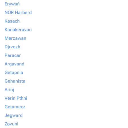
Erywań
NOR Harberd
Kasach
Kanakeravan
Merzawan
Djrvezh
Paracar
Argavand
Getapnia
Gehanista
Arinj
Verin Pthni
Getamecz
Jegward
Zovuni