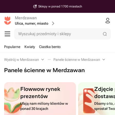
Sklepy w ponad 1700 miastach
Merdzawan
Ulica, numer, miasto
Wyszukaj przedmioty i sklepy
Popularne
Kwiaty
Ciastka bento
Wystrój w Merdzawan
Panele ścienne w Merdzawan
Panele ścienne w Merdzawan
Flowwow rynek
Zdjęcie
prezentów
dostaw
Ufają nam miliony klientów w
Dbamy o to, 
ponad 30 krajach
sprostał Tw