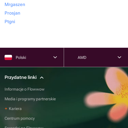
Mrgaszen
Prosjan
Ptgni
Polski
AMD
Przydatne linki
Informacje o Flowwow
Media i programy partnerskie
Kariera
Centrum pomocy
Sprzedaj na Flowwow