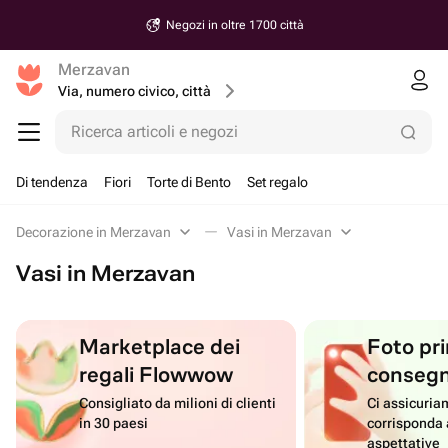
Negozi in oltre 1700 città
Merzavan
Via, numero civico, città
Ricerca articoli e negozi
Di tendenza
Fiori
Torte di Bento
Set regalo
Decorazione in Merzavan
Vasi in Merzavan
Vasi in Merzavan
Marketplace dei
Foto pri
regali Flowwow
conseg
Consigliato da milioni di clienti
Ci assicuriam
in 30 paesi
corrisponda 
aspettative