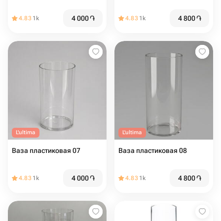
4 000
֏
4 800
֏
4.83
1k
4.83
1k
L'ultima
L'ultima
Ваза пластиковая 07
Ваза пластиковая 08
4 000
֏
4 800
֏
4.83
1k
4.83
1k