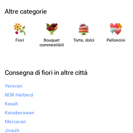
Altre categorie
Fiori
Bouquet
Torte, dolci
Pall​oncini
commes​tibili
Consegna di fiori in altre città
Yerevan
NOR Harberd
Kasah
Kanakerawan
Merzavan
Jrvezh