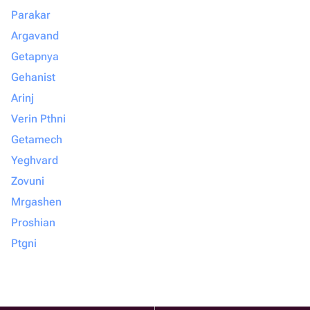
Parakar
Argavand
Getapnya
Gehanist
Arinj
Verin Pthni
Getamech
Yeghvard
Zovuni
Mrgashen
Proshian
Ptgni