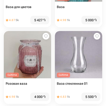
Ваза для цветов
Ваза
5 427
֏
5 000
֏
4.87
5k
4.98
1k
L'ultima
L'ultima
Розовая ваза
Ваза стеклянная 01
4 000
֏
5 500
֏
4.98
1k
4.83
1k