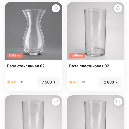
L'ultima
L'ultima
Ваза стеклянная 02
Ваза пластиковая 02
7 500
֏
2 800
֏
4.83
1k
4.83
1k