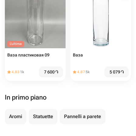
L'ultima
Ваза пластиковая 09
Ваза
7 600
֏
5 079
֏
4.83
1k
4.87
5k
In primo piano
Aromi
Statuette
Pannelli a parete