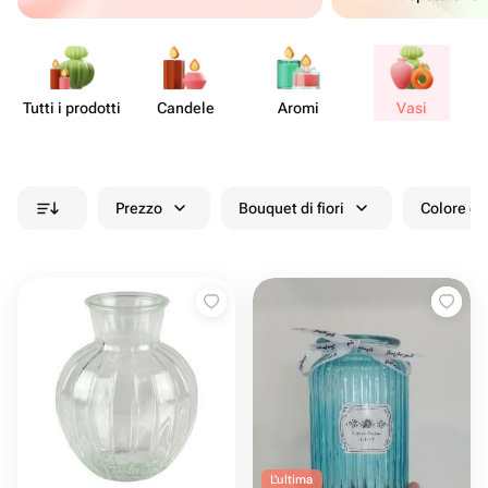
Tutti i prodotti
Candele
Aromi
Vasi
Prezzo
Bouquet di fiori
Colore de
L'ultima