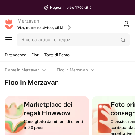
Negozi in oltre 1700 città
Merzavan
Via, numero civico, città
Ricerca articoli e negozi
Di tendenza
Fiori
Torte di Bento
Piante in Merzavan
Fico in Merzavan
Fico in Merzavan
Marketplace dei
Foto pri
regali Flowwow
conseg
Consigliato da milioni di clienti
Ci assicuriam
in 30 paesi
corrisponda 
aspettative