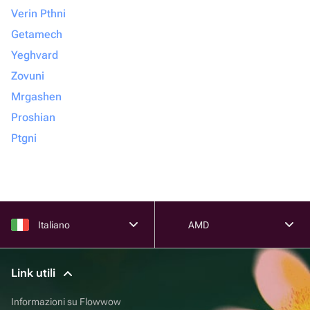
Verin Pthni
Getamech
Yeghvard
Zovuni
Mrgashen
Proshian
Ptgni
Italiano
AMD
Link utili
Informazioni su Flowwow