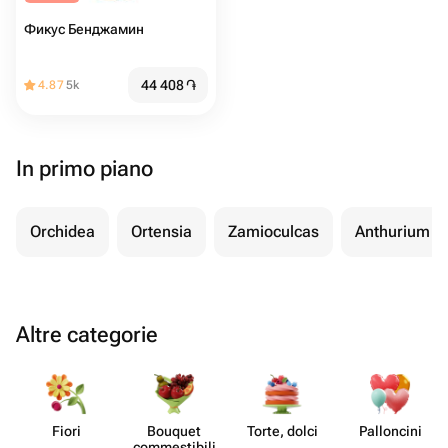
Фикус Бенджамин
44 408
֏
4.87
5k
In primo piano
Orchidea
Ortensia
Zamioculcas
Anthurium
Altre categorie
Fiori
Bouquet
Torte, dolci
Pall​oncini
commes​tibili