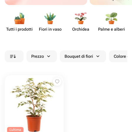
Tutti i prodotti
Fiori in vaso
Orchidea
Palme e alberi
Prezzo
Bouquet di fiori
Colore de
L'ultima