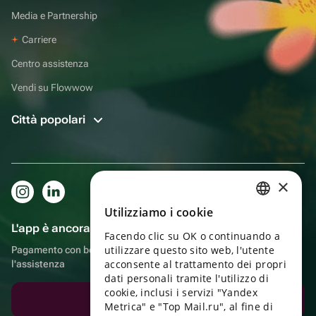
Media e Partnership
Carriere
Centro assistenza
Vendi su Flowwow
Città popolari
×
Utilizziamo i cookie
RUSSIAN
L'app è ancora più comoda!
Facendo clic su OK o continuando a
ENGLISH
utilizzare questo sito web, l'utente
Pagamento con bonus, autoconsegna, comoda chat con
UKRAINIAN
acconsente al trattamento dei propri
l'assistenza
dati personali tramite l'utilizzo di
PORTUGUESE
cookie, inclusi i servizi "Yandex
Scarica l'app
Metrica" e "Top Mail.ru", al fine di
SPANISH