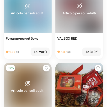
Articolo per soli adulti
Articolo per soli adulti
Романтический бокс
VALBOX RED
15 790
֏
12 310
֏
4.87
5k
4.87
5k
-
10
%
Articolo per soli adulti