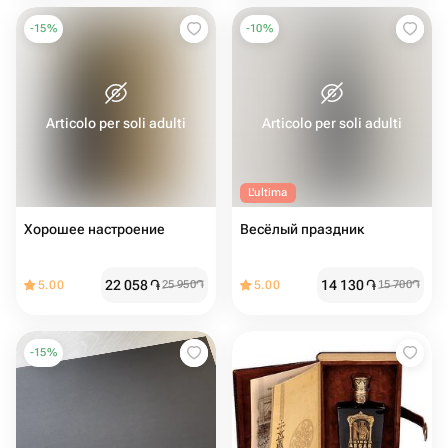
-
15
%
-
10
%
Articolo per soli adulti
Articolo per soli adulti
L'ultima
Хорошее настроение
Весёлый праздник
22 058
֏
14 130
֏
5.00
25 950
֏
5.00
15 700
֏
-
15
%
Articolo per soli adulti