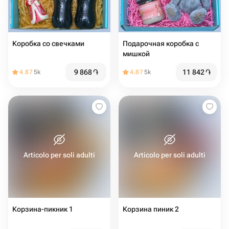
Коробка со свечками
Подарочная коробка с
мишкой
9 868
֏
11 842
֏
4.87
5k
4.87
5k
Articolo per soli adulti
Articolo per soli adulti
Корзина-пикник 1
Корзина пиник 2