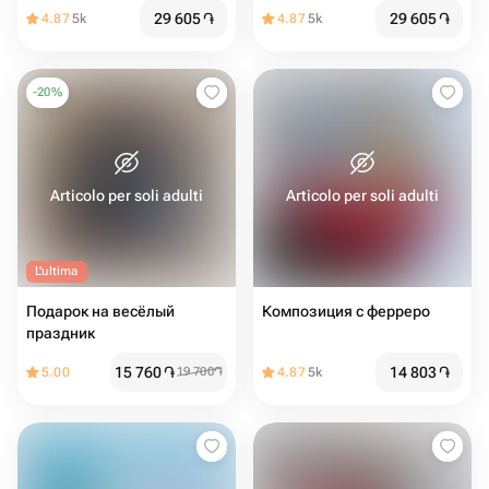
29 605
֏
29 605
֏
4.87
5k
4.87
5k
-
20
%
Articolo per soli adulti
Articolo per soli adulti
L'ultima
Подарок на весёлый
Композиция с ферреро
праздник
15 760
֏
14 803
֏
5.00
19 700
֏
4.87
5k