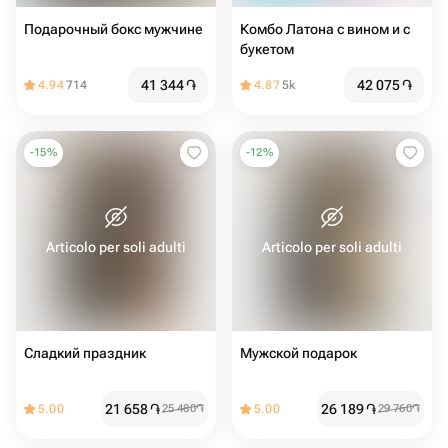
Подарочный бокс мужчине
Комбо Латона с вином и с
букетом
41 344
֏
42 075
֏
4.94
714
4.87
5k
-
15
%
-
12
%
Articolo per soli adulti
Articolo per soli adulti
Сладкий праздник
Мужской подарок
21 658
֏
26 189
֏
5.00
25 480
֏
5.00
29 760
֏