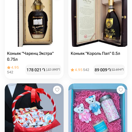
Коньяк "Чаренц Экстра"
Коньяк "Король Пап" 0.5л
0.75л
4.95
178 021
֏
89 009
֏
187 390
֏
4.95
542
93 694
֏
542