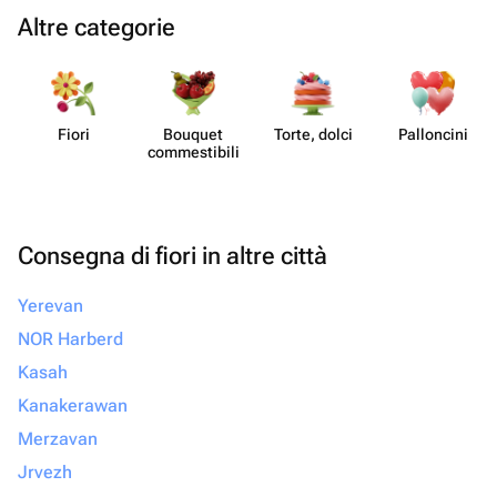
Altre categorie
Fiori
Bouquet
Torte, dolci
Pall​oncini
commes​tibili
Consegna di fiori in altre città
Yerevan
NOR Harberd
Kasah
Kanakerawan
Merzavan
Jrvezh