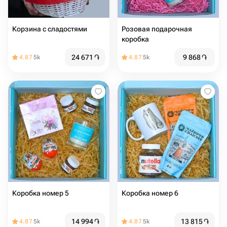
Корзина с сладостями
Розовая подарочная
коробка
24 671
֏
9 868
֏
4.87
5k
4.87
5k
Коробка номер 5
Коробка номер 6
14 994
֏
13 815
֏
4.87
5k
4.87
5k