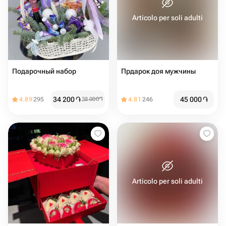
Articolo per soli adulti
Подарочный набор
Прдарок доя мужчины
34 200
֏
45 000
֏
4.89
295
38 000
֏
4.81
246
Articolo per soli adulti