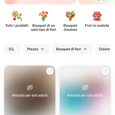
Tutti i prodotti
Bouquet di un
Bouquet
Fiori in scatola
solo tipo di fiori
d'autore
Prezzo
Bouquet di fiori
Colore de
Articolo per soli adulti
Articolo per soli adulti