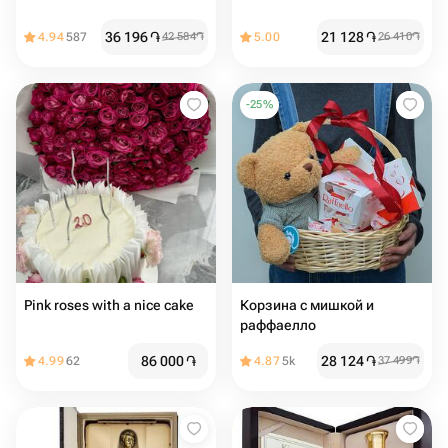
36 196
֏
21 128
֏
4.94
587
42 584
֏
5.00
26 410
֏
-
25
%
Pink roses with a nice cake
Корзина с мишкой и
раффаелло
86 000
֏
28 124
֏
4.99
62
4.87
5k
37 499
֏