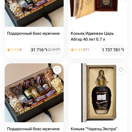
Подарочный бокс мужчине
Коньяк Иджеван Царь
Абгар 40 лет 0.7 л
31 716
֏
1 737 781
֏
5.00
8
37 313
֏
4.90
971
Подарочный бокс мужчине
Коньяк "Чаренц Экстра"