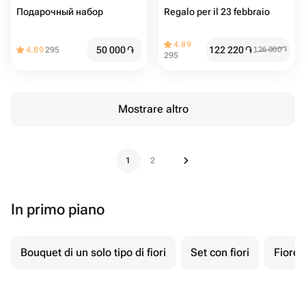
Подарочный набор
Regalo per il 23 febbraio
4.89
50 000
֏
122 220
֏
4.89
295
126 000
֏
295
Mostrare altro
1
2
In primo piano
Bouquet di un solo tipo di fiori
Set con fiori
Fiore 