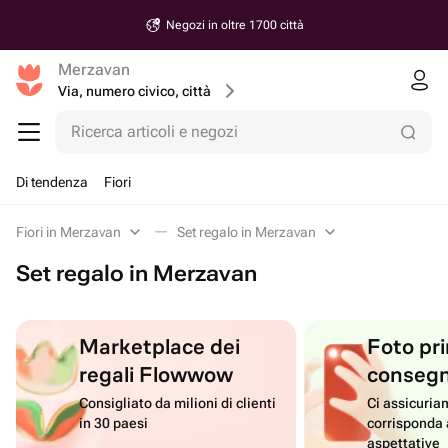
Negozi in oltre 1700 città
Merzavan
Via, numero civico, città
Ricerca articoli e negozi
Di tendenza
Fiori
Fiori in Merzavan
Set regalo in Merzavan
Set regalo in Merzavan
Marketplace dei
Foto pri
regali Flowwow
conseg
Consigliato da milioni di clienti
Ci assicuriam
in 30 paesi
corrisponda 
aspettative