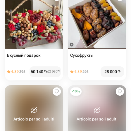
Вкусный подарок
Сухофрукты
60 140
֏
28 000
֏
4.89
295
62 000
֏
4.89
295
-
10
%
Articolo per soli adulti
Articolo per soli adulti