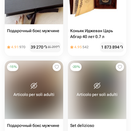
Подарочный бокс мужчине
Коньяк Иджеван Царь
Абгар 40 лет 0.7 л
39 270
֏
1 873 894
֏
4.91
970
46 200
֏
4.95
542
-
15
%
-
20
%
Articolo per soli adulti
Articolo per soli adulti
Подарочный бокс мужчине
Set delizioso