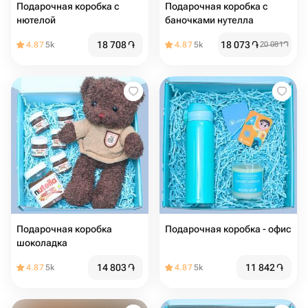
Подарочная коробка с
Подарочная коробка с
нютелой
баночками нутелла
18 708
֏
18 073
֏
4.87
5k
4.87
5k
20 081
֏
Подарочная коробка
Подарочная коробка - офис
шоколадка
14 803
֏
11 842
֏
4.87
5k
4.87
5k