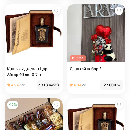
L'ultima
Коньяк Иджеван Царь
Сладкий набор 2
Абгар 40 лет 0.7 л
2 313 449
֏
27 000
֏
4.94
236
4.84
2k
-
15
%