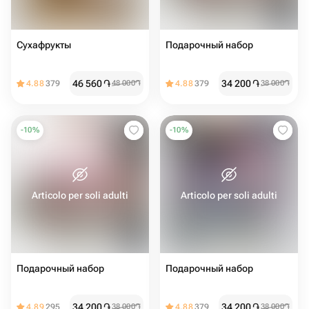
Сухафрукты
Подарочный набор
46 560
֏
34 200
֏
4.88
379
48 000
֏
4.88
379
38 000
֏
-
10
%
-
10
%
Articolo per soli adulti
Articolo per soli adulti
Подарочный набор
Подарочный набор
34 200
֏
34 200
֏
4.89
295
38 000
֏
4.88
379
38 000
֏