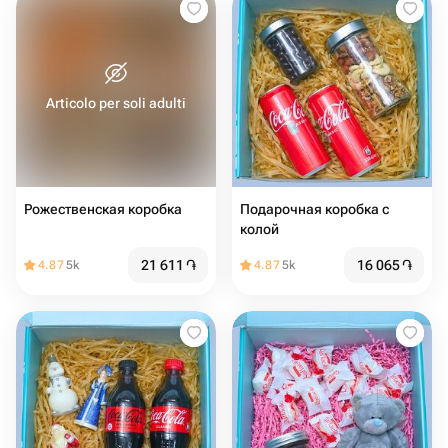
Articolo per soli adulti
Рожественская коробка
Подарочная коробка с
колой
21 611
֏
16 065
֏
4.87
5k
4.87
5k