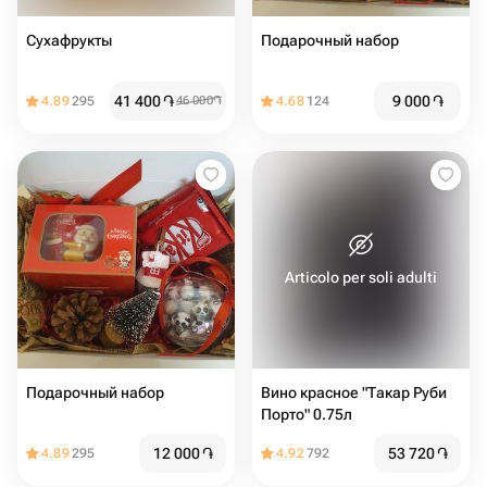
Сухафрукты
Подарочный набор
41 400
֏
9 000
֏
4.89
295
46 000
֏
4.68
124
Articolo per soli adulti
Подарочный набор
Вино красное "Такар Руби
Порто" 0.75л
12 000
֏
53 720
֏
4.89
295
4.92
792