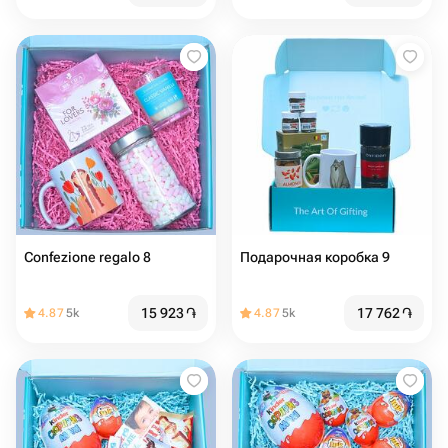
Confezione regalo 8
Подарочная коробка 9
15 923
֏
17 762
֏
4.87
5k
4.87
5k