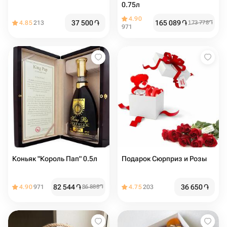
0.75л
4.90
37 500
֏
165 089
֏
4.85
213
173 778
֏
971
Коньяк "Король Пап" 0.5л
Подарок Сюрприз и Розы
82 544
֏
36 650
֏
4.90
971
86 888
֏
4.75
203