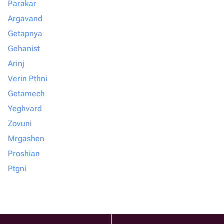
Parakar
Argavand
Getapnya
Gehanist
Arinj
Verin Pthni
Getamech
Yeghvard
Zovuni
Mrgashen
Proshian
Ptgni