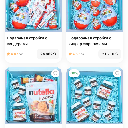
Подарчная коробка с
Подарочная коробка с
киндерами
киндер сюрпризами
24 862
֏
21 710
֏
4.87
5k
4.87
5k
-
10
%