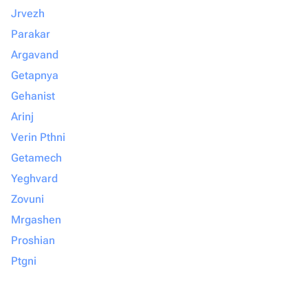
Jrvezh
Parakar
Argavand
Getapnya
Gehanist
Arinj
Verin Pthni
Getamech
Yeghvard
Zovuni
Mrgashen
Proshian
Ptgni