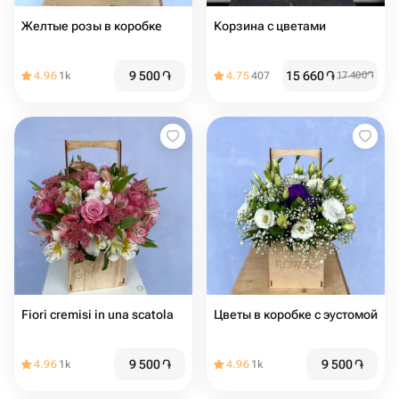
Желтые розы в кoрoбкe
Корзина с цветами
9 500
֏
15 660
֏
4.96
1k
4.75
407
17 400
֏
Fiori cremisi in una scatola
Цветы в коробке с эустомой
9 500
֏
9 500
֏
4.96
1k
4.96
1k