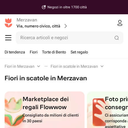
Negozi in oltre 1700 città
Merzavan
Via, numero civico, città
Ricerca articoli e negozi
Di tendenza
Fiori
Torte di Bento
Set regalo
Fiori in Merzavan
Fiori in scatole in Merzavan
Fiori in scatole in Merzavan
Marketplace dei
Foto pri
regali Flowwow
conseg
Consigliato da milioni di clienti
Ci assicuriam
in 30 paesi
corrisponda 
aspettative