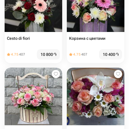
Cesto di fiori
Корзина с цветами
10 800
֏
10 400
֏
4.75
407
4.75
407