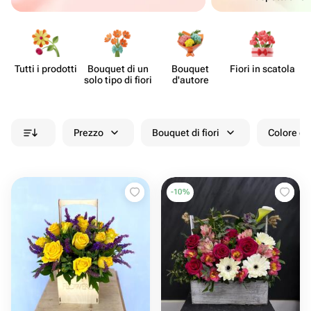
Tutti i prodotti
Bouquet di un
Bouquet
Fiori in scatola
Fi
solo tipo di fiori
d'autore
Prezzo
Bouquet di fiori
Colore de
-
10
%