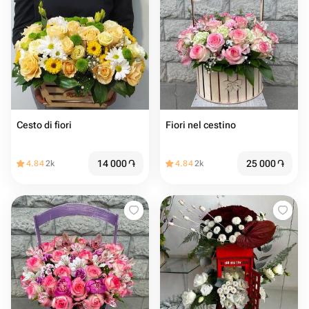
Cesto di fiori
Fiori nel cestino
14 000
֏
25 000
֏
4.84
2k
4.84
2k