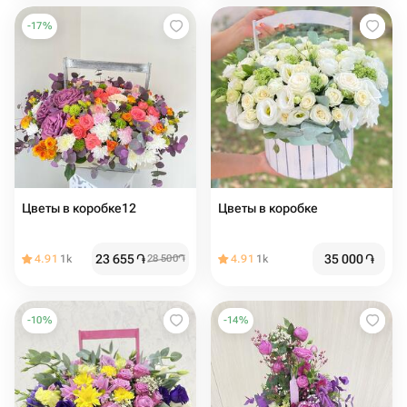
-
17
%
Цветы в коробке12
Цветы в коробке
23 655
֏
35 000
֏
4.91
1k
28 500
֏
4.91
1k
-
10
%
-
14
%