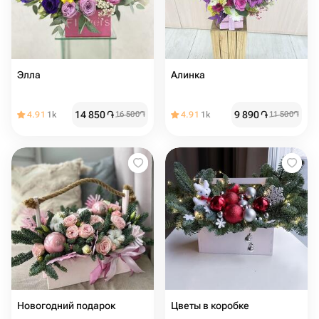
Элла
Алинка
14 850
֏
9 890
֏
4.91
1k
16 500
֏
4.91
1k
11 500
֏
Новогодний подарок
Цветы в коробке