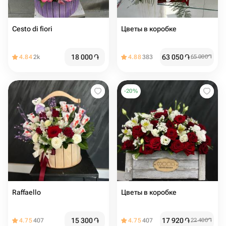
Cesto di fiori
Цветы в коробке
18 000
֏
63 050
֏
4.84
2k
4.88
383
65 000
֏
-
20
%
Raffaello
Цветы в коробке
15 300
֏
17 920
֏
4.75
407
4.75
407
22 400
֏