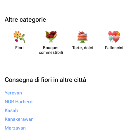
Altre categorie
Fiori
Bouquet
Torte, dolci
Pall​oncini
commes​tibili
Consegna di fiori in altre città
Yerevan
NOR Harberd
Kasah
Kanakerawan
Merzavan