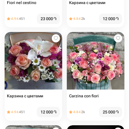
Fiori nel cestino
Карзина с цветами
23 000
֏
12 000
֏
4.94
451
4.84
2k
Карзина с цветами
Carzina con fiori
12 000
֏
25 000
֏
4.94
451
4.84
2k