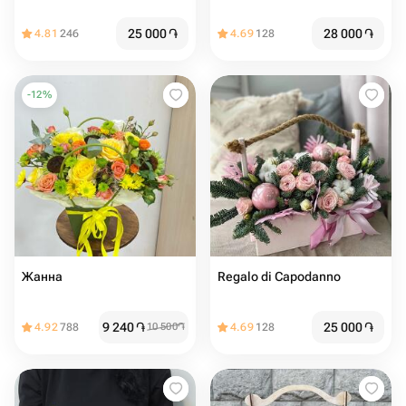
25 000
֏
28 000
֏
4.81
246
4.69
128
-
12
%
Жанна
Regalo di Capodanno
9 240
֏
25 000
֏
4.92
788
10 500
֏
4.69
128