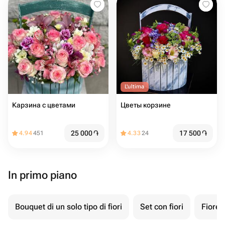
L'ultima
Карзина с цветами
Цветы корзине
25 000
֏
17 500
֏
4.94
451
4.33
24
In primo piano
Bouquet di un solo tipo di fiori
Set con fiori
Fiore 