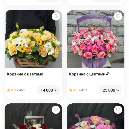
Корзина с цветами
Корзина с цветами💕
14 000
֏
25 000
֏
4.94
451
4.94
451