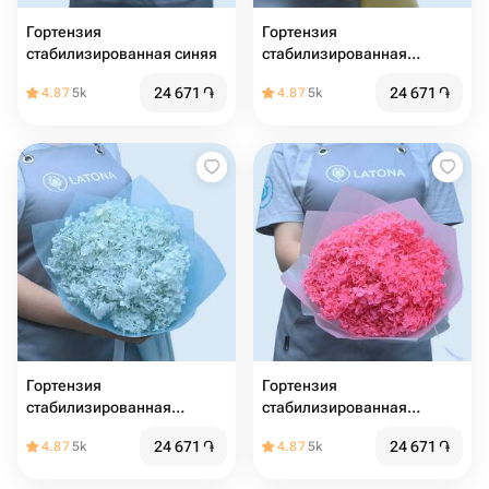
Гортензия
Гортензия
стабилизированная синяя
стабилизированная
зеленая
24 671
֏
24 671
֏
4.87
5k
4.87
5k
Гортензия
Гортензия
стабилизированная
стабилизированная
голубая
розовая
24 671
֏
24 671
֏
4.87
5k
4.87
5k