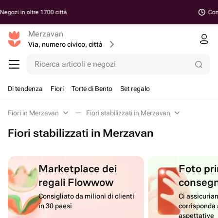
Consegna a partire da 30 minuti
Merzavan
Via, numero civico, città
Ricerca articoli e negozi
Di tendenza
Fiori
Torte di Bento
Set regalo
Fiori in Merzavan
Fiori stabilizzati in Merzavan
Fiori stabilizzati in Merzavan
Marketplace dei
Foto pri
regali Flowwow
conseg
Consigliato da milioni di clienti
Ci assicuriam
in 30 paesi
corrisponda 
aspettative