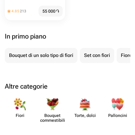
55 000
֏
4.85
213
In primo piano
Bouquet di un solo tipo di fiori
Set con fiori
Fiore 
Altre categorie
Fiori
Bouquet
Torte, dolci
Pall​oncini
commes​tibili