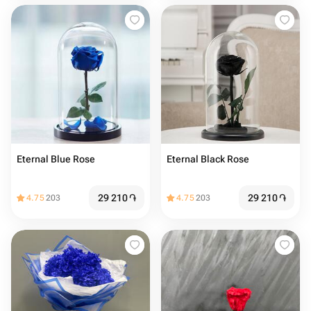
Eternal Blue Rose
Eternal Black Rose
29 210
֏
29 210
֏
4.75
203
4.75
203