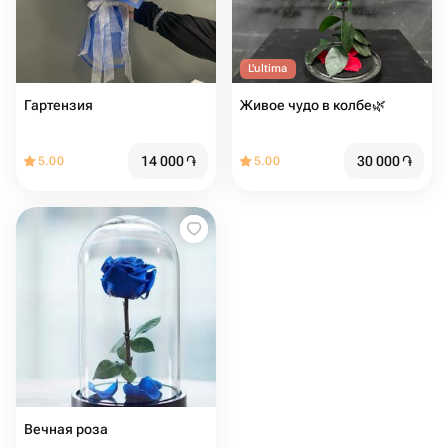
L'ultima
Гартензия
Живое чудо в колбе🌿
14 000
֏
30 000
֏
5.00
5.00
Вечная роза