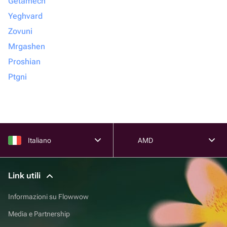
Getamech
Yeghvard
Zovuni
Mrgashen
Proshian
Ptgni
Italiano
AMD
Link utili
Informazioni su Flowwow
Media e Partnership