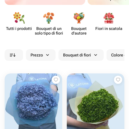
Tutti i prodotti
Bouquet di un
Bouquet
Fiori in scatola
solo tipo di fiori
d'autore
Prezzo
Bouquet di fiori
Colore de