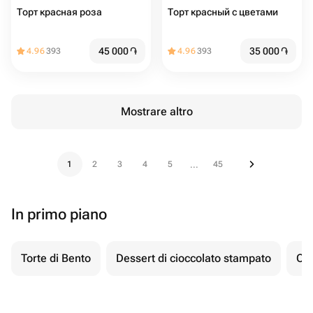
Торт красная роза
Торт красный с цветами
45 000
֏
35 000
֏
4.96
393
4.96
393
Mostrare altro
1
2
3
4
5
45
...
In primo piano
Torte di Bento
Dessert di cioccolato stampato
Ch