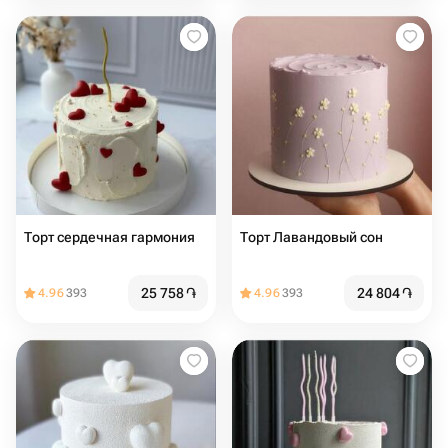
Торт сердечная гармония
Торт Лавандовый сон
25 758
֏
24 804
֏
4.96
393
4.96
393