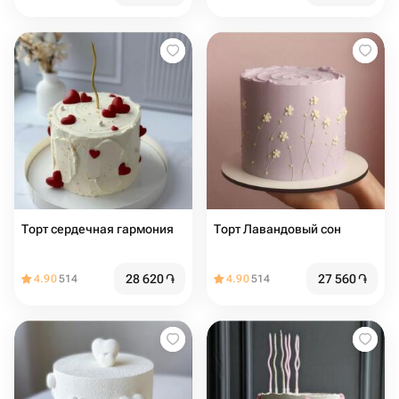
Торт сердечная гармония
Торт Лавандовый сон
28 620
֏
27 560
֏
4.90
514
4.90
514