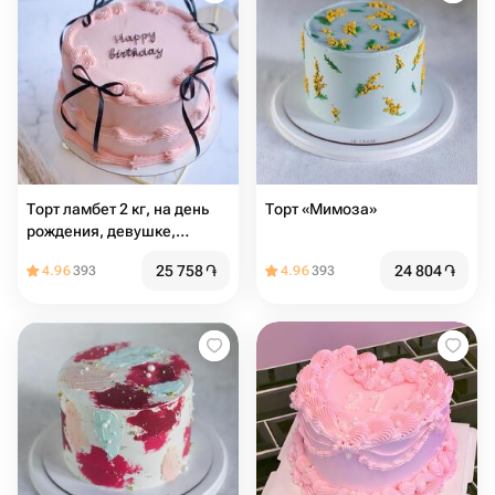
Торт ламбет 2 кг, на день
Торт «Мимоза»
рождения, девушке,
женщине, подарок, тренд
25 758
֏
24 804
֏
4.96
393
4.96
393