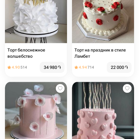
Торт белоснежное
Торт на праздник в стиле
волшебство
Ламбет
34 980
֏
22 000
֏
4.90
514
4.94
714