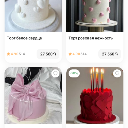
Торт белое сердце
Торт розовая нежность
27 560
֏
27 560
֏
4.90
514
4.90
514
-
20
%