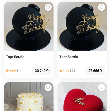
Торт Бомба
Торт Бомба
30 740
֏
27 666
֏
4.90
514
4.96
393