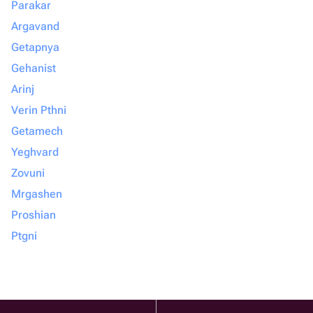
Parakar
Argavand
Getapnya
Gehanist
Arinj
Verin Pthni
Getamech
Yeghvard
Zovuni
Mrgashen
Proshian
Ptgni