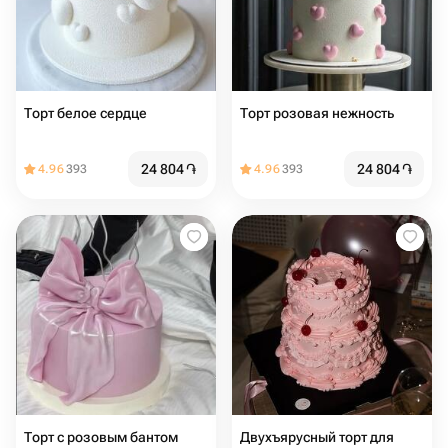
Торт белое сердце
Торт розовая нежность
24 804
֏
24 804
֏
4.96
393
4.96
393
Торт с розовым бантом
Двухъярусный торт для