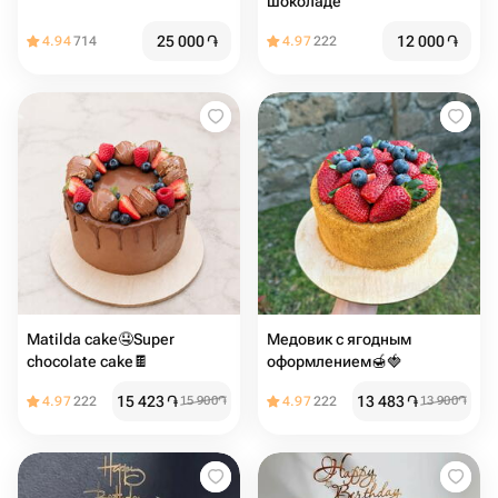
шоколаде
25 000
֏
12 000
֏
4.94
714
4.97
222
Matilda cake🤤Super
Медовик с ягодным
chocolate cake🍫
оформлением🍯🍓
15 423
֏
13 483
֏
4.97
222
15 900
֏
4.97
222
13 900
֏