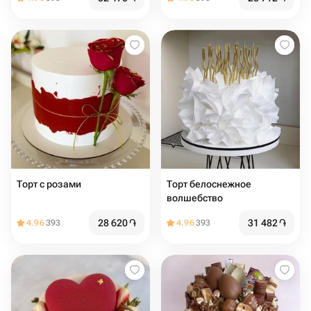
Торт с розами
Торт белоснежное
волшебство
28 620
֏
31 482
֏
4.96
393
4.96
393