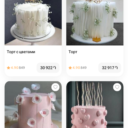
Торт с цветами
Торт
30 922
֏
32 917
֏
4.90
849
4.90
849