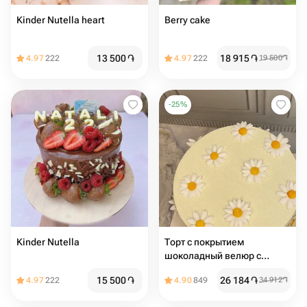
Kinder Nutella heart
Berry cake
13 500
֏
18 915
֏
4.97
222
4.97
222
19 500
֏
-
25
%
Kinder Nutella
Торт с покрытием
шоколадный велюр с
ромашками из мастики , на
15 500
֏
26 184
֏
4.97
222
4.90
849
34 912
֏
день рождения, девушке,
подруге, маме, учителю