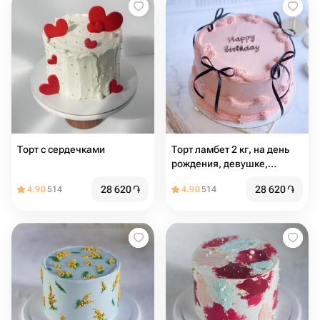
Торт с сердечками
Торт ламбет 2 кг, на день
рождения, девушке,
женщине, подарок, тренд
28 620
֏
28 620
֏
4.90
514
4.90
514