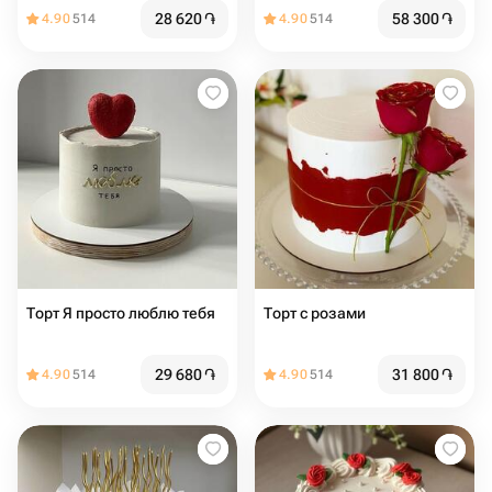
28 620
֏
58 300
֏
4.90
514
4.90
514
Торт Я просто люблю тебя
Торт с розами
29 680
֏
31 800
֏
4.90
514
4.90
514