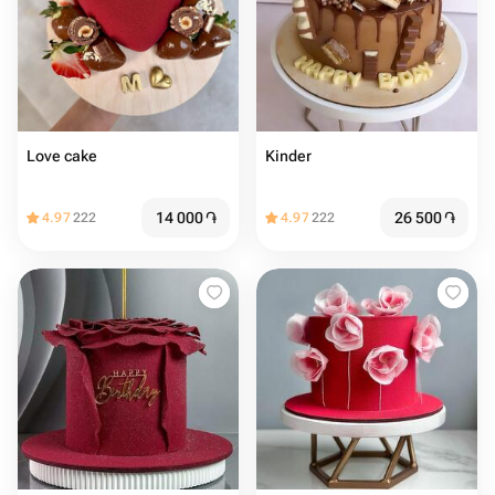
Love cake ️
Kinder
14 000
֏
26 500
֏
4.97
222
4.97
222