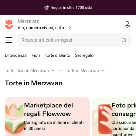
Negozi in oltre 1700 città
Merzavan
Via, numero civico, città
Ricerca articoli e negozi
Di tendenza
Fiori
Torte di Bento
Set regalo
Torte, dolci in Merzavan
Torte in Merzavan
Torte in Merzavan
Marketplace dei
Foto pri
regali Flowwow
conseg
Consigliato da milioni di clienti
Ci assicuriam
in 30 paesi
corrisponda 
aspettative