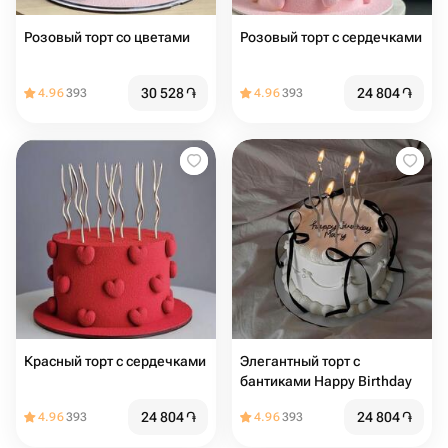
Розовый торт со цветами
Розовый торт с сердечками
30 528
֏
24 804
֏
4.96
393
4.96
393
Красный торт с сердечками
Элегантный торт с
бантиками Happy Birthday
24 804
֏
24 804
֏
4.96
393
4.96
393