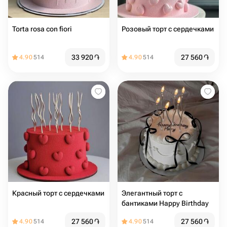
Torta rosa con fiori
Розовый торт с сердечками
33 920
֏
27 560
֏
4.90
514
4.90
514
Красный торт с сердечками
Элегантный торт с
бантиками Happy Birthday
27 560
֏
27 560
֏
4.90
514
4.90
514