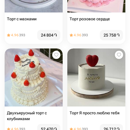
Торт с мазками
Торт розовое сердце
24 804
֏
25 758
֏
4.96
393
4.96
393
Двухъярусный торт с
Торт Я просто люблю тебя
клубниками
52 470
֏
26 712
֏
4.96
393
4.96
393