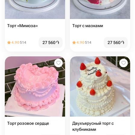
Торт «Мимоза»
Торт с мазками
27 560
֏
27 560
֏
4.90
514
4.90
514
Торт розовое сердце
Двухъярусный торт с
клубниками