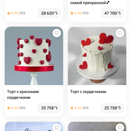
самой прекрасной💕
28 620
֏
47 700
֏
4.96
393
4.96
393
Торт с красными
Торт с сердечками
сердечками
25 758
֏
25 758
֏
4.96
393
4.96
393