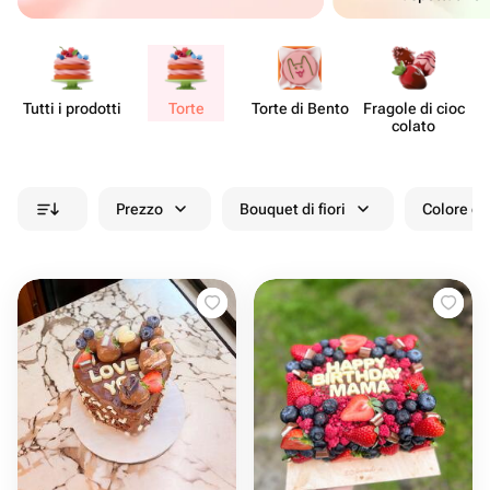
Tutti i prodotti
Torte
Torte di Bento
Fragole di cioc​
De
colato
Prezzo
Bouquet di fiori
Colore de