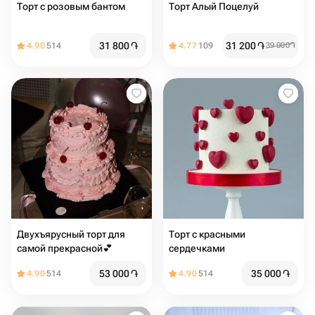
Торт с розовым бантом
Торт Алый Поцелуй
31 800
֏
31 200
֏
4.90
514
4.77
109
39 000
֏
Двухъярусный торт для
Торт с красными
самой прекрасной💕
сердечками
53 000
֏
35 000
֏
4.90
514
4.90
514