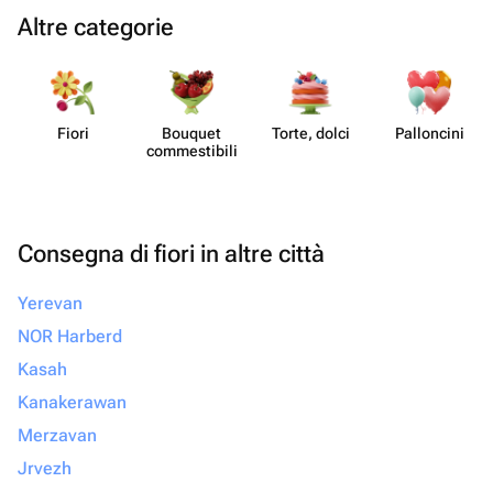
Altre categorie
Fiori
Bouquet
Torte, dolci
Pall​oncini
commes​tibili
Consegna di fiori in altre città
Yerevan
NOR Harberd
Kasah
Kanakerawan
Merzavan
Jrvezh