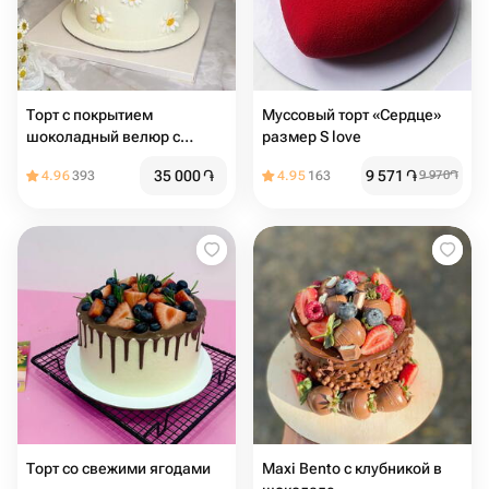
Торт с покрытием
Муссовый торт «Сердце»
шоколадный велюр с
размер S love
ромашками из мастики , на
35 000
֏
9 571
֏
4.96
393
4.95
163
9 970
֏
день рождения, девушке,
подруге, маме, учителю
Торт со свежими ягодами
Maxi Bento с клубникой в