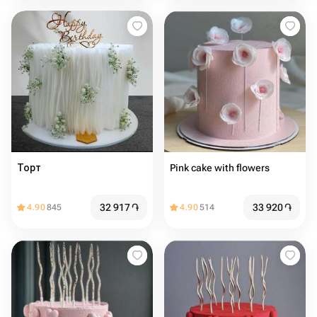
Торт
Pink cake with flowers
32 917
֏
33 920
֏
4.90
845
4.90
514