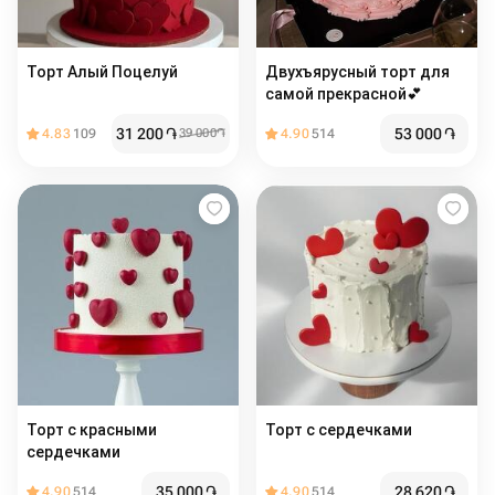
Торт Алый Поцелуй
Двухъярусный торт для
самой прекрасной💕
31 200
֏
53 000
֏
4.83
109
39 000
֏
4.90
514
Торт с красными
Торт с сердечками
сердечками
35 000
֏
28 620
֏
4.90
514
4.90
514