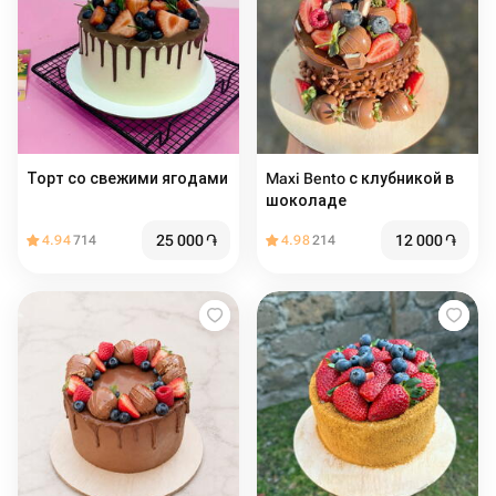
Торт со свежими ягодами
Maxi Bento с клубникой в
шоколаде
25 000
֏
12 000
֏
4.94
714
4.98
214