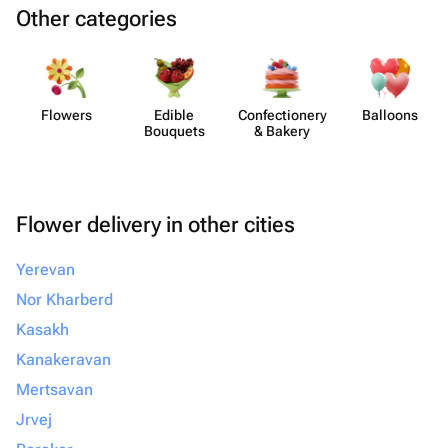
Other categories
Flowers
Edible
Confect​ionery
Balloons
Bouquets
& Bakery
Flower delivery in other cities
Yerevan
Nor Kharberd
Kasakh
Kanakeravan
Mertsavan
Jrvej