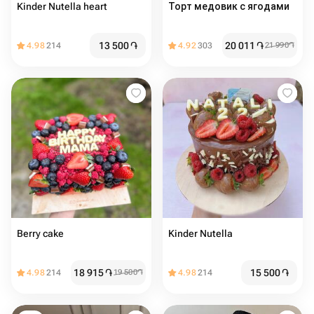
Kinder Nutella heart
Торт медовик с ягодами
13 500
֏
20 011
֏
4.98
214
4.92
303
21 990
֏
Berry cake
Kinder Nutella
18 915
֏
15 500
֏
4.98
214
19 500
֏
4.98
214