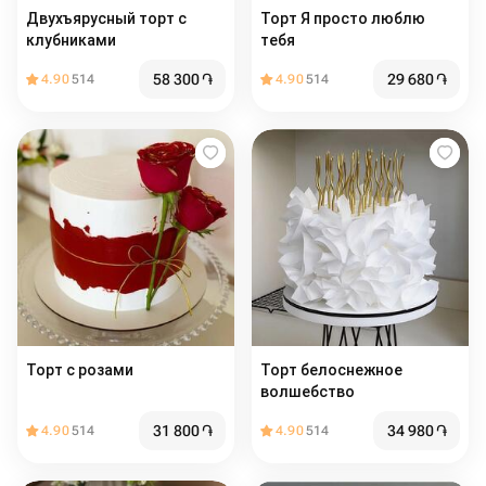
Двухъярусный торт с
Торт Я просто люблю
клубниками
тебя
58 300
֏
29 680
֏
4.90
514
4.90
514
Торт с розами
Торт белоснежное
волшебство
31 800
֏
34 980
֏
4.90
514
4.90
514