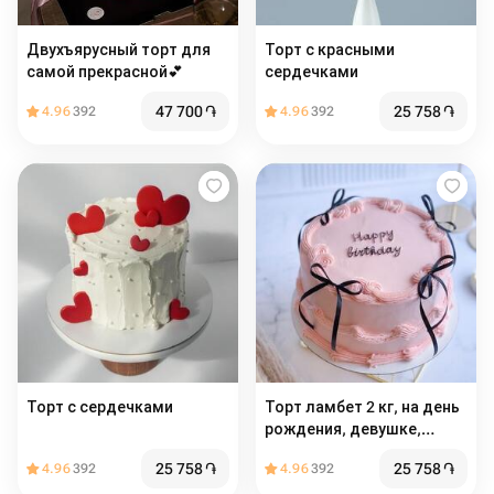
Двухъярусный торт для
Торт с красными
самой прекрасной💕
сердечками
47 700
֏
25 758
֏
4.96
392
4.96
392
Торт с сердечками
Торт ламбет 2 кг, на день
рождения, девушке,
женщине, подарок, тренд
25 758
֏
25 758
֏
4.96
392
4.96
392