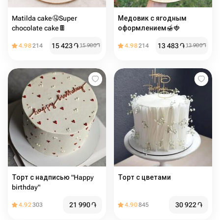
Matilda cake🤤Super
Медовик с ягодным
chocolate cake🍫
оформлением🍯🍓
15 423
֏
13 483
֏
4.98
214
15 900
֏
4.98
214
13 900
֏
Торт с надписью "Happy
Торт с цветами
birthday"
21 990
֏
30 922
֏
4.92
303
4.90
845