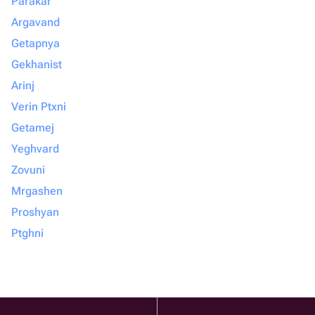
Parakar
Argavand
Getapnya
Gekhanist
Arinj
Verin Ptxni
Getamej
Yeghvard
Zovuni
Mrgashen
Proshyan
Ptghni