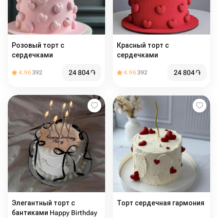
Розовый торт с
Красный торт с
сердечками
сердечками
24 804
֏
24 804
֏
4.96
392
4.96
392
Элегантный торт с
Торт сердечная гармония
бантиками Happy Birthday