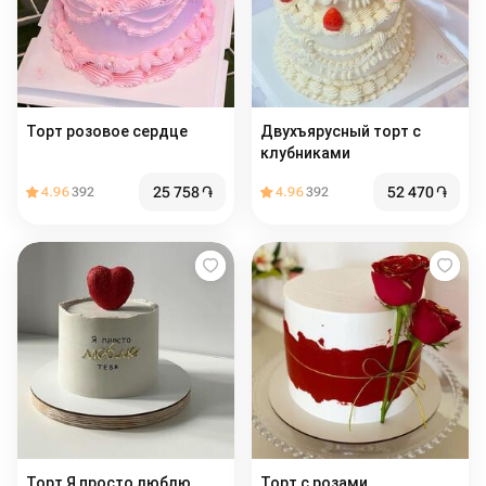
Торт розовое сердце
Двухъярусный торт с
клубниками
25 758
֏
52 470
֏
4.96
392
4.96
392
Торт Я просто люблю
Торт с розами