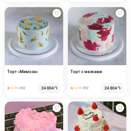
Торт «Мимоза»
Торт с мазками
24 804
֏
24 804
֏
4.96
392
4.96
392