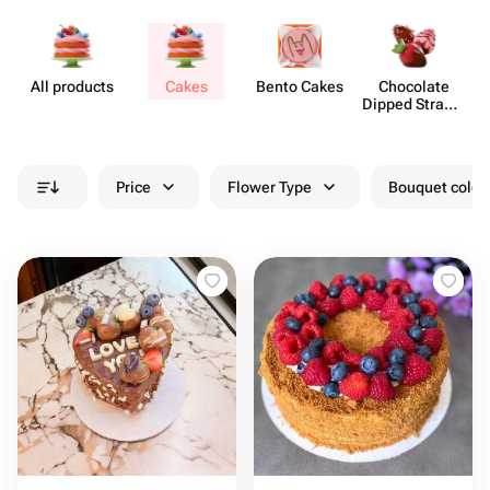
All products
Cakes
Bento Cakes
Chocolate
M
Dipped Strawb​
erries
Price
Flower Type
Bouquet colou