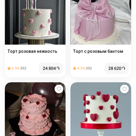
Торт розовая нежность
Торт с розовым бантом
24 804
֏
28 620
֏
4.96
392
4.96
392