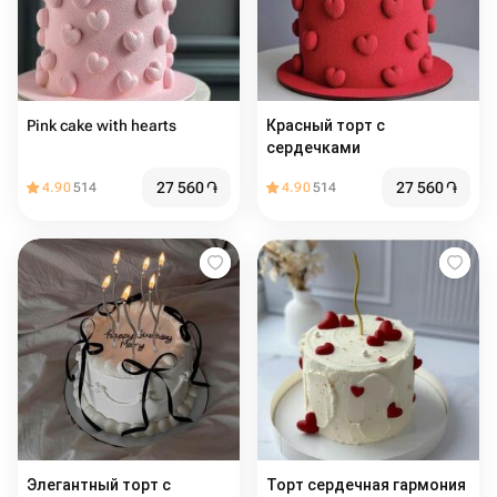
Pink cake with hearts
Красный торт с
сердечками
27 560
֏
27 560
֏
4.90
514
4.90
514
Элегантный торт с
Торт сердечная гармония