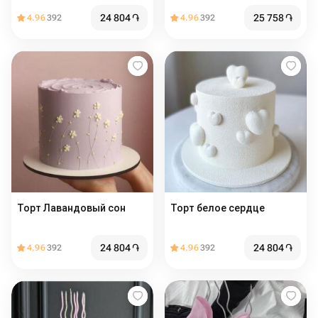
24 804
֏
25 758
֏
4.96
392
4.96
392
Торт Лавандовый сон
Торт белое сердце
24 804
֏
24 804
֏
4.96
392
4.96
392