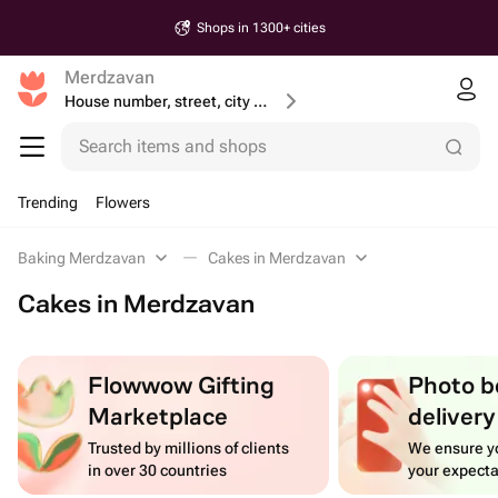
Shops in 1300+ cities
Merdzavan
House number, street, city or postcode
Search items and shops
Trending
Flowers
Baking Merdzavan
Cakes in Merdzavan
Cakes in Merdzavan
Flowwow Gifting
Photo b
Marketplace
delivery
Trusted by millions of clients
We ensure yo
in over 30 countries
your expecta