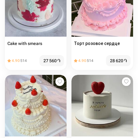
Cake with smears
Торт розовое сердце
27 560
֏
28 620
֏
4.90
514
4.90
514