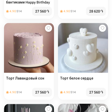
бантиками Happy Birthday
27 560
֏
28 620
֏
4.90
514
4.90
514
Торт Лавандовый сон
Торт белое сердце
27 560
֏
27 560
֏
4.90
514
4.90
514