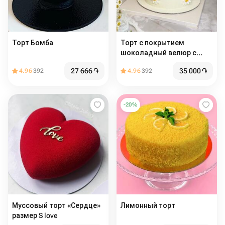
Торт Бомба
Торт с покрытием
шоколадный велюр с
ромашками из мастики ,
27 666
֏
35 000
֏
4.96
392
4.96
392
на день рождения,
девушке, подруге, маме,
учителю
-
20
%
Муссовый торт «Сердце»
Лимонный торт
размер S love