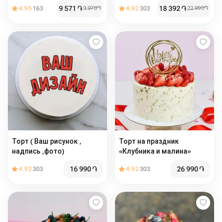
9 571
֏
18 392
֏
4.95
163
9 970
֏
4.92
303
22 990
֏
Торт ( Ваш рисунок ,
Торт на праздник
надпись ,фото)
«Клубника и малина»
16 990
֏
26 990
֏
4.92
303
4.92
303