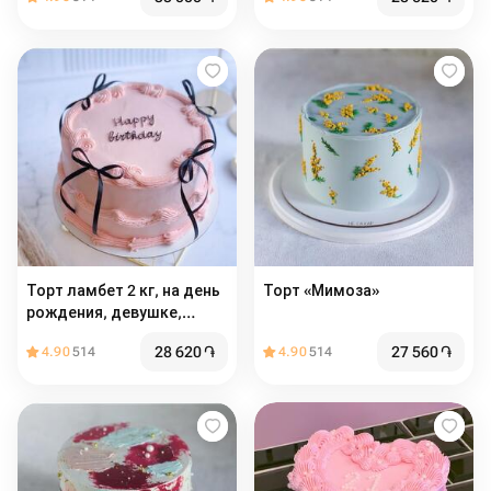
Торт ламбет 2 кг, на день
Торт «Мимоза»
рождения, девушке,
женщине, подарок, тренд
28 620
֏
27 560
֏
4.90
514
4.90
514