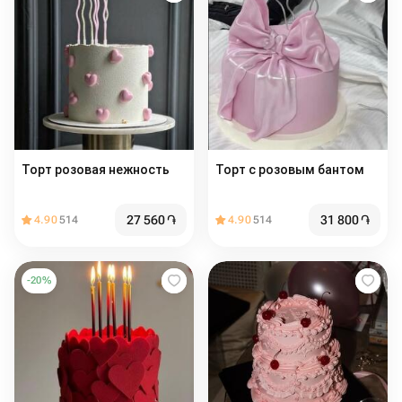
Торт розовая нежность
Торт с розовым бантом
27 560
֏
31 800
֏
4.90
514
4.90
514
-
20
%