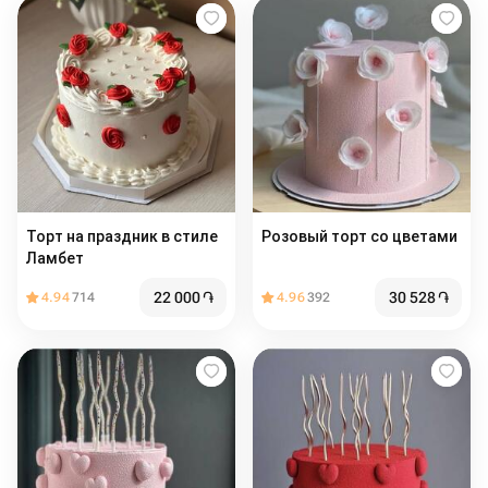
Торт на праздник в стиле
Розовый торт со цветами
Ламбет
22 000
֏
30 528
֏
4.94
714
4.96
392