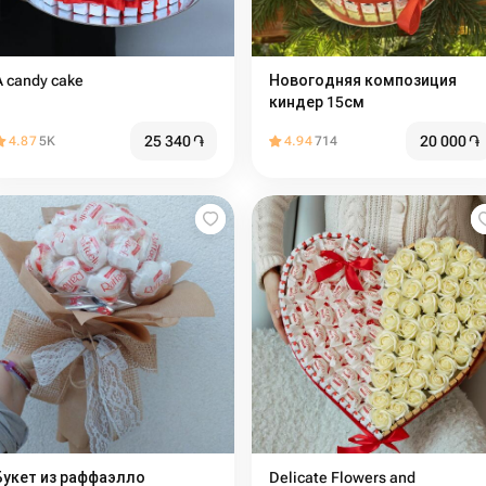
A candy cake
Новогодняя композиция
киндер 15см
25 340
֏
20 000
֏
4.87
5K
4.94
714
Букет из раффаэлло
Delicate Flowers and