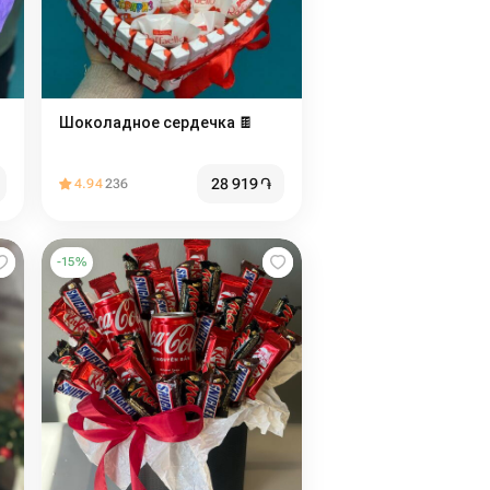
Шоколадное сердечка 🍫
28 919
֏
4.94
236
-
15
%