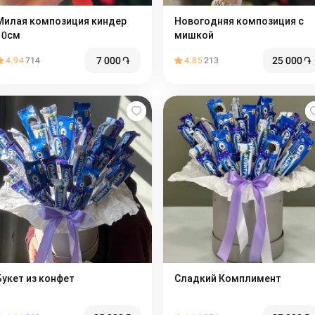
Милая композиция киндер
Новогодняя композиция с
10см
мишкой
7 000
֏
25 000
֏
4.94
714
4.85
213
Букет из конфет
Сладкий Комплимент