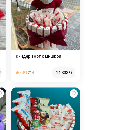
Киндер торт с мишкой
14 333
֏
֏
4.94
714