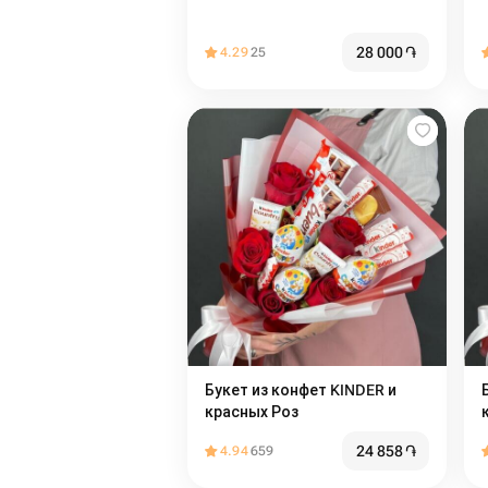
28 000
֏
4.29
25
Букет из конфет KINDER и
красных Роз
24 858
֏
4.94
659