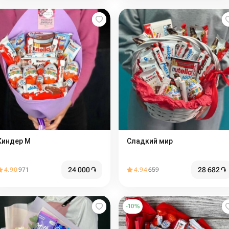
Киндер М
Сладкий мир️
24 000
֏
28 682
֏
4.90
971
4.94
659
-
10
%