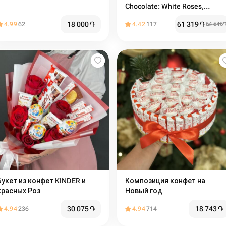
Chocolate: White Roses,
Raffaello, Kinder and Merci
18 000
֏
61 319
֏
4.99
62
4.42
117
64 546
Букет из конфет KINDER и
Композиция конфет на
красных Роз
Новый год
30 075
֏
18 743
֏
4.94
236
4.94
714