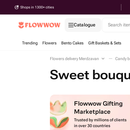
Shops in 1300+ cities
Catalogue
Search it
Trending
Flowers
Bento Cakes
Gift Baskets & Sets
Flowers delivery Merdzavan
Candy b
Sweet bouqu
Flowwow Gifting
Marketplace
Trusted by millions of clients
in over 30 countries