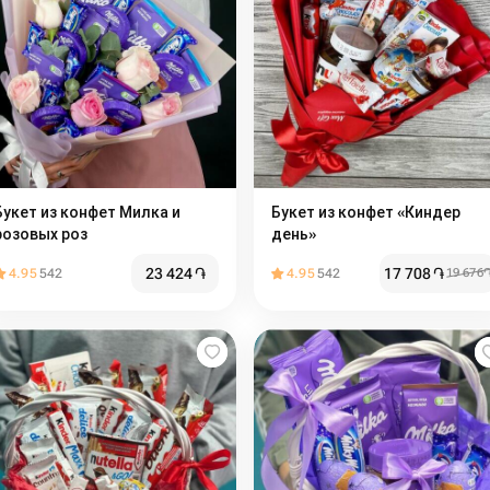
Букет из конфет Милка и
Букет из конфет «Киндер
розовых роз
день»
23 424
֏
17 708
֏
4.95
542
4.95
542
19 676