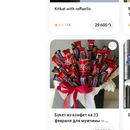
Kitkat with raffaello
29 605
֏
4.87
5K
Букет из конфет на 23
февраля для мужчины —
оригинальный сладкий