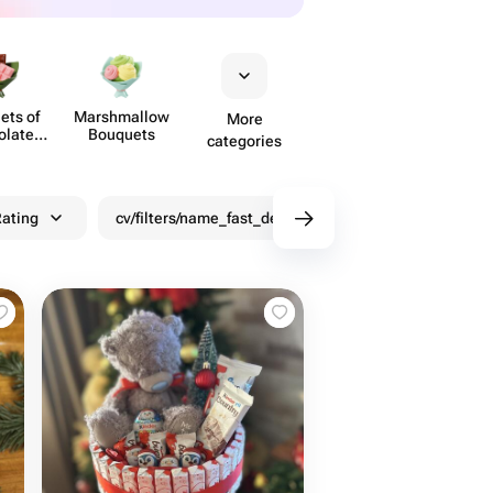
ets of
Marsh​mallow
More
olate
Bouquets
categories
wers
ating
cv/filters/name_fast_delivery
Discounts