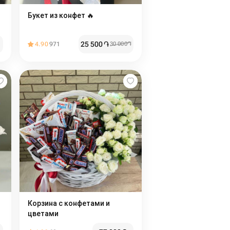
Букет из конфет 🔥
25 500
֏
4.90
971
30 000
֏
Корзина с конфетами и
цветами