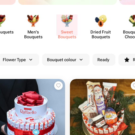
ouquets
Men's
Sweet
Dried Fruit
Bouqu
Bouquets
Bouquets
Bouquets
Choc
Flo
Flower Type
Bouquet colour
Ready
R