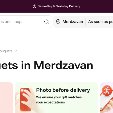
Same-Day & Next-day Delivery
ems and shops
Merdzavan
As soon as po
ouquets
ets in Merdzavan
Photo before delivery
We ensure your gift matches
your expectations