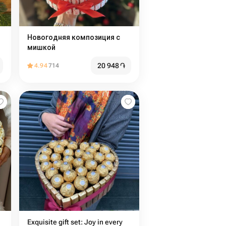
Новогодняя композиция с
мишкой
20 948
֏
4.94
714
Exquisite gift set: Joy in every