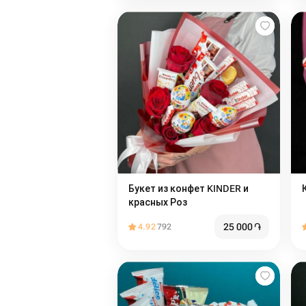
Букет из конфет KINDER и
красных Роз
25 000
֏
4.92
792