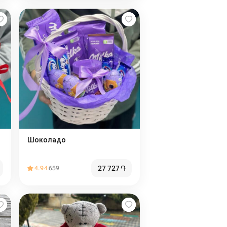
Шоколадо
27 727
֏
4.94
659