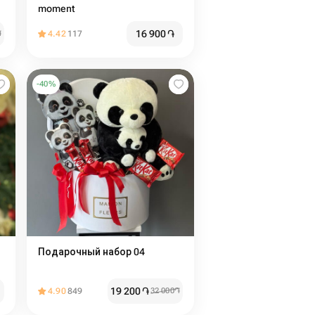
moment
16 900
֏
֏
4.42
117
-
40
%
Подарочный набор 04
19 200
֏
4.90
849
32 000
֏