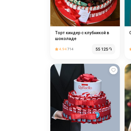
Торт киндер с клубникой в
шоколаде
55 125
֏
4.94
714