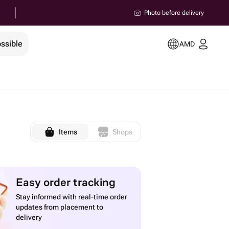
Photo before delivery
ssible
AMD
Items
Shops
Easy order tracking
Stay informed with real-time order
updates from placement to
delivery