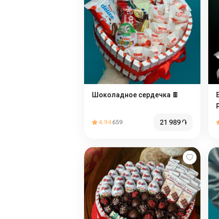
Шоколадное сердечка 🍫
21 989
֏
4.94
659