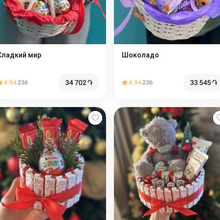
Сладкий мир️
Шоколадо
34 702
֏
33 545
֏
4.94
236
4.94
236