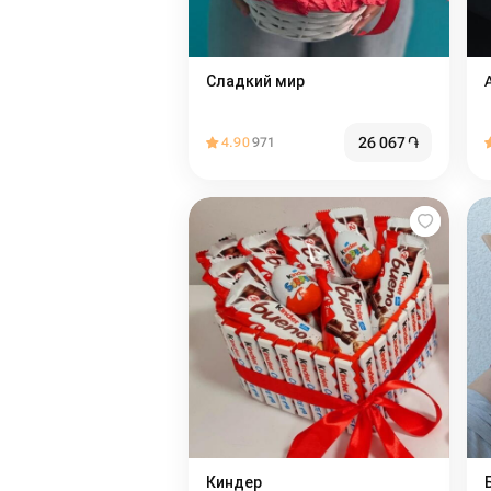
Сладкий мир️
26 067
֏
4.90
971
Киндер