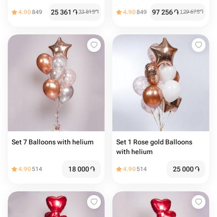
Шары на день Рождения.
25 361
֏
97 256
֏
4.90
849
33 815
֏
4.90
849
129 675
֏
Подарок на мероприятие.
Подарок на день
Рождения
Set 7 Balloons with helium
Set 1 Rose gold Balloons
with helium
18 000
֏
25 000
֏
4.90
514
4.90
514