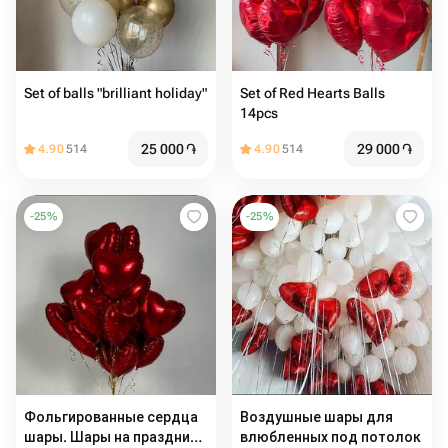
Set of balls "brilliant holiday"
Set of Red Hearts Balls
14pcs
25 000
֏
29 000
֏
4.90
514
4.90
514
-
25
%
-
25
%
Фольгированные сердца
Воздушные шары для
шары. Шары на праздник.
влюбленных под потолок