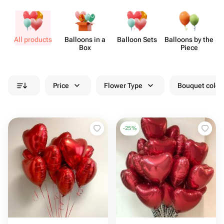
All products
Balloons in a
Balloon Sets
Balloons by the
Box
Piece
Price
Flower Type
Bouquet colou
-
25
%