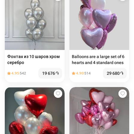
Фонтан из 10 шаров хром
Balloons are a large set of 6
серебро
hearts and 4 standard ones
19 676
֏
29 680
֏
4.95
542
4.90
514