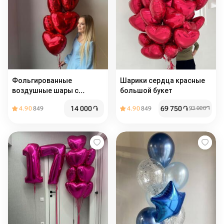
Фольгированные
Шарики сердца красные
воздушные шары с
большой букет
гелием на 14 февраля
14 000
֏
69 750
֏
4.90
849
4.90
849
93 000
֏