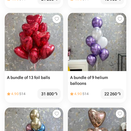
A bundle of 13 foil balls
A bundle of 9 helium
balloons
31 800
֏
22 260
֏
4.90
514
4.90
514