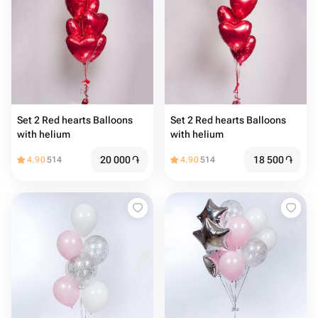
Set 2 Red hearts Balloons
Set 2 Red hearts Balloons
with helium
with helium ️
20 000
֏
18 500
֏
4.90
514
4.90
514