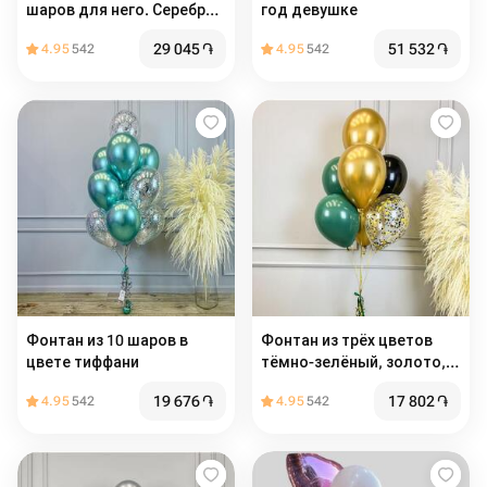
шаров для него. Серебро
год девушке
хром, синий хром, голубой
29 045
֏
51 532
֏
4.95
542
4.95
542
пастель
Фонтан из 10 шаров в
Фонтан из трёх цветов
цвете тиффани
тёмно-зелёный, золото,
чёрный - 7шт
19 676
֏
17 802
֏
4.95
542
4.95
542