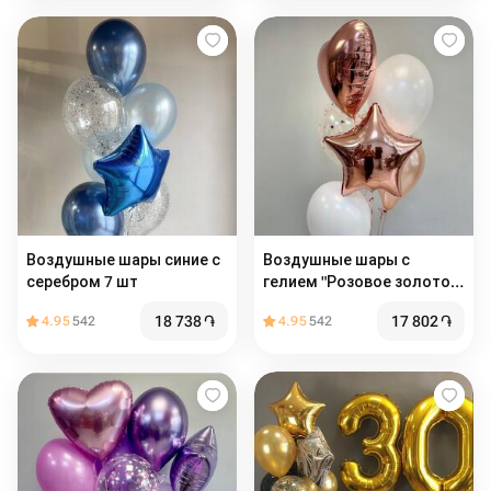
Воздушные шары синие с
Воздушные шары с
серебром 7 шт
гелием "Розовое золото"
6 шт
18 738
֏
17 802
֏
4.95
542
4.95
542