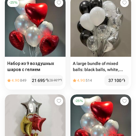
-
25
%
Набор из 9 воздушных
A large bundle of mixed
шаров с гелием
balls: black balls, white,
transparent, silver
21 695
֏
37 100
֏
4.90
849
28 927
֏
4.90
514
-
25
%