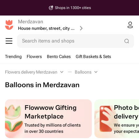
Shops in 1300+ cities
Merdzavan
House number, street, city or postcode
Search items and shops
Trending
Flowers
Bento Cakes
Gift Baskets & Sets
Flowers delivery Merdzavan
Balloons
Balloons in Merdzavan
Flowwow Gifting
Photo b
Marketplace
delivery
Trusted by millions of clients
We ensure yo
in over 30 countries
your expecta