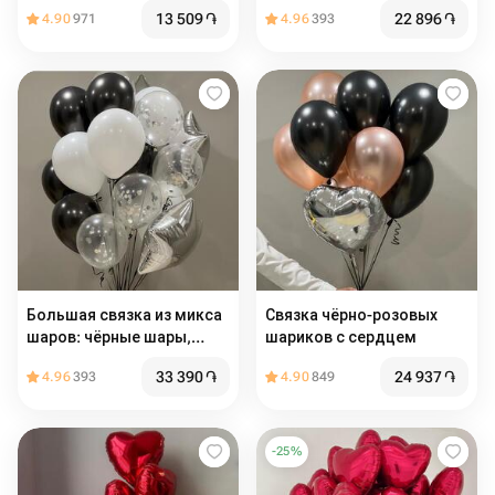
гелием на 14 февраля
13 509
֏
22 896
֏
4.90
971
4.96
393
Большая связка из микса
Связка чёрно-розовых
шаров: чёрные шары,
шариков с сердцем
белые, прозрачные,
33 390
֏
24 937
֏
4.96
393
4.90
849
серебро
-
25
%