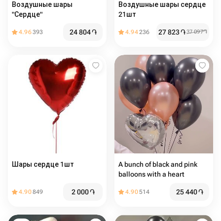
Воздушные шары
Воздушные шары сердце
"Сердце"
21шт
24 804
֏
27 823
֏
4.96
393
4.94
236
37 097
֏
Шары сердце 1шт
A bunch of black and pink
balloons with a heart
2 000
֏
25 440
֏
4.90
849
4.90
514