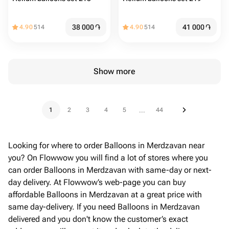
38 000
֏
41 000
֏
4.90
514
4.90
514
Show more
1
2
3
4
5
44
...
Looking for where to order Balloons in Merdzavan near
you? On Flowwow you will find a lot of stores where you
can order Balloons in Merdzavan with same-day or next-
day delivery. At Flowwow’s web-page you can buy
affordable Balloons in Merdzavan at a great price with
same day-delivery. If you need Balloons in Merdzavan
delivered and you don't know the customer’s exact