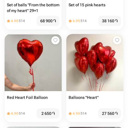
Set of balls "From the bottom
Set of 15 pink hearts
of my heart" 29+1
68 900
֏
38 160
֏
4.90
514
4.90
514
Red Heart Foil Balloon
Balloons "Heart"
2 650
֏
27 560
֏
4.90
514
4.90
514