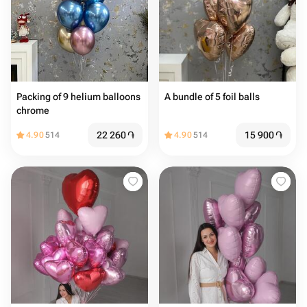
Packing of 9 helium balloons
A bundle of 5 foil balls
chrome
22 260
֏
15 900
֏
4.90
514
4.90
514