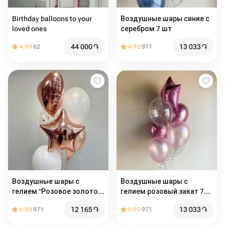
Birthday balloons to your
Воздушные шары синие с
loved ones
серебром 7 шт
44 000
֏
13 033
֏
4.99
62
4.90
971
Воздушные шары с
Воздушные шары с
гелием "Розовое золото"
гелием розовый закат 7
6 шт
шт
12 165
֏
13 033
֏
4.90
971
4.90
971