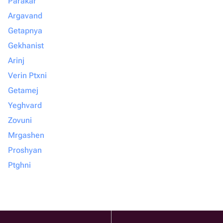
Parakar
Argavand
Getapnya
Gekhanist
Arinj
Verin Ptxni
Getamej
Yeghvard
Zovuni
Mrgashen
Proshyan
Ptghni