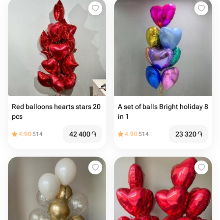
Red balloons hearts stars 20
A set of balls Bright holiday 8
pcs
in 1
42 400
֏
23 320
֏
4.90
514
4.90
514