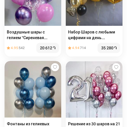
Воздушные шары с
Набор Шаров с любыми
гелием "Сиреневая
цифрами на день
нежность" 10 шт
рождения
20 612
֏
35 280
֏
4.95
542
4.94
714
Фонтаны из гелиевых
Решение из 30 шаров на 21