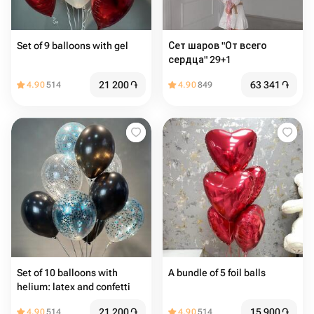
Set of 9 balloons with gel
Сет шаров "От всего
сердца" 29+1
21 200
֏
63 341
֏
4.90
514
4.90
849
Set of 10 balloons with
A bundle of 5 foil balls
helium: latex and confetti
21 200
֏
15 900
֏
4.90
514
4.90
514