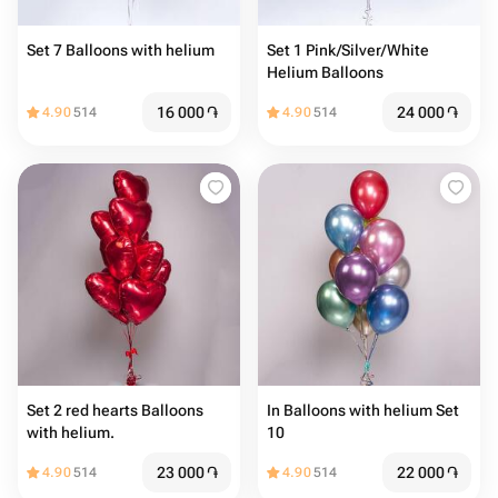
Set 7 Balloons with helium
Set 1 Pink/Silver/White
Helium Balloons
16 000
֏
24 000
֏
4.90
514
4.90
514
Set 2 red hearts Balloons
In Balloons with helium Set
with helium.️️
10
23 000
֏
22 000
֏
4.90
514
4.90
514