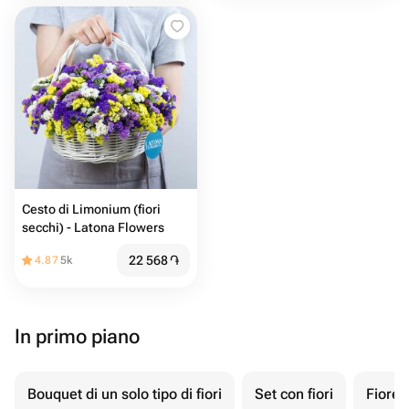
Cesto di Limonium (fiori
secchi) - Latona Flowers
22 568
֏
4.87
5k
In primo piano
Bouquet di un solo tipo di fiori
Set con fiori
Fiore 