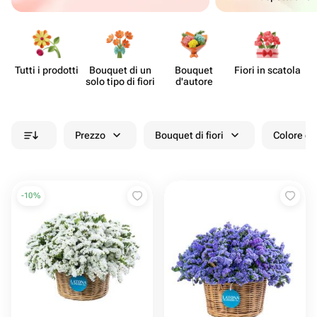
Tutti i prodotti
Bouquet di un
Bouquet
Fiori in scatola
Bo
solo tipo di fiori
d'autore
Prezzo
Bouquet di fiori
Colore de
-
10
%