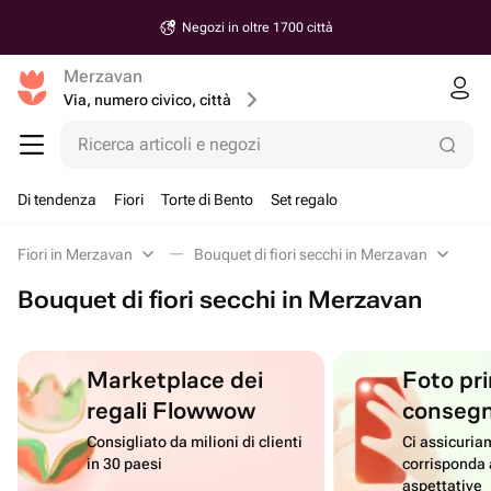
Negozi in oltre 1700 città
Merzavan
Via, numero civico, città
Ricerca articoli e negozi
Di tendenza
Fiori
Torte di Bento
Set regalo
Fiori in Merzavan
Bouquet di fiori secchi in Merzavan
Bouquet di fiori secchi in Merzavan
Marketplace dei
Foto pri
regali Flowwow
conseg
Consigliato da milioni di clienti
Ci assicuriam
in 30 paesi
corrisponda 
aspettative