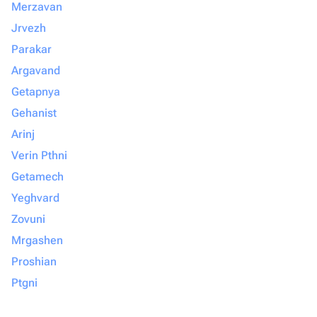
Merzavan
Jrvezh
Parakar
Argavand
Getapnya
Gehanist
Arinj
Verin Pthni
Getamech
Yeghvard
Zovuni
Mrgashen
Proshian
Ptgni