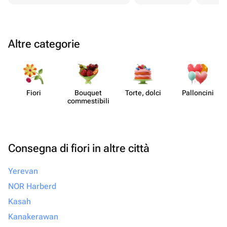
Altre categorie
Fiori
Bouquet
Torte, dolci
Pall​oncini
commes​tibili
Consegna di fiori in altre città
Yerevan
NOR Harberd
Kasah
Kanakerawan