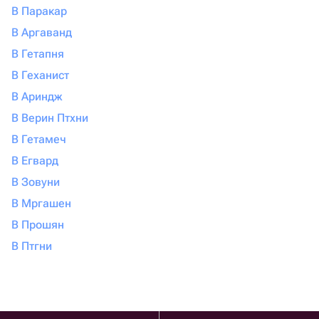
В Паракар
В Аргаванд
В Гетапня
В Геханист
В Ариндж
В Верин Птхни
В Гетамеч
В Егвард
В Зовуни
В Мргашен
В Прошян
В Птгни