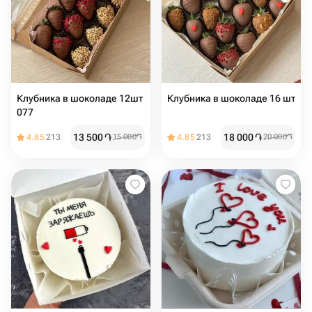
Клубника в шоколаде 12шт
Клубника в шоколаде 16 шт
077
13 500
֏
18 000
֏
4.85
213
15 000
֏
4.85
213
20 000
֏