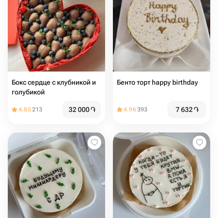
Бокс сердце с клубникой и
Бенто торт happy birthday ️
голубикой
32 000
֏
7 632
֏
4.85
213
4.96
393