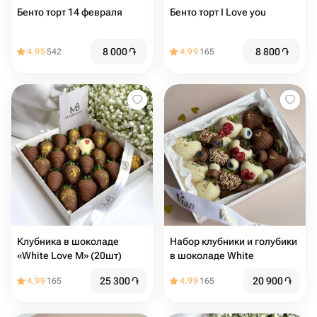
Бенто торт 14 февраля
Бенто торт I Love you
8 000
֏
8 800
֏
4.95
542
4.99
165
Клубника в шоколаде
Набор клубники и голубики
«White Love M» (20шт)
в шоколаде White
25 300
֏
20 900
֏
4.99
165
4.99
165