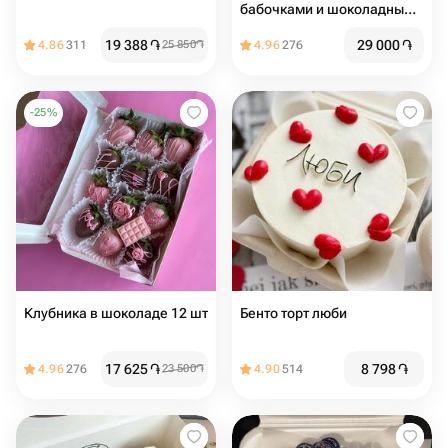
бабочками и шоколадными
шарами
19 388
֏
29 000
֏
4.86
311
25 850
֏
4.96
276
-
25
%
Клубника в шоколаде 12 шт
Бенто торт люби
17 625
֏
8 798
֏
4.96
276
23 500
֏
4.90
514