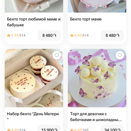
Бенто торт любимой маме и
Бенто торт маме
бабушке
8 480
֏
8 480
֏
4.90
514
4.90
514
Набор бенто "День Матери
Торт для девочки с
"
бабочками и шоколадными
шарами
15 900
֏
34 100
֏
4.90
514
4.99
165