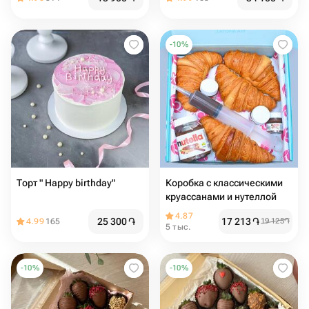
-
10
%
Торт " Happy birthday"
Коробка с классическими
круассанами и нутеллой
4.87
25 300
֏
17 213
֏
4.99
165
19 125
֏
5 тыс.
-
10
%
-
10
%