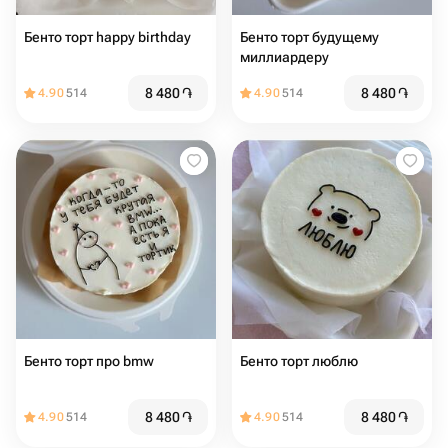
Бенто торт happy birthday ️
Бенто торт будущему
миллиардеру
8 480
֏
8 480
֏
4.90
514
4.90
514
Бенто торт про bmw
Бенто торт люблю
8 480
֏
8 480
֏
4.90
514
4.90
514