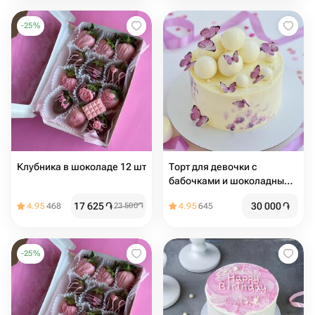
-
25
%
Клубника в шоколаде 12 шт
Торт для девочки с
бабочками и шоколадными
шарами
17 625
֏
30 000
֏
4.95
468
23 500
֏
4.95
645
-
25
%