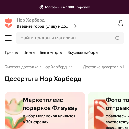
Магазины в 1300+ городах
Нор Харберд
Введите город, улицу и дом доставки
Найти товары и магазины
Тренды
Цветы
Бенто-торты
Вкусные наборы
Быстрая доставка в Нор Харберд
Доставка десертов в Но
Десерты в Нор Харберд
Маркетплейс
Фото т
подарков Флаувау
отправ
Выбор миллионов клиентов
Убедитесь, 
в 30+ странах
соответств
ожиданиям