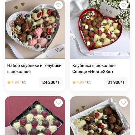
Набор клубники и голубики
Клубника в шоколаде
в шоколаде
Сердце «Heart»28шт
24 200
֏
31 900
֏
4.99
165
4.99
165