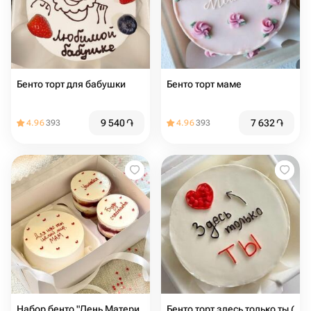
Бенто торт для бабушки
Бенто торт маме
9 540
֏
7 632
֏
4.96
393
4.96
393
Набор бенто "День Матери
Бенто торт здесь только ты (