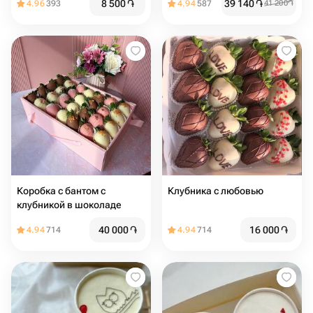
8 500
֏
39 140
֏
4.96
393
4.94
587
41 200
֏
Коробка с бантом с
Клубника с любовью ️
клубникой в шоколаде
40 000
֏
16 000
֏
4.94
714
4.94
714