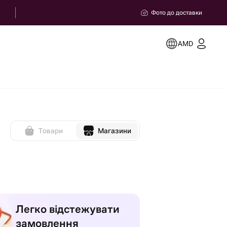
Фото до доставки
AMD
Товари
Магазини
Легко відстежувати
замовлення