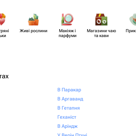
тряні
Живі рослини
Макіяж і
Магазини чаю
Прик
ьки
парфуми
та кави
тах
В Паракар
В Аргаванд
В Гетапня
Геханіст
В Аріндж
У Верін Птхні