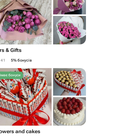
s & Gifts
141
5% бонусів
має бонуси
lowers and cakes