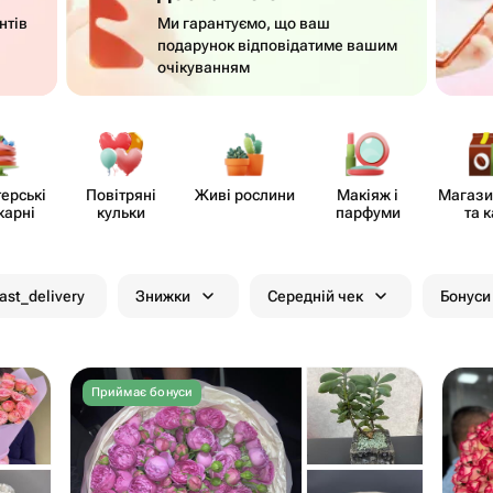
нтів
Ми гарантуємо, що ваш
подарунок відповідатиме вашим
очікуванням
​ерські
Повітряні
Живі рослини
Макіяж і
Магази
карні
кульки
парфуми
та 
fast_delivery
Знижки
Середній чек
Бонуси
Приймає бонуси