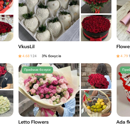
VkusLil
Flower
4.68
124
3% бонусів
4.79
Приймає бонуси
Прий
Letto Flowers
Ada f