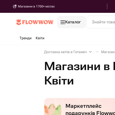
Магазини в 1700+ містах
Каталог
Знайти тов
Тренди
Квіти
Доставка квітів в Гетамеч
Магазини
Магазини в 
Квіти
Маркетплейс
подарунків Floww