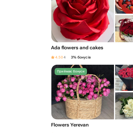
Ada flowers and cakes
4.50
4
3% бонусів
Приймає бонуси
Flowers Yerevan