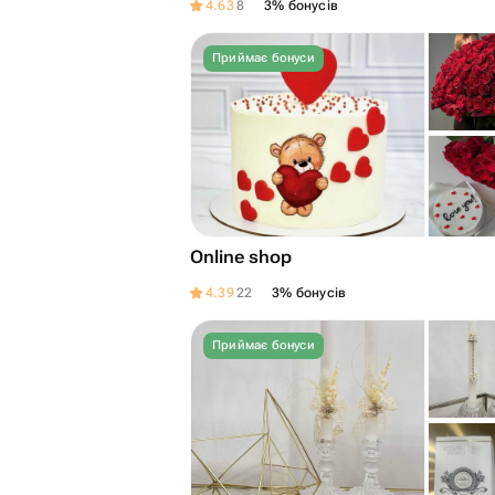
4.63
8
3% бонусів
Приймає бонуси
Online shop
4.39
22
3% бонусів
Приймає бонуси