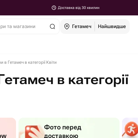
Доставка від 30 хвилин
ари та магазини
Гетамеч
Найшвидше
 в Гетамеч в категорії Квіти
Гетамеч в категорії
Фото перед
ow
доставкою