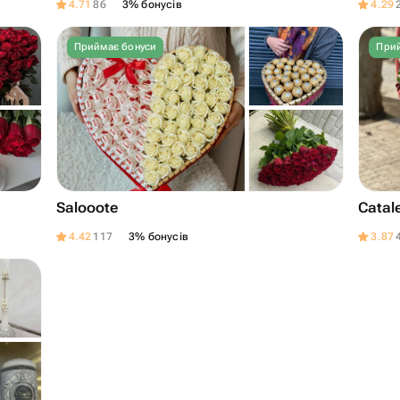
4.71
86
3% бонусів
4.29
Приймає бонуси
Прий
Salooote
Catal
4.42
117
3% бонусів
3.87