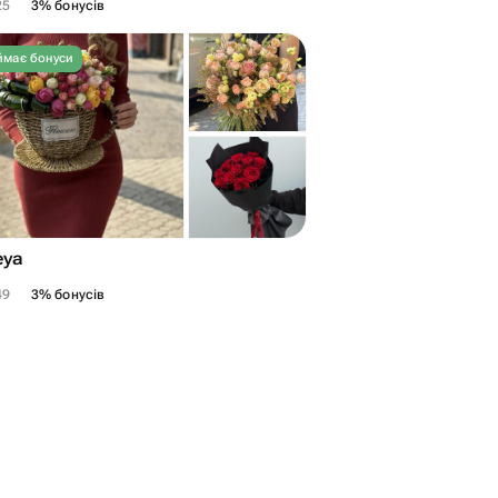
25
3% бонусів
має бонуси
eya
49
3% бонусів