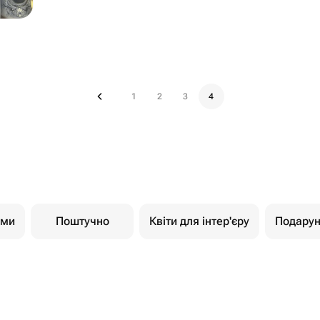
1
2
3
4
ами
Поштучно
Квіти для інтер'єру
Подарун