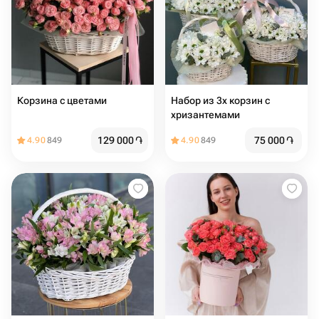
Корзина с цветами
Набор из 3х корзин с
хризантемами
129 000
֏
75 000
֏
4.90
849
4.90
849