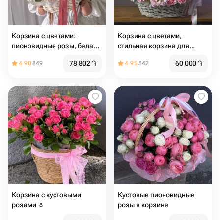
Корзина с цветами:
Корзина с цветами,
пионовидные розы, белая
стильная корзина для
хризантема, диантус и
девушки, нежная корзина с
78 802
֏
60 000
֏
4.90
849
4.95
542
веточки эвкалипта🌸
цветами
Размер М
Корзина с кустовыми
Кустовые пионовидные
розами 🌷
розы в корзине