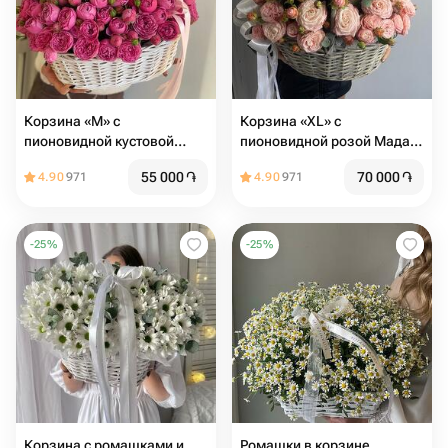
Корзина «M» с
Корзина «XL» c
пионовидной кустовой
пионовидной розой Мадам
розой
бомбастик
55 000
֏
70 000
֏
4.90
971
4.90
971
-
25
%
-
25
%
Корзина с ромашками и
Ромашки в корзине