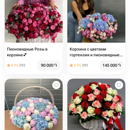
Пионовидные Розы в
Корзина с цветами
корзине💕
гортензия и пионовидные
розы
90 000
֏
145 000
֏
4.96
393
4.96
393