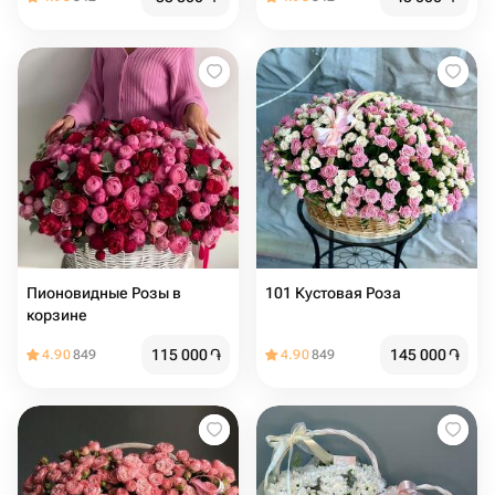
Пионовидные Розы в
101 Кустовая Роза
корзине
115 000
֏
145 000
֏
4.90
849
4.90
849