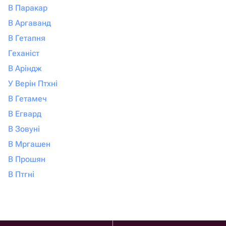
В Паракар
В Аргаванд
В Гетапня
Геханіст
В Аріндж
У Верін Птхні
В Гетамеч
В Егвард
В Зовуні
В Мргашен
В Прошян
В Птгні