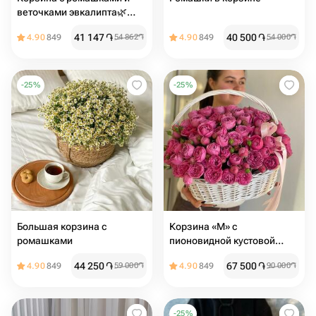
веточками эвкалипта🌿
Размер М
41 147
֏
40 500
֏
4.90
849
54 862
֏
4.90
849
54 000
֏
-
25
%
-
25
%
Большая корзина с
Корзина «M» с
ромашками
пионовидной кустовой
розой
44 250
֏
67 500
֏
4.90
849
59 000
֏
4.90
849
90 000
֏
-
25
%