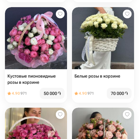
Кустовые пионовидные
Белые розы в корзине
розы в корзине
50 000
֏
70 000
֏
4.90
971
4.90
971