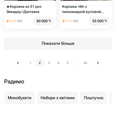
🔥Корзина из 51 роз
Корзина «M» с
Эквадор / Доставка
пионовидной кустовой
розой
80 000
֏
55 000
֏
4.95
542
4.95
542
Показати більше
1
2
3
4
5
43
...
Радимо
Монобукети
Набори з квітами
Поштучно
К