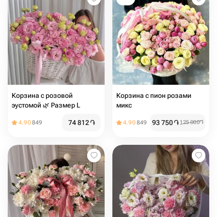
Корзина с розовой
Корзина с пион розами
эустомой 🌿 Размер L
микс
74 812
֏
93 750
֏
4.90
849
4.90
849
125 000
֏