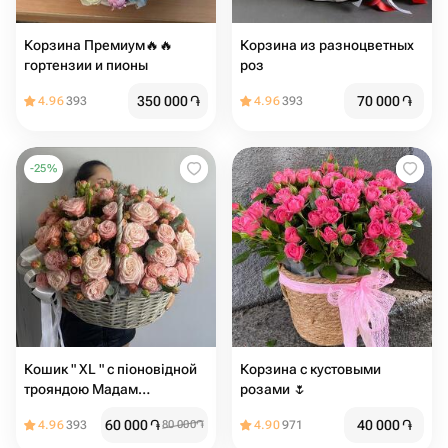
Корзина Премиум🔥🔥
Корзина из разноцветных
гортензии и пионы
роз
350 000
֏
70 000
֏
4.96
393
4.96
393
-
25
%
Кошик " XL " c піоновідной
Корзина с кустовыми
трояндою Мадам
розами 🌷
бомбастик
60 000
֏
40 000
֏
4.96
393
80 000
֏
4.90
971