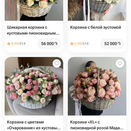
Шикарная корзина с
Корзина с белой эустомой
кустовыми пионовидными
розами Бомбастик и
56 000
֏
52 000
֏
4.90
514
4.90
514
ароматным эвкалиптом
Корзина с цветами
Корзина «XL» c
«Очарование» из кустовых
пионовидной розой Мадам