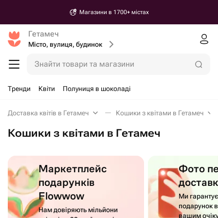
Магазини в 1700+ містах
Гетамеч
Місто, вулиця, будинок
Знайти товари та магазини
Тренди
Квіти
Полуниця в шоколаді
Доставка квітів в Гетамеч
Кошики з квітами в Гетамеч
Кошики з квітами в Гетамеч
Маркетплейс
Фото п
подарунків
достав
Flowwow
Ми гаранту
подарунок в
Нам довіряють мільйони
вашим очік