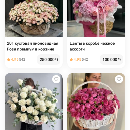
201 кустовая пионовидная
Цветы в коробе нежное
Роза премиум в корзине
ассорти
250 000
֏
100 000
֏
4.95
542
4.95
542