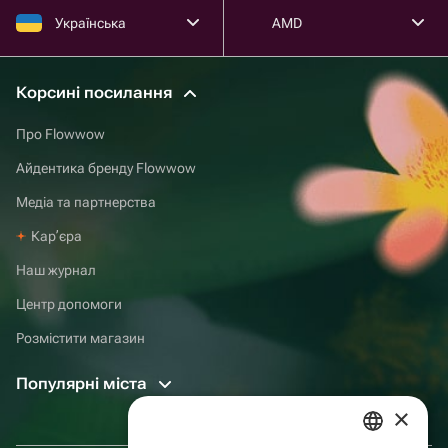
Українська
AMD
Корсині посилання
Про Flowwow
Айдентика бренду Flowwow
Медіа та партнерства
Карʼєра
Наш журнал
Центр допомоги
Розмістити магазин
Популярні міста
×