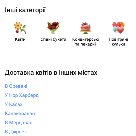
Інші категорії
Квіти
Їстівні букети
Кондит​ерські
Повітряні
та пекарні
кульки
Доставка квітів в інших містах
В Єревані
У Нор Харберд
У Касах
Канакераван
В Мерцаван
В Джрвеж