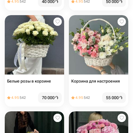
40 000
֏
50 000
֏
4.95
542
4.95
542
Белые розы в корзине
Корзина для настроения
70 000
֏
55 000
֏
4.95
542
4.95
542