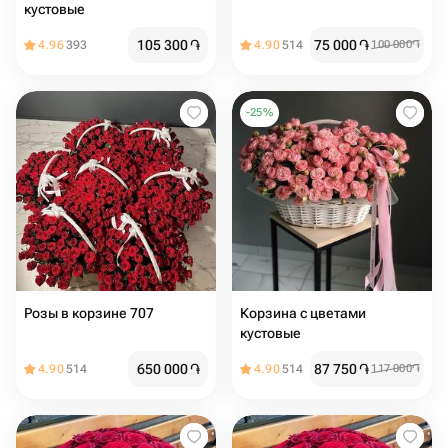
кустовые
105 300
֏
75 000
֏
4.96
393
4.90
514
100 000
֏
-
25
%
Розы в корзине 707
Корзина с цветами
кустовые
650 000
֏
87 750
֏
4.90
514
4.90
514
117 000
֏