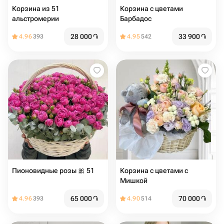
Корзина из 51
Корзина с цветами
альстромерии
Барбадос
28 000
֏
33 900
֏
4.96
393
4.95
542
Пионовидные розы ️🎀 51
Корзина с цветами с
Мишкой
65 000
֏
70 000
֏
4.96
393
4.90
514