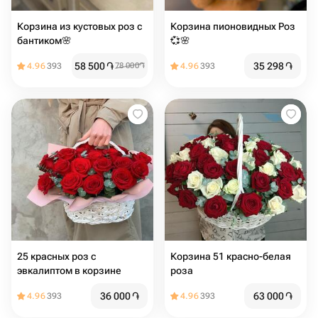
Корзина из кустовых роз с
Корзина пионовидных Роз
бантиком🌸
💞🌸
58 500
֏
35 298
֏
4.96
393
78 000
֏
4.96
393
25 красных роз с
Корзина 51 красно-белая
эвкалиптом в корзине
роза
36 000
֏
63 000
֏
4.96
393
4.96
393