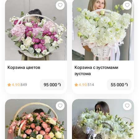
Корзина цветов
Корзина с эустомами
эустома
95 000
֏
55 000
֏
4.90
849
4.90
514