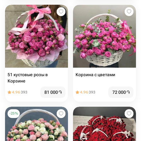
51 кустовые розы в
Корзина с цветами
Корзине
81 000
֏
72 000
֏
4.96
393
4.96
393
-
25
%