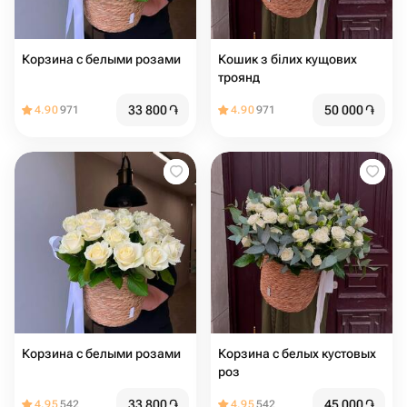
Корзина с белыми розами
Кошик з білих кущових
троянд
33 800
֏
50 000
֏
4.90
971
4.90
971
Корзина с белыми розами
Корзина с белых кустовых
роз
33 800
֏
45 000
֏
4.95
542
4.95
542