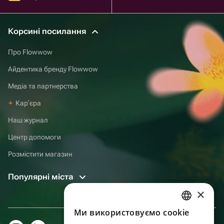
Корсині посилання
Про Flowwow
Айдентика бренду Flowwow
Медіа та партнерства
Карʼєра
Наш журнал
Центр допомоги
Розмістити магазин
Популярні міста
×
Ми використовуємо cookie
RUSSIAN