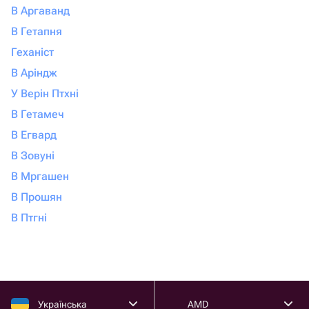
В Аргаванд
В Гетапня
Геханіст
В Аріндж
У Верін Птхні
В Гетамеч
В Егвард
В Зовуні
В Мргашен
В Прошян
В Птгні
Українська
AMD