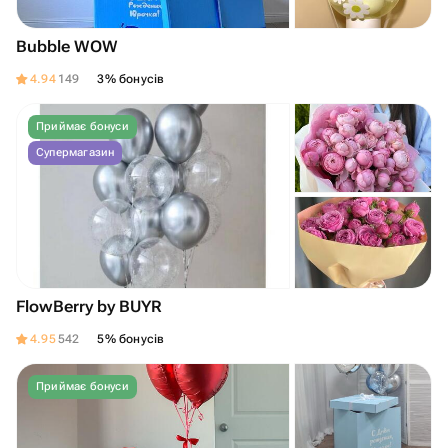
Bubble WOW
4.94
149
3% бонусів
Приймає бонуси
Супермагазин
FlowBerry by BUYR
4.95
542
5% бонусів
Приймає бонуси