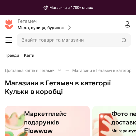
Магазини в 1700+ містах
Гетамеч
Місто, вулиця, будинок
Знайти товари та магазини
Тренди
Квіти
Доставка квітів в Гетамеч
Магазини в Гетамеч в категорії 
Магазини в Гетамеч в категорії
Кульки в коробці
Маркетплейс
Фото п
подарунків
достав
Flowwow
Ми гаранту