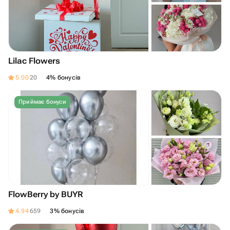
Lilac Flowers
5.00
20
4% бонусів
Приймає бонуси
FlowBerry by BUYR
4.94
659
3% бонусів