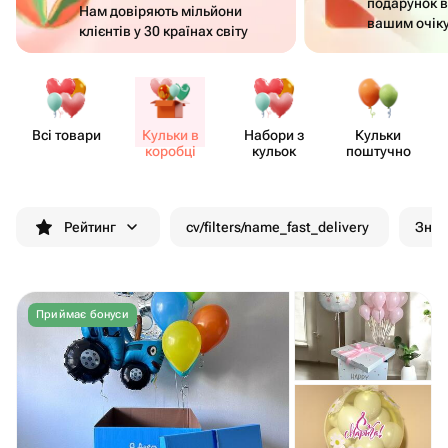
подарунок в
Нам довіряють мільйони
вашим очік
клієнтів у 30 країнах світу
Всі товари
Кульки в
Набори з
Кульки
коробці
кульок
поштучно
Рейтинг
cv/filters/name_fast_delivery
Зни
Приймає бонуси