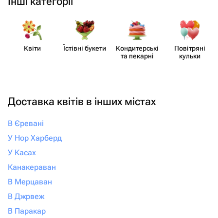
Інші категорії
Квіти
Їстівні букети
Кондит​ерські
Повітряні
та пекарні
кульки
Доставка квітів в інших містах
В Єревані
У Нор Харберд
У Касах
Канакераван
В Мерцаван
В Джрвеж
В Паракар