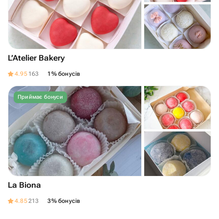
L’Atelier Bakery
4.95
163
1% бонусів
Приймає бонуси
La Biona
4.85
213
3% бонусів