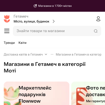
Магазини в 1700+ містах
Гетамеч
Місто, вулиця, будинок
Знайти товари та магазини
Тренди
Квіти
Доставка квітів в Гетамеч
Магазини в Гетамеч в категорії 
Магазини в Гетамеч в категорії
Моті
Маркетплейс
Фото п
подарунків
достав
Flowwow
Ми гаранту