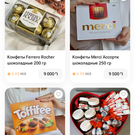
Конфеты Ferrero Rocher
Конфеты Merci Ассорти
шоколадные 200 гр
шоколадные 250 гр
9 000
֏
9 500
֏
4.95
468
4.95
468