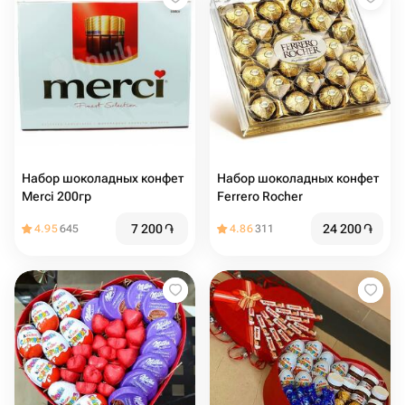
Набор шоколадных конфет
Набор шоколадных конфет
Merci 200гр
Ferrero Rocher
7 200
֏
24 200
֏
4.95
645
4.86
311