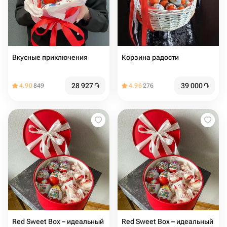
Вкусные приключения
Корзина радости
28 927
֏
39 000
֏
4.90
849
4.96
276
Red Sweet Box – идеальный
Red Sweet Box – идеальный