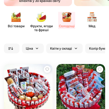
клієнтів у 30 країнах світу
Всі товари
Фрукти, ягоди
Солодощі
Мед
та фреші
Ціна
Квіти у складі
Колір букет