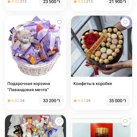
23 500
֏
21 900
֏
4.85
213
4.85
213
Подарочная корзина
Конфеты в коробке
"Лавандовая мечта"
33 200
֏
35 000
֏
4.83
24
4.83
24