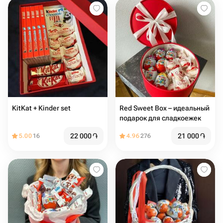
KitKat + Kinder set
Red Sweet Box – идеальный
подарок для сладкоежек
22 000
֏
21 000
֏
5.00
16
4.96
276