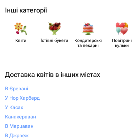
Інші категорії
Квіти
Їстівні букети
Кондит​ерські
Повітряні
та пекарні
кульки
Доставка квітів в інших містах
В Єревані
У Нор Харберд
У Касах
Канакераван
В Мерцаван
В Джрвеж