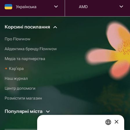
Українська
AMD
Корсині посилання
Про Flowwow
Айдентика бренду Flowwow
Медіа та партнерства
Карʼєра
Наш журнал
Центр допомоги
Розмістити магазин
Популярні міста
×