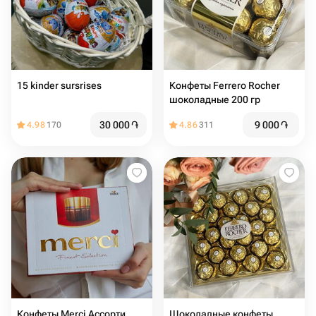
15 kinder sursrises
Конфеты Ferrero Rocher
шоколадные 200 гр
30 000
֏
9 000
֏
4.98
170
4.86
311
Конфеты Merci Ассорти
Шоколадные конфеты