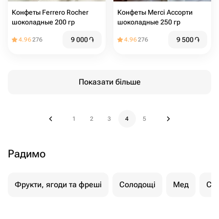
Конфеты Ferrero Rocher
Конфеты Merci Ассорти
шоколадные 200 гр
шоколадные 250 гр
9 000
֏
9 500
֏
4.96
276
4.96
276
Показати більше
1
2
3
4
5
Радимо
Фрукти, ягоди та фреші
Солодощі
Мед
Су