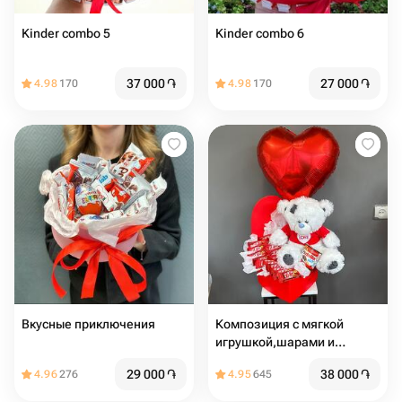
Kinder combo 5
Kinder combo 6
37 000
֏
27 000
֏
4.98
170
4.98
170
Вкусные приключения
Композиция с мягкой
игрушкой,шарами и
сладостями
29 000
֏
38 000
֏
4.96
276
4.95
645