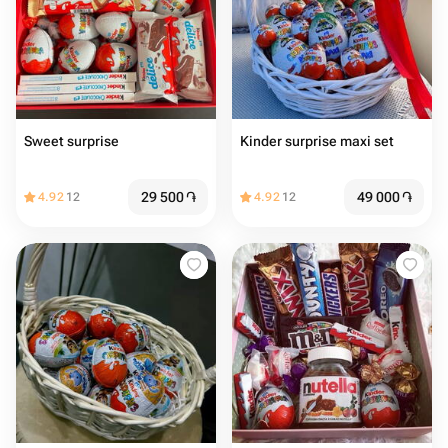
Sweet surprise
Kinder surprise maxi set
29 500
֏
49 000
֏
4.92
12
4.92
12