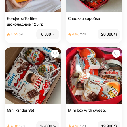
Конфеты Toffifee
Сладкая коробка
шоколадные 125 гр
6 500
֏
20 000
֏
4.65
59
4.96
224
Mini Kinder Set
Mini box with sweets
16 000
֏
19 900
֏
4.98
170
4.98
170