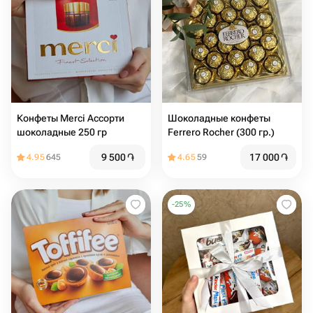
Конфеты Merci Ассорти
Шоколадные конфеты
шоколадные 250 гр
Ferrero Rocher (300 гр.)
9 500
֏
17 000
֏
4.95
645
4.65
59
-
25
%