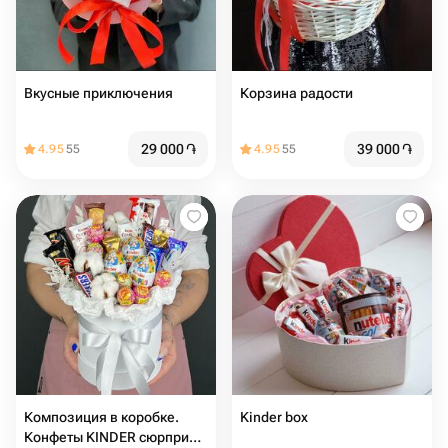
Вкусные приключения
Корзина радости
29 000
֏
39 000
֏
4.95
55
4.95
55
Композиция в коробке.
Kinder box
Конфеты KINDER сюрприз,