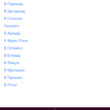
В Паракар
В Аргаванд
В Гетапня
Геханіст
В Аріндж
У Верін Птхні
В Гетамеч
В Егвард
В Зовуні
В Мргашен
В Прошян
В Птгні