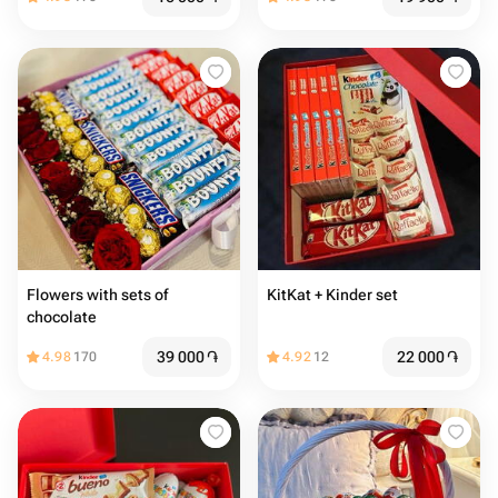
Flowers with sets of
KitKat + Kinder set
chocolate
39 000
֏
22 000
֏
4.98
170
4.92
12