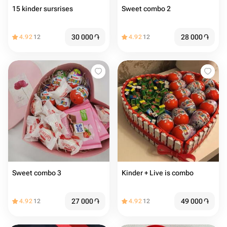
15 kinder sursrises
Sweet combo 2
30 000
֏
28 000
֏
4.92
12
4.92
12
Sweet combo 3
Kinder + Live is combo
27 000
֏
49 000
֏
4.92
12
4.92
12