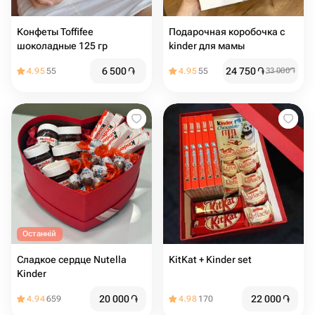
Конфеты Toffifee
Подарочная коробочка с
шоколадные 125 гр
kinder для мамы
6 500
֏
24 750
֏
4.95
55
4.95
55
33 000
֏
Останній
Сладкое сердце Nutella
KitKat + Kinder set
Kinder
20 000
֏
22 000
֏
4.94
659
4.98
170