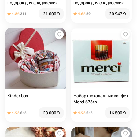
подарок для сладкоежек
подарок для сладкоежек
21 000
֏
20 947
֏
4.86
311
4.65
59
Kinder box
Набор шоколадных конфет
Merci 675гр
28 000
֏
16 500
֏
4.95
645
4.95
645