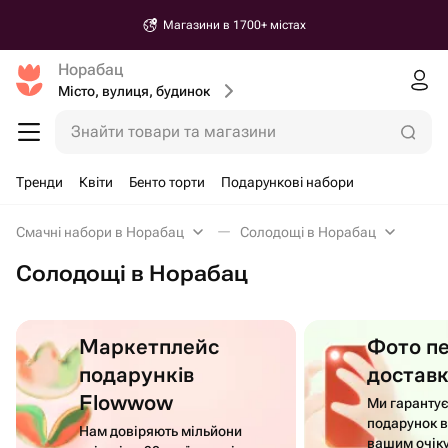
Магазини в 1700+ містах
Норабац
Місто, вулиця, будинок
Знайти товари та магазини
Тренди
Квіти
Бенто торти
Подарункові набори
Смачні набори в Норабац
Солодощі в Норабац
Солодощі в Норабац
Маркетплейс
Фото п
подарунків
достав
Flowwow
Ми гаранту
подарунок в
Нам довіряють мільйони
вашим очік