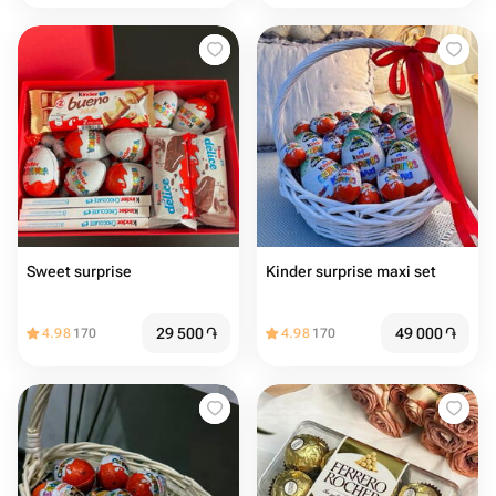
Sweet surprise
Kinder surprise maxi set
29 500
֏
49 000
֏
4.98
170
4.98
170