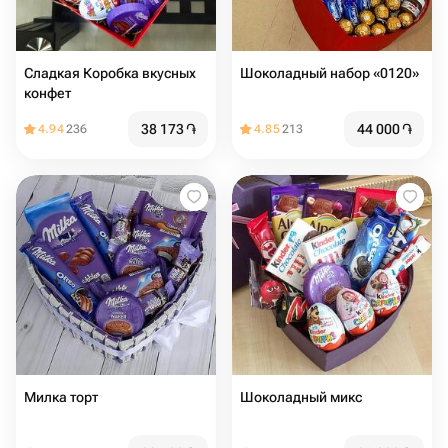
Сладкая Коробка вкусных
Шоколадный набор «0120»
конфет
38 173
֏
44 000
֏
4.94
236
4.85
213
Милка торт
Шоколадный микс