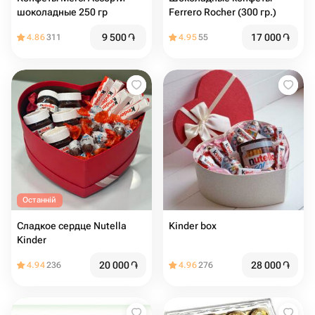
шоколадные 250 гр
Ferrero Rocher (300 гр.)
9 500
֏
17 000
֏
4.86
311
4.95
55
Останній
Сладкое сердце Nutella
Kinder box
Kinder
20 000
֏
28 000
֏
4.94
236
4.96
276