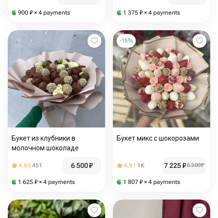
900
₽
× 4 payments
1 375
₽
× 4 payments
-
15
%
Букет из клубники в
Букет микс с шокорозами
молочном шоколаде
6 500
₽
7 225
₽
4.85
451
4.91
1K
8 500
₽
1 625
₽
× 4 payments
1 807
₽
× 4 payments