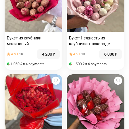
Букет из клубники
Букет Нежность из
малиновый
клубники в шоколаде
4 200
₽
6 000
₽
4.91
1K
4.91
1K
1 050
₽
× 4 payments
1 500
₽
× 4 payments