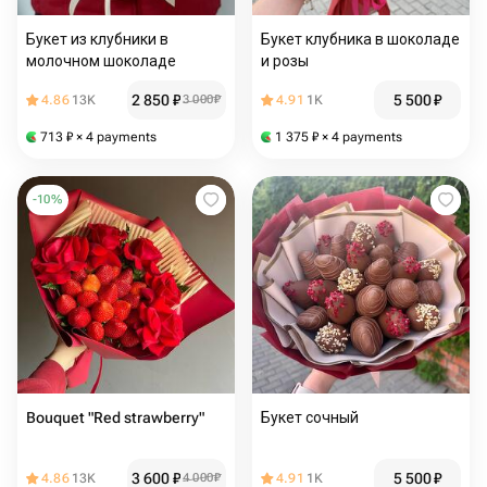
Букет из клубники в
Букет клубника в шоколаде
молочном шоколаде
и розы
2 850
₽
5 500
₽
4.86
13K
3 000
₽
4.91
1K
713
₽
× 4 payments
1 375
₽
× 4 payments
-
10
%
Bouquet "Red strawberry"
Букет сочный
3 600
₽
5 500
₽
4.86
13K
4 000
₽
4.91
1K