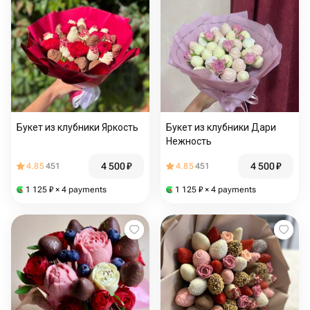
Букет из клубники Яркость
Букет из клубники Дари
Нежность
4 500
₽
4 500
₽
4.85
451
4.85
451
1 125
₽
× 4 payments
1 125
₽
× 4 payments