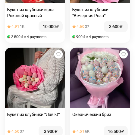
Букет из клубники и роз
Букет из клубники
Роковой красный
"Вечерняя Роза"
10 000
₽
3 600
₽
4.91
1K
4.60
37
2 500
₽
× 4 payments
900
₽
× 4 payments
Букет из клубники "Лав Ю"
Океанический бриз
3 900
₽
16 500
₽
4.60
37
4.51
6K