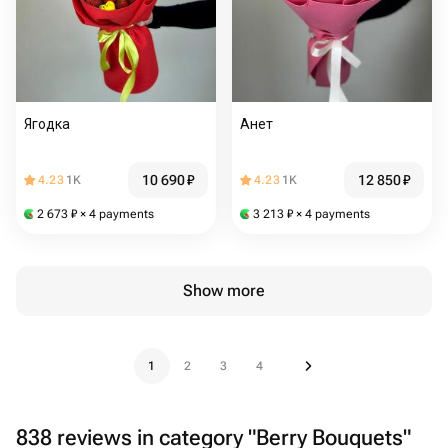
Ягодка
Анет
10 690
₽
12 850
₽
4.23
1K
4.23
1K
2 673
₽
× 4 payments
3 213
₽
× 4 payments
Show more
1
2
3
4
838 reviews in category "Berry Bouquets"