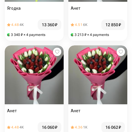
Ягодка
Анет
13 360
₽
12 850
₽
4.48
4K
4.51
6K
3 340
₽
× 4 payments
3 213
₽
× 4 payments
Анет
Анет
16 060
₽
16 062
₽
4.48
4K
4.36
1K