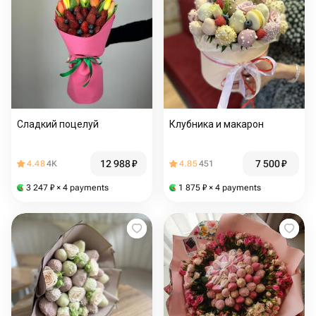
Сладкий поцелуй
Клубника и макарон
12 988
₽
7 500
₽
4.48
4K
4.85
451
3 247
₽
× 4 payments
1 875
₽
× 4 payments