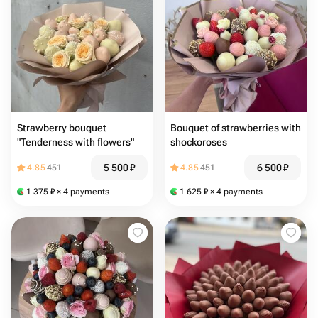
Strawberry bouquet
Bouquet of strawberries with
"Tenderness with flowers"
shockoroses
5 500
₽
6 500
₽
4.85
451
4.85
451
1 375
₽
× 4 payments
1 625
₽
× 4 payments