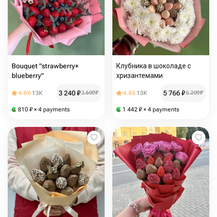
Bouquet "strawberry+
Клубника в шоколаде с
blueberry"
хризантемами
3 240
₽
5 766
₽
4.86
13K
3 600
₽
4.86
13K
6 200
₽
810
₽
× 4 payments
1 442
₽
× 4 payments