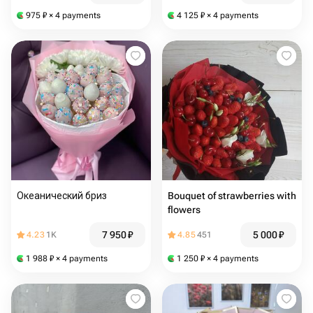
975
₽
× 4 payments
4 125
₽
× 4 payments
Океанический бриз
Bouquet of strawberries with
flowers
7 950
₽
5 000
₽
4.23
1K
4.85
451
1 988
₽
× 4 payments
1 250
₽
× 4 payments