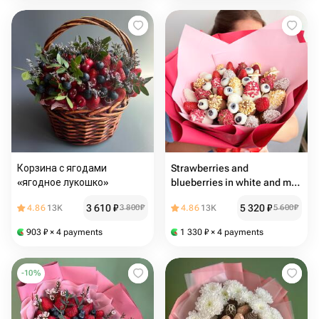
Корзина с ягодами
Strawberries and
«ягодное лукошко»
blueberries in white and milk
chocolate
3 610
₽
5 320
₽
4.86
13K
3 800
₽
4.86
13K
5 600
₽
903
₽
× 4 payments
1 330
₽
× 4 payments
-
10
%