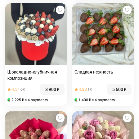
Шоколадно-клубничная
Сладкая нежность
композиция
8 900
₽
5 600
₽
4.51
6K
4.23
1K
2 225
₽
× 4 payments
1 400
₽
× 4 payments