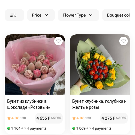
Price
Flower Type
Bouquet colou
Букет из клубники в
Букет клубника, голубика и
шоколаде «Розовый»
желтые розы
4 655
₽
4 275
₽
4.86
13K
4 900
₽
4.86
13K
4 500
₽
1 164
₽
× 4 payments
1 069
₽
× 4 payments