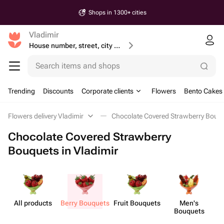
Shops in 1300+ cities
Vladimir
House number, street, city or postcode
Search items and shops
Trending
Discounts
Corporate clients
Flowers
Bento Cakes
Flowers delivery Vladimir
Chocolate Covered Strawberry Bouqu
Chocolate Covered Strawberry
Bouquets in Vladimir
All products
Berry Bouquets
Fruit Bouquets
Men's
Bouquets