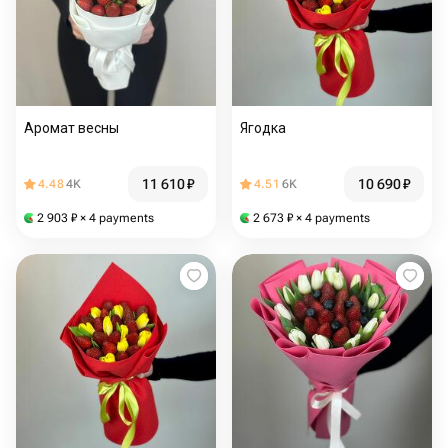
Аромат весны
Ягодка
11 610
₽
10 690
₽
4.48
4K
4.51
6K
2 903
₽
× 4 payments
2 673
₽
× 4 payments