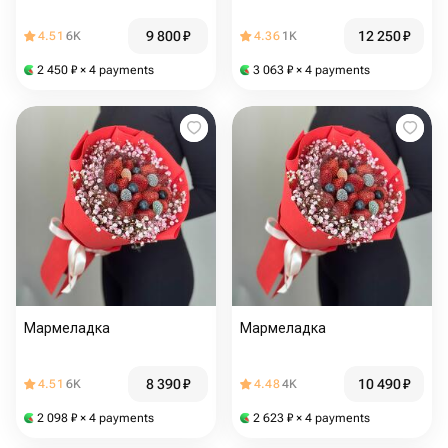
9 800
₽
12 250
₽
4.51
6K
4.36
1K
2 450
₽
× 4 payments
3 063
₽
× 4 payments
Мармеладка
Мармеладка
8 390
₽
10 490
₽
4.51
6K
4.48
4K
2 098
₽
× 4 payments
2 623
₽
× 4 payments