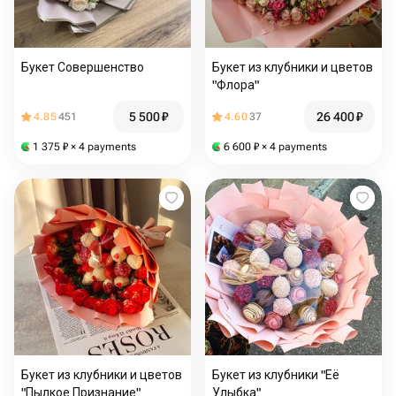
Букет Совершенство
Букет из клубники и цветов
"Флора"
5 500
₽
26 400
₽
4.85
451
4.60
37
1 375
₽
× 4 payments
6 600
₽
× 4 payments
Букет из клубники и цветов
Букет из клубники "Её
"Пылкое Признание"
Улыбка"