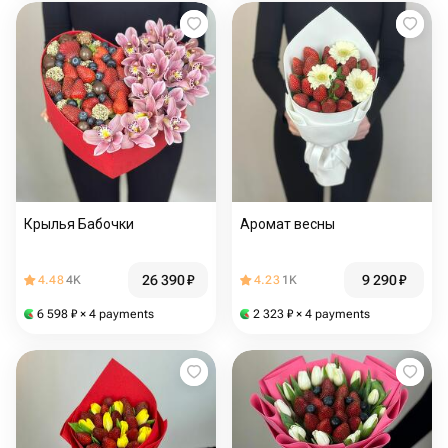
Крылья Бабочки
Аромат весны
26 390
₽
9 290
₽
4.48
4K
4.23
1K
6 598
₽
× 4 payments
2 323
₽
× 4 payments