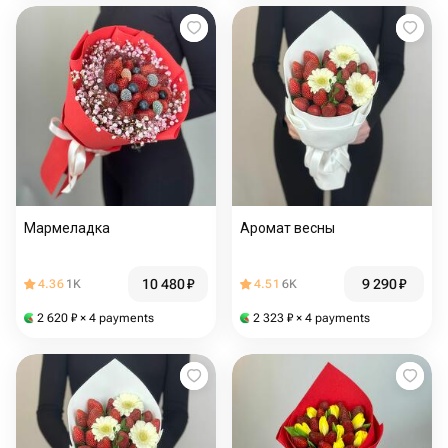
Мармеладка
Аромат весны
10 480
₽
9 290
₽
4.36
1K
4.51
6K
2 620
₽
× 4 payments
2 323
₽
× 4 payments