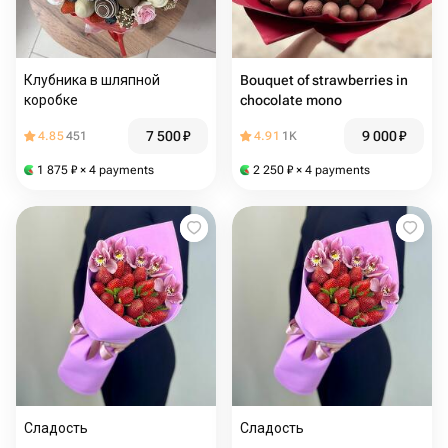
Клубника в шляпной
Bouquet of strawberries in
коробке
chocolate mono
7 500
₽
9 000
₽
4.85
451
4.91
1K
1 875
₽
× 4 payments
2 250
₽
× 4 payments
Сладость
Сладость