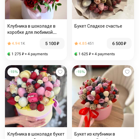
Клубника в шоколаде в
Букет Сладкое счастье
коробке для любимой
мамы, жены
5 100
₽
6 500
₽
4.94
1K
4.85
451
1 275
₽
× 4 payments
1 625
₽
× 4 payments
-
15
%
-
15
%
Клубника в шоколаде букет
Букет из клубники в