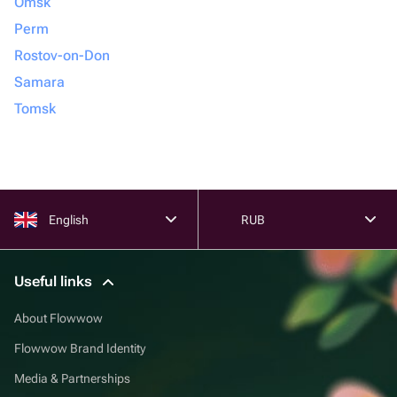
Omsk
Perm
Rostov-on-Don
Samara
Tomsk
English
RUB
Useful links
About Flowwow
Flowwow Brand Identity
Media & Partnerships