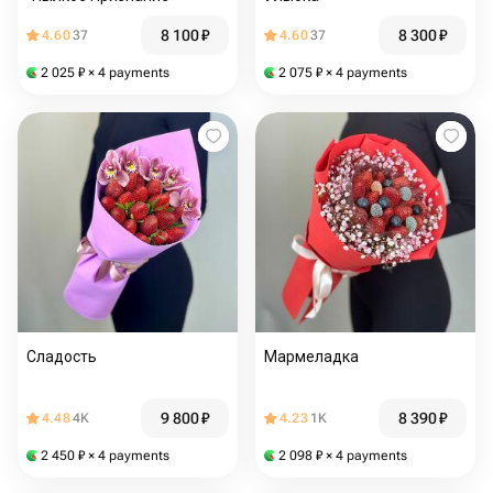
8 100
₽
8 300
₽
4.60
37
4.60
37
2 025
₽
× 4 payments
2 075
₽
× 4 payments
Сладость
Мармеладка
9 800
₽
8 390
₽
4.48
4K
4.23
1K
2 450
₽
× 4 payments
2 098
₽
× 4 payments