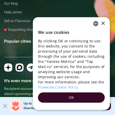
Our blog
Help centre
Sell on Flowwow
×
Supporting charities with Flowwow
We use cookies
RUSSIAN
By clicking OK or continuing to use
Popular cities
ENGLISH
this website, you consent to the
UKRAINIAN
processing of your personal data
through the use of cookies, including
PORTUGUESE
the "Yandex Metrica" and "Top
Mail.ru" services, for the purposes of
SPANISH
analyzing website usage and
improving our services.
HUNGARIAN
It's even more convenient in the app!
For more information, please see the
ITALIAN
Flowwow Cookie Policy
Recipient account, extra rewards for purchases and reminders
about upcoming events
FRENCH
OK
TURKISH
Up to 10% off your first order
Open
Download the app
Download the app & get your promo
GERMAN