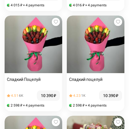
4 015
₽
× 4 payments
4 016
₽
× 4 payments
Сладкий Поцелуй
Сладкий поцелуй
10 390
₽
10 390
₽
4.51
6K
4.23
1K
2 598
₽
× 4 payments
2 598
₽
× 4 payments