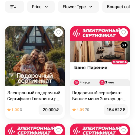
Price
Flower Type
Bouquet colou
Электронный подарочный
Подарочный сертификат
Сертификат Глэмпинги.рф
Банное меню Знахарь для
на бронирование
3 человек (4 часа) (Москва)
20 000
₽
154 622
₽
1.00
3
4.09
70
глэмпинга для отдыха
семьей (2 взрослых + 2
детей)