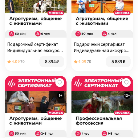
Подарочный сертификат
Подарочный сертификат
Индивидуальная экскурсия
Индивидуальная экскурсия
на конюшню и катание
на конюшню и катание
8 394
₽
5 839
₽
4.09
70
4.09
70
верхом, до 6 чел. (50
верхом, до 4 чел. (50
минут)
минут)