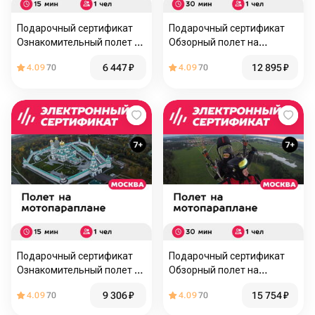
Подарочный сертификат
Подарочный сертификат
Ознакомительный полет на
Обзорный полет на
паралете для 1 чел. (15
паралете для 1 чел. (30
6 447
₽
12 895
₽
4.09
70
4.09
70
мин.) (Московская
мин.) (Московская
область)
область)
Подарочный сертификат
Подарочный сертификат
Ознакомительный полет на
Обзорный полет на
паралете с видеосъемкой,
паралете с видеосъемкой,
9 306
₽
15 754
₽
4.09
70
4.09
70
1 чел. (15 мин.)
1 чел. (30 мин.)