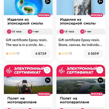
Gift certificate Epoxy resin.
Gift certificate Epoxy resin.
The sea is in a circle. An
Stone, canvas. An individual.
individual. master class,
master class, weekdays, 1
6 873
₽
6 569
₽
4.09
70
4.09
70
weekdays, 1 person
person