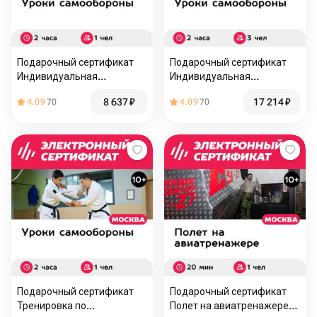
Подарочный сертификат
Подарочный сертификат
Индивидуальная
Индивидуальная
тренировка по
тренировка по
8 637
₽
17 214
₽
4.09
70
4.09
70
рукопашному бою для 1
рукопашному бою для 3
чел. (2 часа)
чел. (2 часа)
Подарочный сертификат
Подарочный сертификат
Тренировка по
Полет на авиатренажере