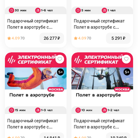
Подарочный сертификат
Подарочный сертификат
Полет в аэротрубе с
Полет в аэротрубе с
инструктором для 1-6 чел.
инструктором для 1 чел. в
26 277
₽
5 291
₽
4.09
70
4.09
70
в Москве+видеосъемк, 30
Москве и видеосъемка (5
мин
мин.)
Подарочный сертификат
Подарочный сертификат
Полет в аэротрубе с
Полет в аэротрубе с
инструктором для 1-3 чел.
инструктором для 1-2 чел.