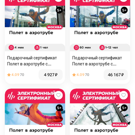
Подарочный сертификат
Подарочный сертификат
Полет в аэротрубе с
Полет в аэротрубе с
инструктором для 1 чел. в
инструктором в Москве, 1-
4 927
₽
46 167
₽
4.09
70
4.09
70
Москве и видеосъемка (4
12 чел.+видеосъемка (60
мин.)
мин.)