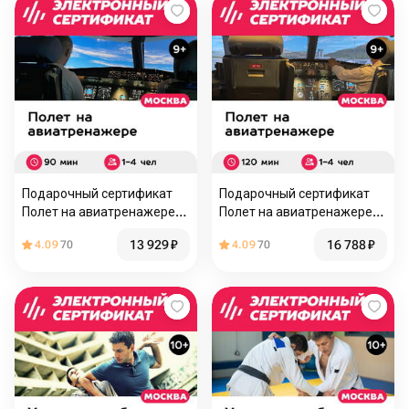
Подарочный сертификат
Подарочный сертификат
Полет на авиатренажере
Полет на авиатренажере
самолета Airbus A320, 90
самолета Airbus A320, 120
13 929
₽
16 788
₽
4.09
70
4.09
70
мин. для 1-4 чел., будни
минут для 1-4 чел., будни