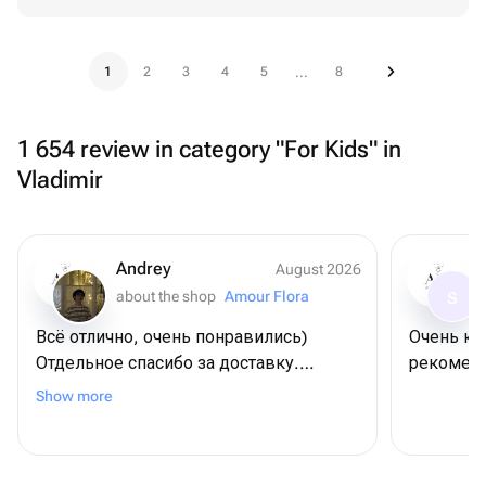
1
2
3
4
5
8
...
1 654 review in category "For Kids" in
Vladimir
Andrey
August 2026
about the shop
Amour Flora
S
Всё отлично, очень понравились)
Очень кр
Отдельное спасибо за доставку.
рекоменд
Договаривались на конкретное время,
Show more
всё пришло вовремя.