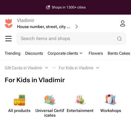
Shops in 1300+ cities
Vladimir
House number, street, city or postcode
Search items and shops
Trending
Discounts
Corporate clients
Flowers
Bento Cakes
Gift Cards in Vladimir
For Kids in Vladimir
For Kids in Vladimir
All products
Universal Certif​
Enterta​inment
Workshops
icates