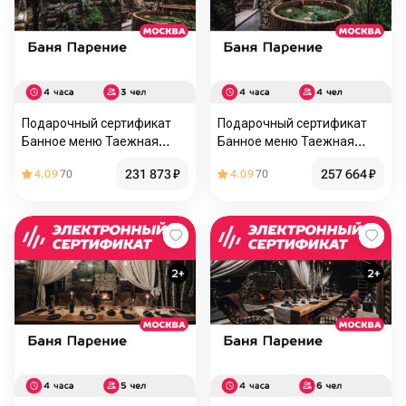
Подарочный сертификат
Подарочный сертификат
Банное меню Таежная
Банное меню Таежная
изба для 3 человек (4 часа)
изба для 4 человек (4 часа)
231 873
₽
257 664
₽
4.09
70
4.09
70
(Москва)
(Москва)