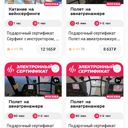
Подарочный сертификат
Подарочный сертификат
Серфинг с инструктором, 1
Полет на авиатренажере
чел. в мини-группе (1 час)
вертолета Ми-8МТВ-2, 45
12 165
₽
8 637
₽
4.09
70
4.09
70
(Москва)
минут для 1-2 чел., будни
Подарочный сертификат
Подарочный сертификат