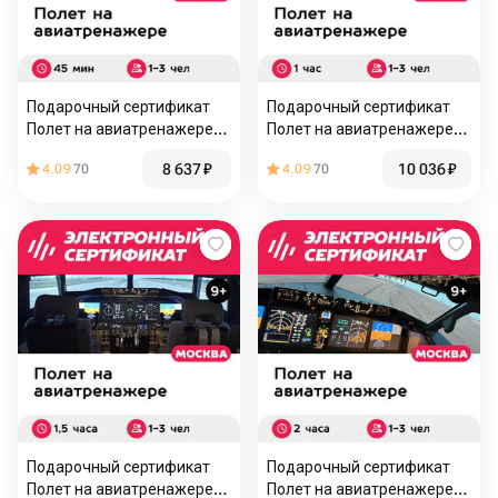
Подарочный сертификат
Подарочный сертификат
Полет на авиатренажере
Полет на авиатренажере
Boeing 737 MAX, 45 мин., 1-
Boeing 737 MAX, 1 час, 1-3
8 637
₽
10 036
₽
4.09
70
4.09
70
3 чел., будние дни
чел., будние дни
Подарочный сертификат
Подарочный сертификат
Полет на авиатренажере
Полет на авиатренажере