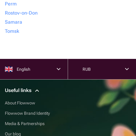
Perm
Rostov-on-Don
Samara
Tomsk
English
RUB
Useful links
About Flowwow
Flowwow Brand Identity
Media & Partnerships
Our blog