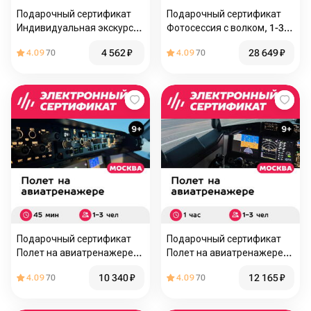
Подарочный сертификат
Подарочный сертификат
Индивидуальная экскурсия
Фотосессия с волком, 1-3
на конюшню и катание
чел. (1 час) (Московская
4 562
₽
28 649
₽
4.09
70
4.09
70
верхом, до 3 чел. (50
область)
минут)
Подарочный сертификат
Подарочный сертификат
Полет на авиатренажере
Полет на авиатренажере
самолета Boeing 737 MAX,
самолета Boeing 737 MAX,
10 340
₽
12 165
₽
4.09
70
4.09
70
45 мин., 1-3 чел., выходные
1 час, 1-3 чел., выходные