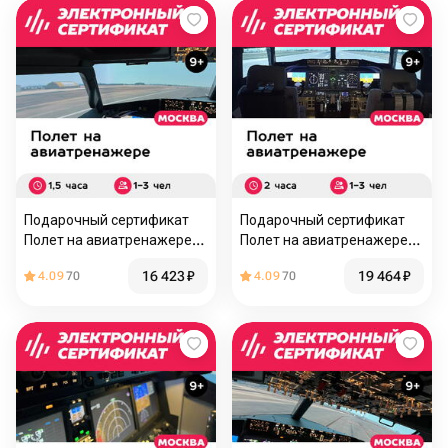
Подарочный сертификат
Подарочный сертификат
Полет на авиатренажере
Полет на авиатренажере
самолета Boeing 737 MAX,
самолета Boeing 737 MAX,
16 423
₽
19 464
₽
4.09
70
4.09
70
1,5 часа, 1-3 чел, выходные
2 часа, 1-3 чел., выходные