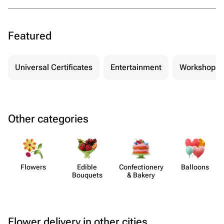
Featured
Universal Certificates
Entertainment
Workshops
Other categories
Flowers
Edible
Confect​ionery
Balloons
Bouquets
& Bakery
Flower delivery in other cities