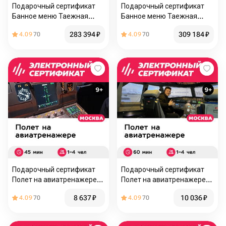
Подарочный сертификат
Подарочный сертификат
Банное меню Таежная
Банное меню Таежная
изба для 5 человек (4 часа)
изба для 6 человек (4 часа)
283 394
₽
309 184
₽
4.09
70
4.09
70
(Москва)
(Москва)
Подарочный сертификат
Подарочный сертификат
Полет на авиатренажере
Полет на авиатренажере
самолета Airbus A320, 45
самолета Airbus A320, 60
8 637
₽
10 036
₽
4.09
70
4.09
70
минут для 1-4 чел., будни
мин. для 1-4 чел., будни