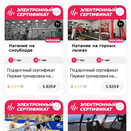
Подарочный сертификат
Подарочный сертификат
Первая тренировка на
Первая тренировка на
сноуборд-тренажере, 1
горнолыжном тренажере,
5 839
₽
5 839
₽
4.09
70
4.09
70
чел., 1 час (Премьер Спорт)
1 чел., 1 час (Премьер
Спорт)