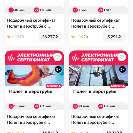
Подарочный сертификат
Подарочный сертификат
Полет в аэротрубе с
Полет в аэротрубе с
инструктором для 1-6 чел. в
инструктором для 1 чел. в
26 277
₽
5 291
₽
4.09
70
4.09
70
Москве+видеосъемк, 30
Москве и видеосъемка (5
мин
мин.)
Подарочный сертификат
Подарочный сертификат
Полет в аэротрубе с
Полет в аэротрубе с
инструктором для 1-3 чел. в
инструктором для 1-2 чел. в