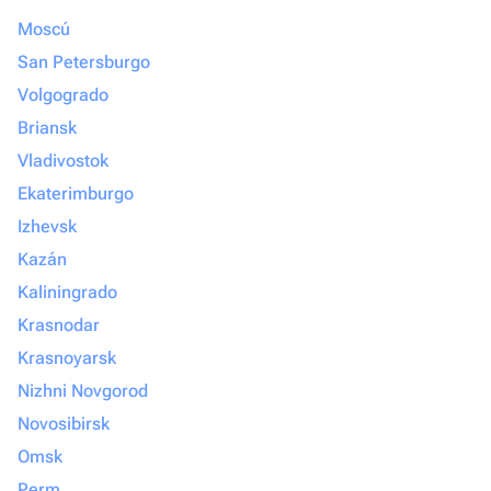
Moscú
San Petersburgo
Volgogrado
Briansk
Vladivostok
Ekaterimburgo
Izhevsk
Kazán
Kaliningrado
Krasnodar
Krasnoyarsk
Nizhni Novgorod
Novosibirsk
Omsk
Perm