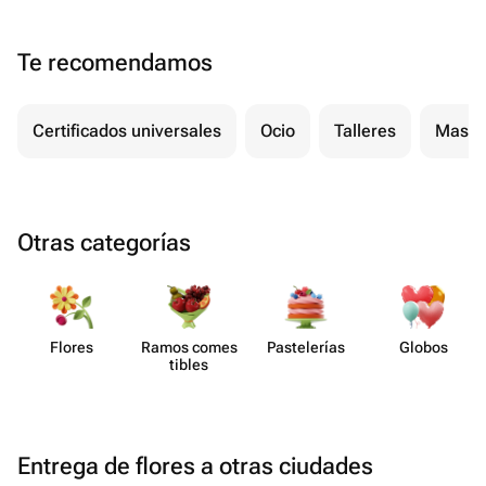
Te recomendamos
Certificados universales
Ocio
Talleres
Masaj
Otras categorías
Flores
Ramos comes​
Paste​lerías
Globos
tibles
Entrega de flores a otras ciudades