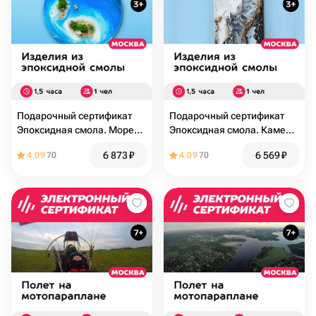
Подарочный сертификат
Подарочный сертификат
Эпоксидная смола. Море
Эпоксидная смола. Камень,
на круге. Индивид. мастер-
холст. Индивид. мастер-
6 873
₽
6 569
₽
4.09
70
4.09
70
класс, будни, 1 чел
класс, будни, 1 чел