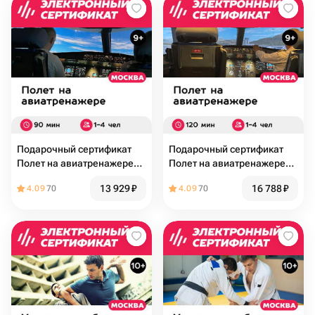
Подарочный сертификат
Подарочный сертификат
Полет на авиатренажере
Полет на авиатренажере
самолета Airbus A320, 90
самолета Airbus A320, 120
13 929
₽
16 788
₽
4.09
70
4.09
70
мин. для 1-4 чел., будни
минут для 1-4 чел., будни