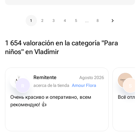
1
2
3
4
5
8
...
1 654 valoración en la categoría "Para
niños" en Vladímir
Remitente
Agosto 2026
acerca de la tienda
Amour Flora
R
S
Очень красиво и оперативно, всем
Всё отлич
рекомендую! 👍