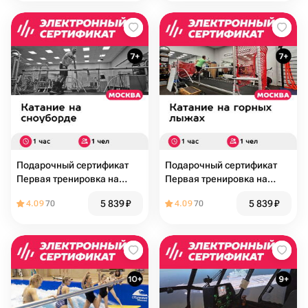
Подарочный сертификат
Подарочный сертификат
Первая тренировка на
Первая тренировка на
сноуборд-тренажере, 1
горнолыжном тренажере, 1
5 839
₽
5 839
₽
4.09
70
4.09
70
чел., 1 час (Премьер Спорт)
чел., 1 час (Премьер Спорт)