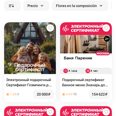
Precio
Flores en la composición
Электронный подарочный
Подарочный сертификат
Сертификат Глэмпинги.рф
Банное меню Знахарь для 3
на бронирование
человек (4 часа) (Москва)
20 000
₽
154 622
₽
1.00
3
4.09
70
глэмпинга для отдыха
семьей (2 взрослых + 2
детей)