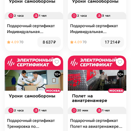
Подарочный сертификат
Подарочный сертификат
Индивидуальная
Индивидуальная
тренировка по
тренировка по
8 637
₽
17 214
₽
4.09
70
4.09
70
рукопашному бою для 1
рукопашному бою для 3
чел. (2 часа)
чел. (2 часа)
Подарочный сертификат
Подарочный сертификат
Тренировка по
Полет на авиатренажере