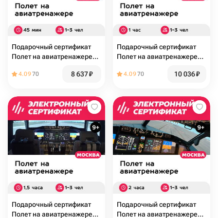
Подарочный сертификат
Подарочный сертификат
Полет на авиатренажере
Полет на авиатренажере
Boeing 737 MAX, 45 мин., 1-
Boeing 737 MAX, 1 час, 1-3
8 637
₽
10 036
₽
4.09
70
4.09
70
3 чел., будние дни
чел., будние дни
Подарочный сертификат
Подарочный сертификат
Полет на авиатренажере
Полет на авиатренажере