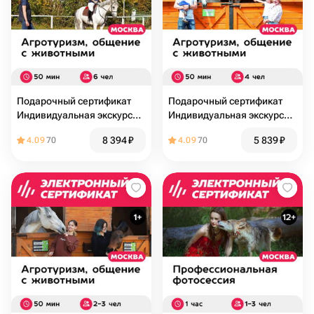
Подарочный сертификат
Подарочный сертификат
Индивидуальная экскурсия
Индивидуальная экскурсия
на конюшню и катание
на конюшню и катание
8 394
₽
5 839
₽
4.09
70
4.09
70
верхом, до 6 чел. (50
верхом, до 4 чел. (50
минут)
минут)