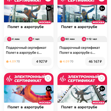
Подарочный сертификат
Подарочный сертификат
Полет в аэротрубе с
Полет в аэротрубе с
инструктором для 1 чел. в
инструктором в Москве, 1-
4 927
₽
46 167
₽
4.09
70
4.09
70
Москве и видеосъемка (4
12 чел.+видеосъемка (60
мин.)
мин.)