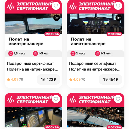
Подарочный сертификат
Подарочный сертификат
Полет на авиатренажере
Полет на авиатренажере
самолета Boeing 737 MAX,
самолета Boeing 737 MAX,
16 423
₽
19 464
₽
4.09
70
4.09
70
1,5 часа, 1-3 чел, выходные
2 часа, 1-3 чел., выходные