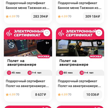
Подарочный сертификат
Подарочный сертификат
Банное меню Таежная изба
Банное меню Таежная изба
для 5 человек (4 часа)
для 6 человек (4 часа)
283 394
₽
309 184
₽
4.09
70
4.09
70
(Москва)
(Москва)
Подарочный сертификат
Подарочный сертификат
Полет на авиатренажере
Полет на авиатренажере
самолета Airbus A320, 45
самолета Airbus A320, 60
8 637
₽
10 036
₽
4.09
70
4.09
70
минут для 1-4 чел., будни
мин. для 1-4 чел., будни