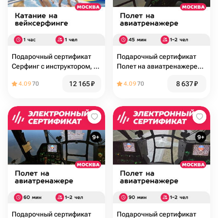
Подарочный сертификат
Подарочный сертификат
Серфинг с инструктором, 1
Полет на авиатренажере
чел. в мини-группе (1 час)
вертолета Ми-8МТВ-2, 45
12 165
₽
8 637
₽
4.09
70
4.09
70
(Москва)
минут для 1-2 чел., будни
Подарочный сертификат
Подарочный сертификат