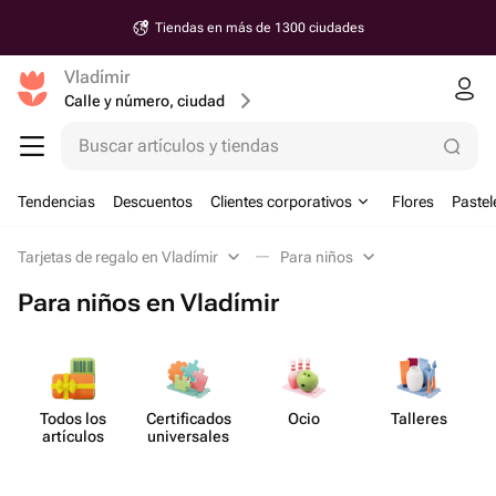
Tiendas en más de 1300 ciudades
Vladímir
Calle y número, ciudad
Buscar artículos y tiendas
Tendencias
Descuentos
Clientes corporativos
Flores
Pastel
Tarjetas de regalo en Vladímir
Para niños
Para niños en Vladímir
Todos los
Certif​icados
Ocio
Talleres
artículos
unive​rsales