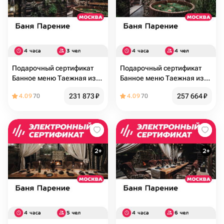
Подарочный сертификат
Подарочный сертификат
Банное меню Таежная изба
Банное меню Таежная изба
для 3 человек (4 часа)
для 4 человек (4 часа)
231 873
₽
257 664
₽
4.09
70
4.09
70
(Москва)
(Москва)