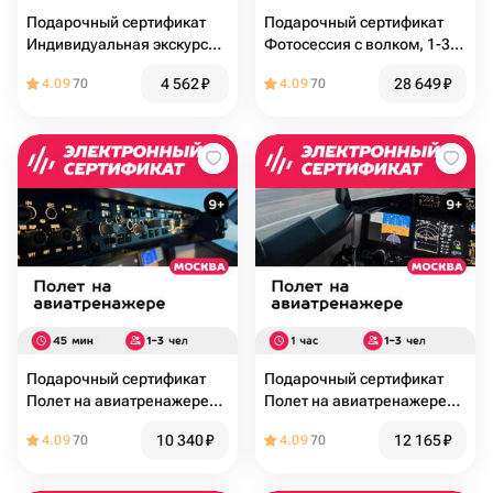
Подарочный сертификат
Подарочный сертификат
Индивидуальная экскурсия
Фотосессия с волком, 1-3
на конюшню и катание
чел. (1 час) (Московская
4 562
₽
28 649
₽
4.09
70
4.09
70
верхом, до 3 чел. (50
область)
минут)
Подарочный сертификат
Подарочный сертификат
Полет на авиатренажере
Полет на авиатренажере
самолета Boeing 737 MAX,
самолета Boeing 737 MAX,
10 340
₽
12 165
₽
4.09
70
4.09
70
45 мин., 1-3 чел., выходные
1 час, 1-3 чел., выходные