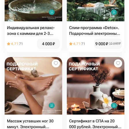
Индивидуальная релакс-
Слим-программа «Detox».
зона с хаммам для 2-3
Подарочный электронный
человек. Электронный
сертификат в СПА
4 000
₽
9 000
₽
4.71
71
4.71
71
10 000
₽
подарочный сертификат в
СПА
Массаж уставших ног 30
Сертификат в СПА на 20
минут. Электронный
000 рублей. Электронный