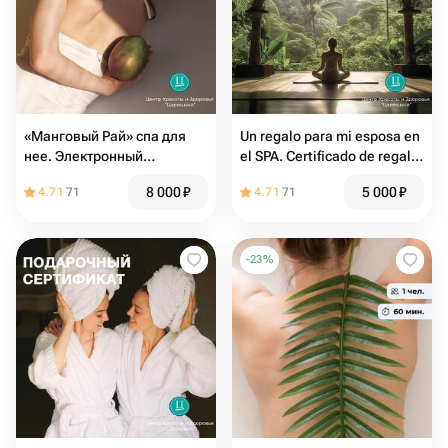
«Манговый Рай» спа для
Un regalo para mi esposa en
нее. Электронный
el SPA. Certificado de regalo
подарочный сертификат в
electrónico en el SPA
8 000
₽
5 000
₽
4.71
71
4.71
71
СПА
-
23
%