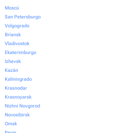
Moscú
San Petersburgo
Volgogrado
Briansk
Vladivostok
Ekaterimburgo
Izhevsk
Kazán
Kaliningrado
Krasnodar
Krasnoyarsk
Nizhni Novgorod
Novosibirsk
Omsk
Perm