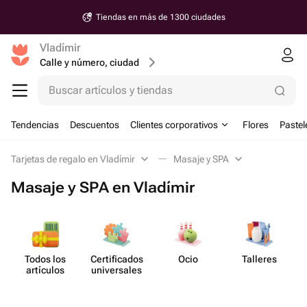
Tiendas en más de 1300 ciudades
Vladímir
Calle y número, ciudad
Buscar artículos y tiendas
Tendencias
Descuentos
Clientes corporativos
Flores
Pastel
Tarjetas de regalo en Vladímir
Masaje y SPA
Masaje y SPA en Vladímir
Todos los
Certif​icados
Ocio
Talleres
M
artículos
unive​rsales