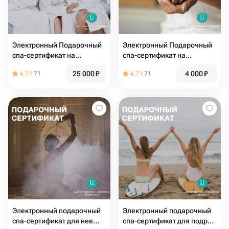
Электронный Подарочный
Электронный Подарочный
спа-сертификат на
спа-сертификат на
девичник «Завтрак у
посещение релакс-зоны 2-
25 000
₽
4 000
₽
4.71
71
4.71
71
Тиффани» 3 чел
3 человека
Электронный подарочный
Электронный подарочный
спа-сертификат для нее
спа-сертификат для подруг