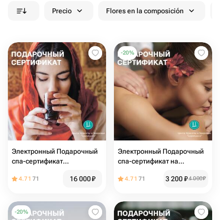
Precio
Flores en la composición
-
20
%
Электронный Подарочный
Электронный Подарочный
спа-сертификат
спа-сертификат на
«Шахерезада» для нее
антистресс массаж 60
16 000
₽
3 200
₽
4.71
71
4.71
71
4 000
₽
минут
-
20
%