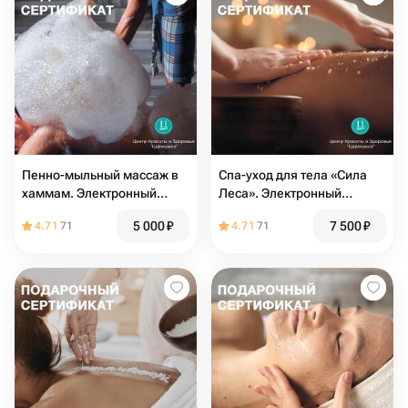
Пенно-мыльный массаж в
Спа-уход для тела «Сила
хаммам. Электронный
Леса». Электронный
подарочный сертификат в
сертификат в СПА
5 000
₽
7 500
₽
4.71
71
4.71
71
СПА