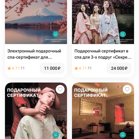
Электронный подарочный
Подарочный сертификат в
спа-сертификат для
спа для 3-х подруг «Секрет
подруги «Цветение сакуры»
Гейши»
11 000
₽
24 000
₽
4.71
71
4.71
71