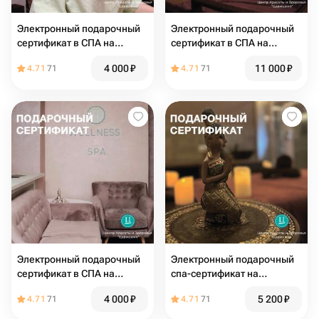
Электронный подарочный
Электронный подарочный
сертификат в СПА на
сертификат в СПА на
тайский традиционный
программу для нее
4 000
₽
11 000
₽
4.71
71
4.71
71
массаж
«Шампанское и Розы»
Электронный подарочный
Электронный подарочный
сертификат в СПА на
спа-сертификат на
балийский массаж 1 час
уходовую программу для
4 000
₽
5 200
₽
4.71
71
4.71
71
лица «ЛОТОС»