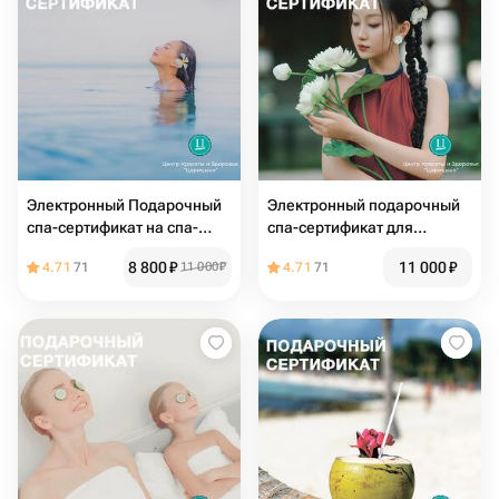
Электронный Подарочный
Электронный подарочный
спа-сертификат на спа-
спа-сертификат для
программу «Шампанское и
женщин тайская
8 800
₽
11 000
₽
4.71
71
11 000
₽
4.71
71
Розы» для одного
программа «Белый Лотос»