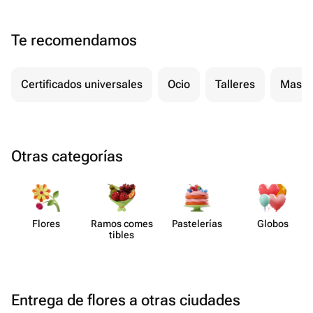
Te recomendamos
Certificados universales
Ocio
Talleres
Masaj
Otras categorías
Flores
Ramos comes​
Paste​lerías
Globos
tibles
Entrega de flores a otras ciudades