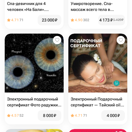
Спа-девичник для 4
Умиротворение. Спа-
человек «На Бали».
массаж всего тела в
Электронный подарочный
Отрадном
23 000
₽
4 173
₽
4.71
71
4.90
302
5 420
₽
сертификат в СПА
Электронный подарочный
Электронный Подарочный
сертификат Фото радужки
сертификат — Тайский oil-
глаза (картина на холсте
массаж
8 000
₽
4 000
₽
4.57
52
4.71
71
60х90)