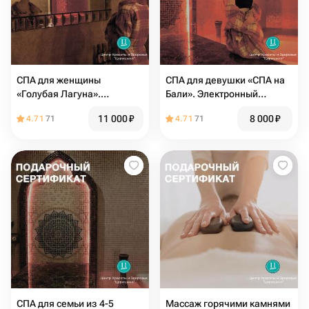
СПА для женщины
СПА для девушки «СПА на
«Голубая Лагуна».
Бали». Электронный
Электронный подарочный
подарочный сертификат
11 000
₽
8 000
₽
4.71
71
4.71
71
сертификат
СПА для семьи из 4-5
Массаж горячими камнями