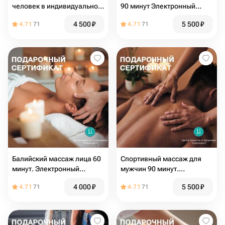
человек в индивидуальной
90 минут Электронный
релакс-зоне с хаммам и
подарочный сертификат
4 500
₽
5 500
₽
4.71
71
4.71
71
джакузи. Электронный
подарочный сертификат
Балийский массаж лица 60
Спортивный массаж для
минут. Электронный
мужчин 90 минут.
подарочный сертификат
Электронный подарочный
4 000
₽
5 500
₽
4.71
71
4.71
71
сертификат