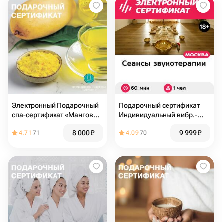
Электронный Подарочный
Подарочный сертификат
спа-сертификат «Манговый
Индивидуальный вибр.-
Рай»
акуст. контактный массаж
8 000
₽
9 999
₽
4.71
71
4.09
70
поющими чашами, 1 чел,
60 мин