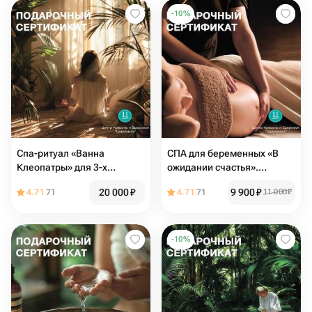
-
10
%
Спа-ритуал «Ванна
СПА для беременных «В
Клеопатры» для 3-х
ожидании счастья».
человек. Электронный
Электронный подарочный
20 000
₽
9 900
₽
4.71
71
4.71
71
11 000
₽
подарочный сертификат
сертификат в спа для
будущих мам
-
10
%