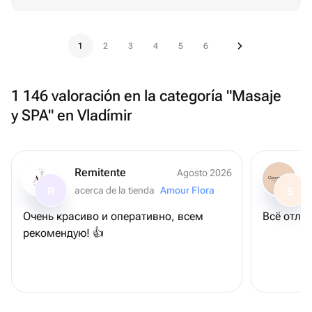
1
2
3
4
5
6
1 146 valoración en la categoría "Masaje
y SPA" en Vladímir
Remitente
Agosto 2026
acerca de la tienda
Amour Flora
R
S
Очень красиво и оперативно, всем
Всё отлич
рекомендую! 👍