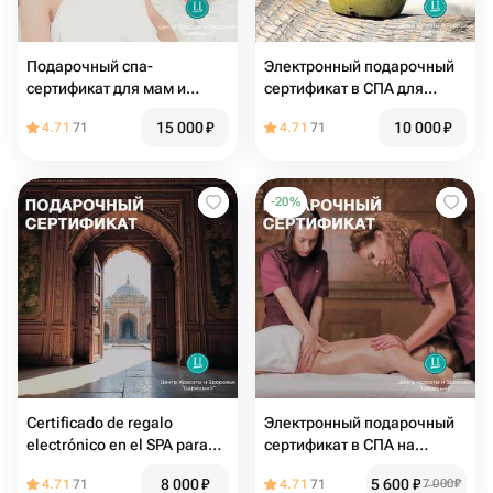
Подарочный спа-
Электронный подарочный
сертификат для мам и
сертификат в СПА для
дочек «Дочки-матери»
женщины Aloha
15 000
₽
10 000
₽
4.71
71
4.71
71
-
20
%
Certificado de regalo
Электронный подарочный
electrónico en el SPA para
сертификат в СПА на
mamá "edad Magnífica"
массаж в 4 руки для
8 000
₽
5 600
₽
4.71
71
4.71
71
7 000
₽
девушки или для мужчины