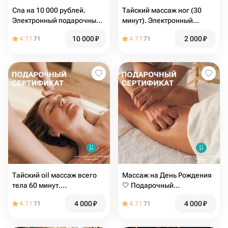
Спа на 10 000 рублей.
Тайский массаж ног (30
Электронный подарочный
минут). Электронный
сертификат в СПА
подарочный сертификат
10 000
₽
2 000
₽
4.71
71
4.71
71
Тайский oil массаж всего
Массаж на День Рождения
тела 60 минут.
🤍 Подарочный
Электронный подарочный
электронный сертификат в
4 000
₽
4 000
₽
4.71
71
4.71
71
сертификат
СПА