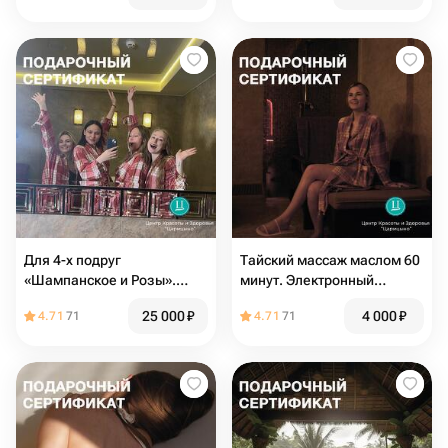
Для 4-х подруг
Тайский массаж маслом 60
«Шампанское и Розы».
минут. Электронный
Электронный подарочный
подарочный сертификат в
25 000
₽
4 000
₽
4.71
71
4.71
71
спа-сертификат
СПА