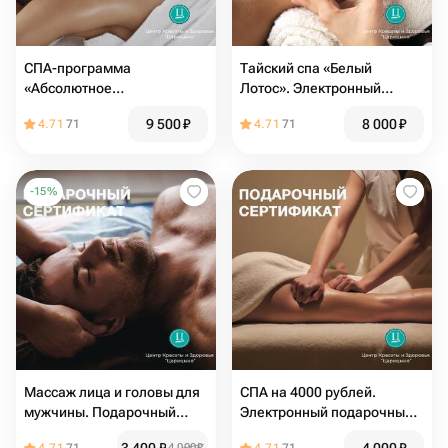
СПА-программа
Тайский спа «Белый
«Абсолютное
Лотос». Электронный
расслабление».
подарочный сертификат в
9 500
₽
8 000
₽
4.71
71
4.71
71
Электронный подарочный
спа
сертификат в спа
-
15
%
Массаж лица и головы для
СПА на 4000 рублей.
мужчины. Подарочный
Электронный подарочный
сертификат на массаж
сертификат в СПА
4 000
₽