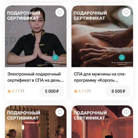
Электронный подарочный
СПА для мужчины на спа-
сертификат в СПА на день
программу «Король
рождения гавайский
Тайланда». Электронный
5 000
₽
8 500
₽
4.71
71
4.71
71
массаж «Ломи-Ломи»
подарочный спа-
сертификат