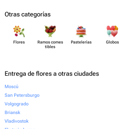
Otras categorías
Flores
Ramos comes​
Paste​lerías
Globos
tibles
Entrega de flores a otras ciudades
Moscú
San Petersburgo
Volgogrado
Briansk
Vladivostok