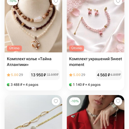
-
10
%
Último
Último
Комплект колье «Тайна
Комплект украшений Sweet
Атлантики»
moment
13 950
₽
4 560
₽
5.00
29
15 500
₽
5.00
29
4 800
₽
3 488
₽
× 4 pagos
1 140
₽
× 4 pagos
-
10
%