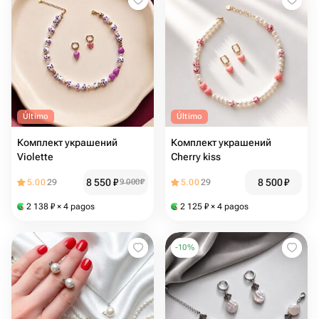
Último
Último
Комплект украшений
Комплект украшений
Violette
Cherry kiss
8 550
₽
8 500
₽
5.00
29
9 000
₽
5.00
29
2 138
₽
× 4 pagos
2 125
₽
× 4 pagos
-
10
%