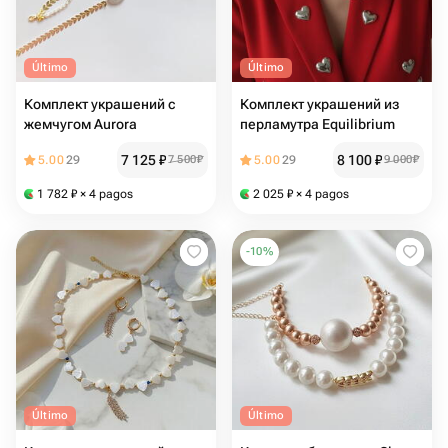
Último
Último
Комплект украшений с
Комплект украшений из
жемчугом Aurora
перламутра Equilibrium
7 125
₽
8 100
₽
5.00
29
7 500
₽
5.00
29
9 000
₽
1 782
₽
× 4 pagos
2 025
₽
× 4 pagos
-
10
%
Último
Último