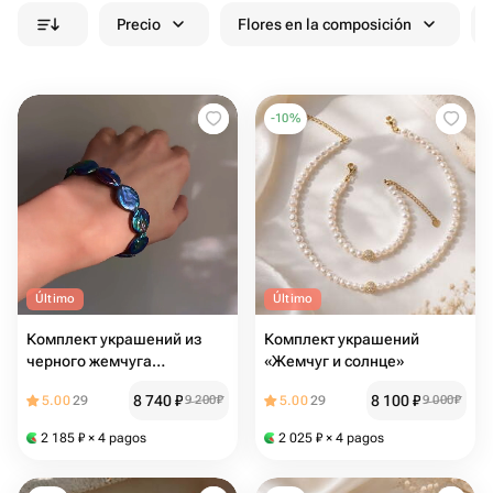
Precio
Flores en la composición
-
10
%
Último
Último
Комплект украшений из
Комплект украшений
черного жемчуга
«Жемчуг и солнце»
Monologue
8 740
₽
8 100
₽
5.00
29
9 200
₽
5.00
29
9 000
₽
2 185
₽
× 4 pagos
2 025
₽
× 4 pagos