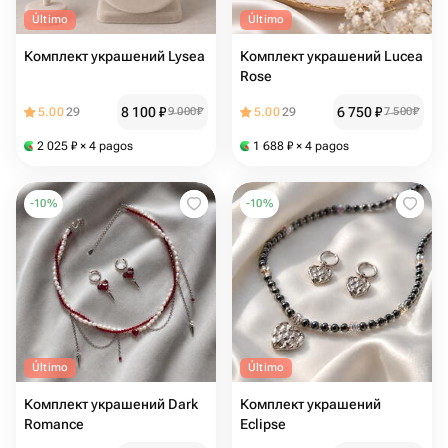
Último
Último
Комплект украшений Lysea
Комплект украшений Lucea
Rose
8 100
₽
6 750
₽
5.00
29
9 000
₽
5.00
29
7 500
₽
2 025
₽
× 4 pagos
1 688
₽
× 4 pagos
-
10
%
-
10
%
Último
Último
Комплект украшений Dark
Комплект украшений
Romance
Eclipse