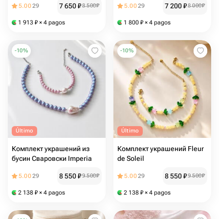
7 650
₽
7 200
₽
5.00
29
8 500
₽
5.00
29
8 000
₽
1 913
₽
× 4 pagos
1 800
₽
× 4 pagos
-
10
%
-
10
%
Último
Último
Комплект украшений из
Комплект украшений Fleur
бусин Сваровски Imperia
de Soleil
8 550
₽
8 550
₽
5.00
29
9 500
₽
5.00
29
9 500
₽
2 138
₽
× 4 pagos
2 138
₽
× 4 pagos