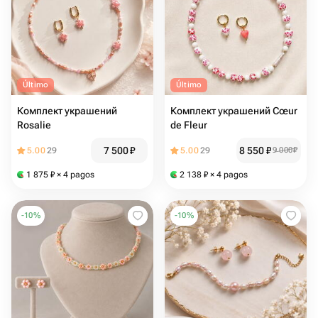
Último
Último
Комплект украшений
Комплект украшений Cœur
Rosalie
de Fleur
7 500
₽
8 550
₽
5.00
29
5.00
29
9 000
₽
1 875
₽
× 4 pagos
2 138
₽
× 4 pagos
-
10
%
-
10
%