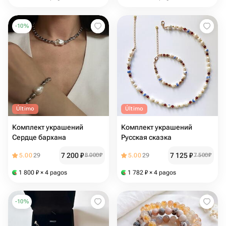
-
10
%
Último
Último
Комплект украшений
Комплект украшений
Сердце бархана
Русская сказка
7 200
₽
7 125
₽
5.00
29
8 000
₽
5.00
29
7 500
₽
1 800
₽
× 4 pagos
1 782
₽
× 4 pagos
-
10
%