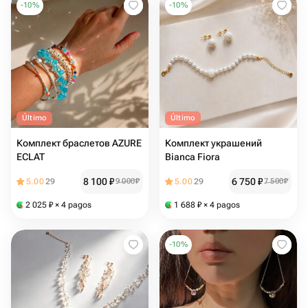
-
10
%
-
10
%
Último
Último
Комплект браслетов AZURE
Комплект украшений
ECLAT
Bianca Fiora
8 100
₽
6 750
₽
5.00
29
9 000
₽
5.00
29
7 500
₽
2 025
₽
× 4 pagos
1 688
₽
× 4 pagos
-
10
%