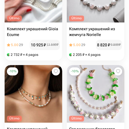
Último
Último
Комплект украшений Gioia
Комплект украшений из
Ecume
жемчуга Norielle
10 925
₽
8 820
₽
5.00
29
11 500
₽
5.00
29
9 800
₽
2 732
₽
× 4 pagos
2 205
₽
× 4 pagos
-
10
%
-
10
%
Último
Último