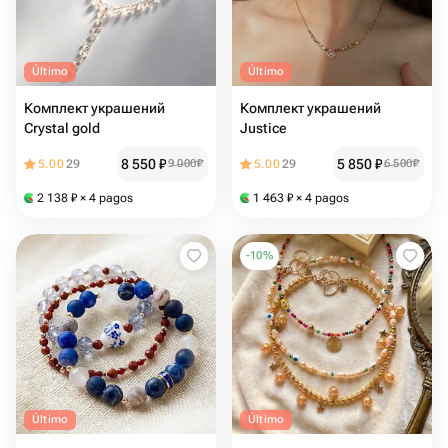
Último
Último
Комплект украшений
Комплект украшений
Crystal gold
Justice
8 550
₽
5 850
₽
5.00
29
9 000
₽
5.00
29
6 500
₽
2 138
₽
× 4 pagos
1 463
₽
× 4 pagos
-
10
%
Último
Último