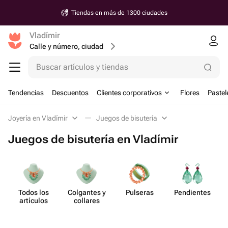
Tiendas en más de 1300 ciudades
Vladímir
Calle y número, ciudad
Buscar artículos y tiendas
Tendencias
Descuentos
Clientes corporativos
Flores
Pastel
Joyería en Vladímir
Juegos de bisutería
Juegos de bisutería en Vladímir
Todos los
Colgantes y
Pulseras
Pend​ientes
artículos
collares