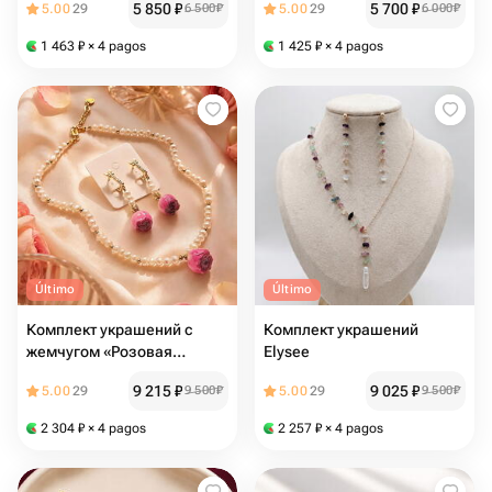
5 850
₽
5 700
₽
5.00
29
6 500
₽
5.00
29
6 000
₽
1 463
₽
× 4 pagos
1 425
₽
× 4 pagos
Último
Último
Комплект украшений с
Комплект украшений
жемчугом «Розовая
Elysee
элегия»
9 215
₽
9 025
₽
5.00
29
9 500
₽
5.00
29
9 500
₽
2 304
₽
× 4 pagos
2 257
₽
× 4 pagos