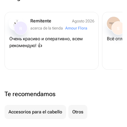
Remitente
Agosto 2026
acerca de la tienda
Amour Flora
R
S
Очень красиво и оперативно, всем
Всё отлич
рекомендую! 👍
Te recomendamos
Accesorios para el cabello
Otros