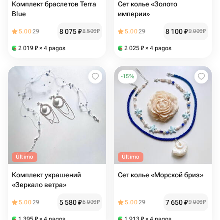
Комплект браслетов Terra
Сет колье «Золото
Blue
империи»
8 075
₽
8 100
₽
5.00
29
8 500
₽
5.00
29
9 000
₽
2 019
₽
× 4 pagos
2 025
₽
× 4 pagos
-
15
%
Último
Último
Комплект украшений
Сет колье «Морской бриз»
«Зеркало ветра»
5 580
₽
7 650
₽
5.00
29
6 000
₽
5.00
29
9 000
₽
1 395
₽
× 4 pagos
1 913
₽
× 4 pagos