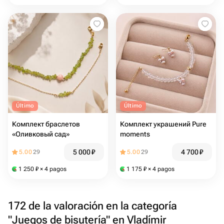
Último
Último
Комплект браслетов
Комплект украшений Pure
«Оливковый сад»
moments
5 000
₽
4 700
₽
5.00
29
5.00
29
1 250
₽
× 4 pagos
1 175
₽
× 4 pagos
172 de la valoración en la categoría
"Juegos de bisutería" en Vladímir