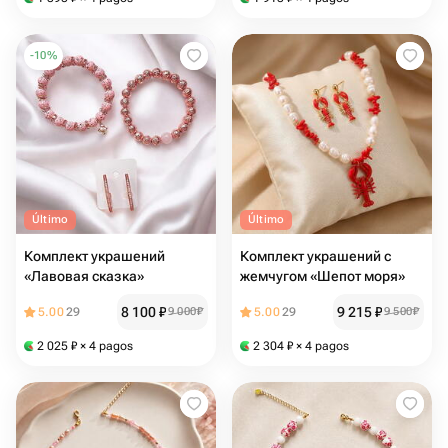
-
10
%
Último
Último
Комплект украшений
Комплект украшений с
«Лавовая сказка»
жемчугом «Шепот моря»
8 100
₽
9 215
₽
5.00
29
9 000
₽
5.00
29
9 500
₽
2 025
₽
× 4 pagos
2 304
₽
× 4 pagos