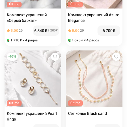
Último
Último
Комплект украшений
Комплект украшений Azure
«Серый бархат»
Elegance
6 840
₽
6 700
₽
5.00
29
7 200
₽
5.00
29
1 710
₽
× 4 pagos
1 675
₽
× 4 pagos
-
10
%
Último
Último
Комплект украшений Pearl
Сет колье Blush sand
rings