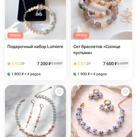
Último
Último
Подарочный набор Lumiere
Сет браслетов «Солнце
пустыни»
7 200
₽
7 600
₽
5.00
29
8 000
₽
5.00
29
8 000
₽
1 800
₽
× 4 pagos
1 900
₽
× 4 pagos