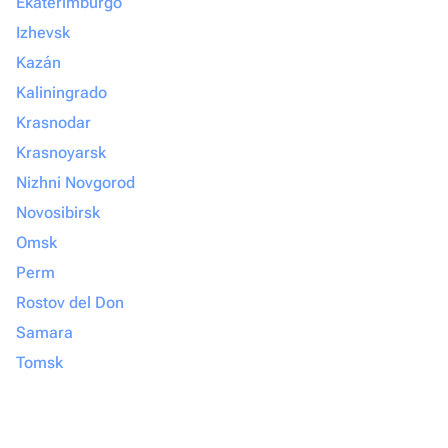
Ekaterimburgo
Izhevsk
Kazán
Kaliningrado
Krasnodar
Krasnoyarsk
Nizhni Novgorod
Novosibirsk
Omsk
Perm
Rostov del Don
Samara
Tomsk