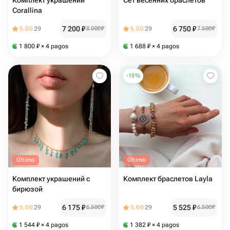
Комплект украшений
Сет весенних браслетов
Corallina
7 200
₽
6 750
₽
5.00
29
8 000
₽
5.00
29
7 500
₽
1 800
₽
× 4 pagos
1 688
₽
× 4 pagos
-
15
%
Último
Último
Комплект украшений с
Комплект браслетов Layla
бирюзой
6 175
₽
5 525
₽
5.00
29
6 500
₽
5.00
29
6 500
₽
1 544
₽
× 4 pagos
1 382
₽
× 4 pagos