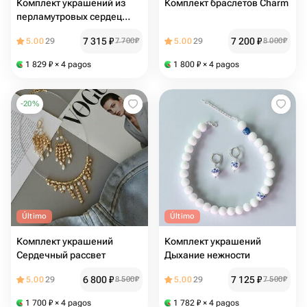
Комплект украшений из
Комплект браслетов Charm
перламутровых сердец
«Славянка»
7 315
₽
7 200
₽
5.00
29
7 700
₽
5.00
29
8 000
₽
1 829
₽
× 4 pagos
1 800
₽
× 4 pagos
-
20
%
Último
Último
Комплект украшений
Комплект украшений
Сердечный рассвет
Дыхание нежности
6 800
₽
7 125
₽
5.00
29
8 500
₽
5.00
29
7 500
₽
1 700
₽
× 4 pagos
1 782
₽
× 4 pagos