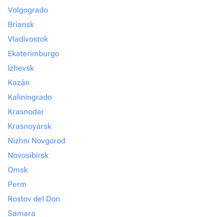
Volgogrado
Briansk
Vladivostok
Ekaterimburgo
Izhevsk
Kazán
Kaliningrado
Krasnodar
Krasnoyarsk
Nizhni Novgorod
Novosibirsk
Omsk
Perm
Rostov del Don
Samara