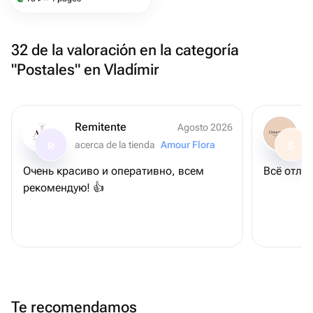
32 de la valoración en la categoría
"Postales" en Vladímir
Remitente
Agosto 2026
acerca de la tienda
Amour Flora
R
S
Очень красиво и оперативно, всем
Всё отлич
рекомендую! 👍
Te recomendamos