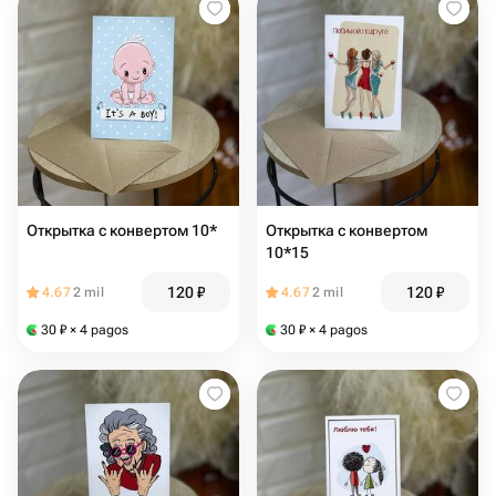
Открытка с конвертом 10*
Открытка с конвертом
10*15
120
₽
120
₽
4.67
2 mil
4.67
2 mil
30
₽
× 4 pagos
30
₽
× 4 pagos