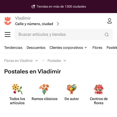
Tiendas en más de 1300 ciudades
Vladímir
Calle y número, ciudad
Buscar artículos y tiendas
Tendencias
Descuentos
Clientes corporativos
Flores
Pastel
Flores en Vladímir
Postales
Postales en Vladímir
Todos los
Ramos clásicos
De autor
Centros de
artículos
flores