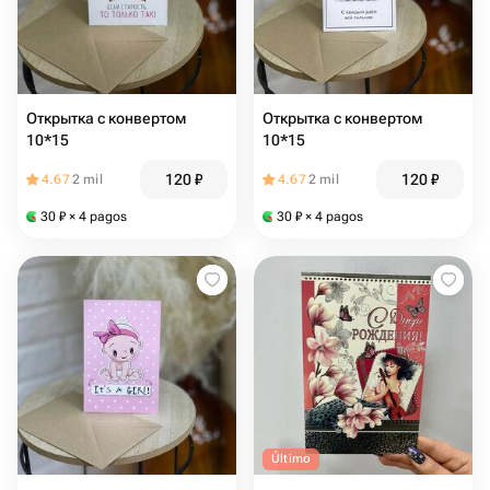
Открытка с конвертом
Открытка с конвертом
10*15
10*15
120
₽
120
₽
4.67
2 mil
4.67
2 mil
30
₽
× 4 pagos
30
₽
× 4 pagos
Último