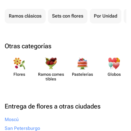
Ramos clásicos
Sets con flores
Por Unidad
F
Otras categorías
Flores
Ramos comes​
Paste​lerías
Globos
tibles
Entrega de flores a otras ciudades
Moscú
San Petersburgo