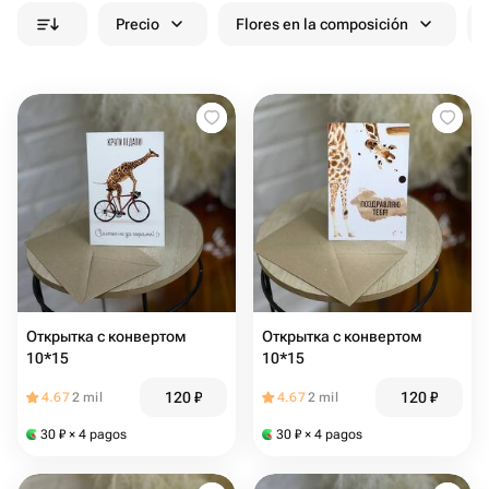
Precio
Flores en la composición
Открытка с конвертом
Открытка с конвертом
10*15
10*15
120
₽
120
₽
4.67
2 mil
4.67
2 mil
30
₽
× 4 pagos
30
₽
× 4 pagos