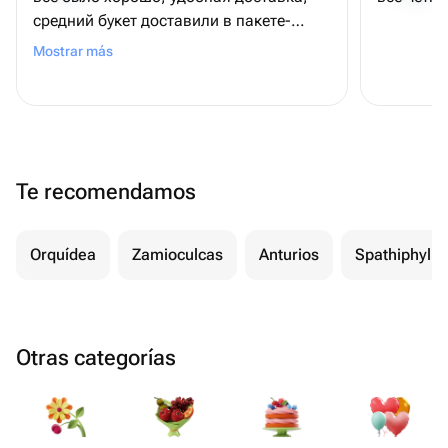
средний букет доставили в пакете-
переноске, отличный вариант для
Mostrar más
дальнейшей транспортировке и для
подарка!
Te recomendamos
Orquídea
Zamioculcas
Anturios
Spathiphyll
Otras categorías