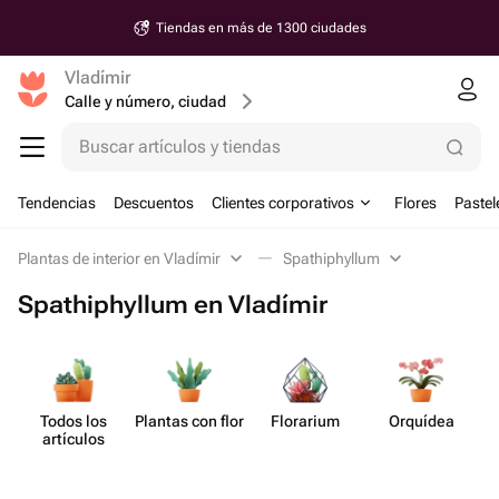
Tiendas en más de 1300 ciudades
Vladímir
Calle y número, ciudad
Buscar artículos y tiendas
Tendencias
Descuentos
Clientes corporativos
Flores
Pastel
Plantas de interior en Vladímir
Spathiphyllum
Spathiphyllum en Vladímir
Todos los
Plantas con flor
Florarium
Orquídea
S
artículos