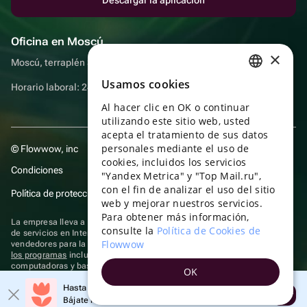
Oficina en Moscú
×
Moscú, terraplén Sadovnicheskaya, 9, sala 2/3
Usamos cookies
RUSSIAN
Horario laboral: 24 horas
Al hacer clic en OK o continuar
ENGLISH
utilizando este sitio web, usted
UKRAINIAN
acepta el tratamiento de sus datos
personales mediante el uso de
© Flowwow, inc
PORTUGUESE
cookies, incluidos los servicios
Condiciones
"Yandex Metrica" y "Top Mail.ru",
SPANISH
con el fin de analizar el uso del sitio
Política de protección y privacidad de datos
web y mejorar nuestros servicios.
HUNGARIAN
Para obtener más información,
La empresa lleva a cabo su actividad en el ámbito de las TI: prestación
ITALIAN
consulte la
Política de Cookies de
de servicios en Internet para la publicación de ofertas (anuncios) de
Flowwow
vendedores para la venta de artículos. Acceder a la
información sobre
FRENCH
los programas
incluidos en el registro de programas rusos para
computadoras y bases de datos.
OK
TURKISH
Se aplican
tecnologías de recomendación
Hasta un 10% de descuento en el primer pedido
Abrir
GERMAN
Bájate la aplicación y obtén tu código