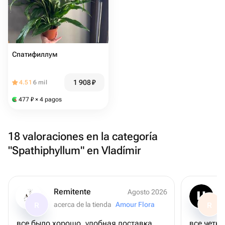
Спатифиллум
1 908
₽
4.51
6 mil
477
₽
× 4 pagos
18 valoraciones en la categoría
"Spathiphyllum" en Vladímir
Remitente
Agosto 2026
acerca de la tienda
Amour Flora
R
R
все было хорошо, удобная доставка,
все четко