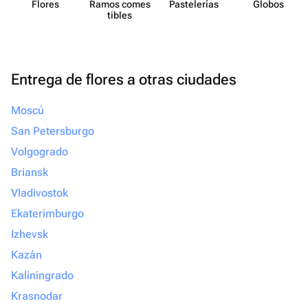
Flores
Ramos comes​
Paste​lerías
Globos
tibles
Entrega de flores a otras ciudades
Moscú
San Petersburgo
Volgogrado
Briansk
Vladivostok
Ekaterimburgo
Izhevsk
Kazán
Kaliningrado
Krasnodar