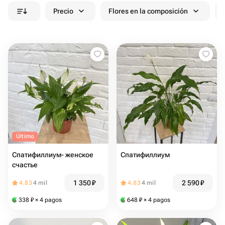
Precio
Flores en la composición
Último
Спатифиллиум- женское
Спатифиллиум
счастье
1 350
₽
2 590
₽
4.83
4 mil
4.83
4 mil
338
₽
× 4 pagos
648
₽
× 4 pagos