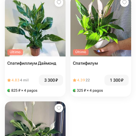
Último
Último
Спатифиллиум Даймонд
Спатифилум
3 300
₽
1 300
₽
4.83
4 mil
4.39
22
825
₽
× 4 pagos
325
₽
× 4 pagos