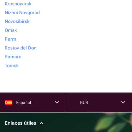
Krasnoyarsk
Nizhni Novgorod
Novosibirsk
Omsk
Perm
Rostov del Don
Samara
Tomsk
Español
RUB
Enlaces útiles