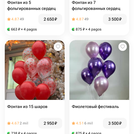
Фонтан из 5
Фонтан из 7
фольгированных сердец
фольгированных сердец
2 650
₽
3 500
₽
4.87
49
4.87
49
663
₽
× 4 pagos
875
₽
× 4 pagos
Фонтан из 15 шаров
Фиолетовый фестиваль
2 950
₽
3 500
₽
4.67
2 mil
4.51
6 mil
738
₽
× 4 pagos
875
₽
× 4 pagos