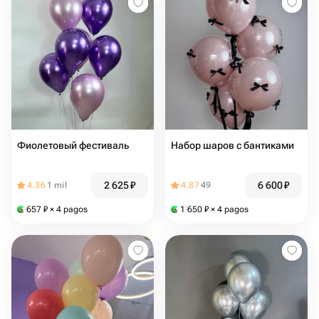
Фиолетовый фестиваль
Набор шаров с бантиками
2 625
₽
6 600
₽
4.36
1 mil
4.87
49
657
₽
× 4 pagos
1 650
₽
× 4 pagos