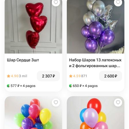
Шар Сердце 3шт
Набор Шаров 13 латексных
и 2 фольгированных шаров
Металлика
2 307
₽
2 600
₽
4.90
3 mil
4.59
871
577
₽
× 4 pagos
650
₽
× 4 pagos