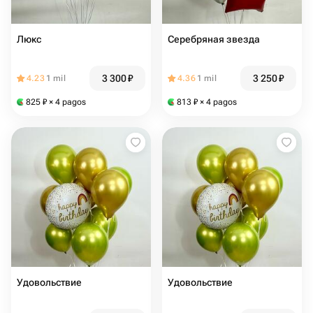
Люкс
Серебряная звезда
3 300
₽
3 250
₽
4.23
1 mil
4.36
1 mil
825
₽
× 4 pagos
813
₽
× 4 pagos
Удовольствие
Удовольствие