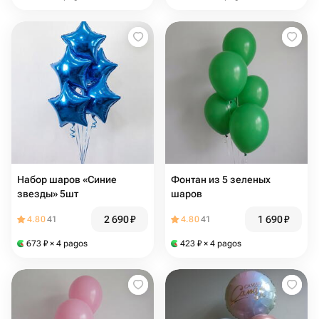
Набор шаров «Синие
Фонтан из 5 зеленых
звезды» 5шт
шаров
2 690
₽
1 690
₽
4.80
41
4.80
41
673
₽
× 4 pagos
423
₽
× 4 pagos