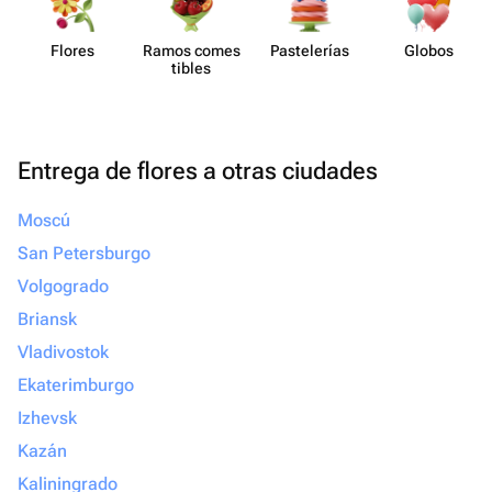
Flores
Ramos comes​
Paste​lerías
Globos
tibles
Entrega de flores a otras ciudades
Moscú
San Petersburgo
Volgogrado
Briansk
Vladivostok
Ekaterimburgo
Izhevsk
Kazán
Kaliningrado