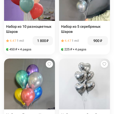
Набор из 10 разноцветных
Набор из 5 серебряных
Шаров
Шаров
1 800
₽
900
₽
4.47
1 mil
4.47
1 mil
450
₽
× 4 pagos
225
₽
× 4 pagos