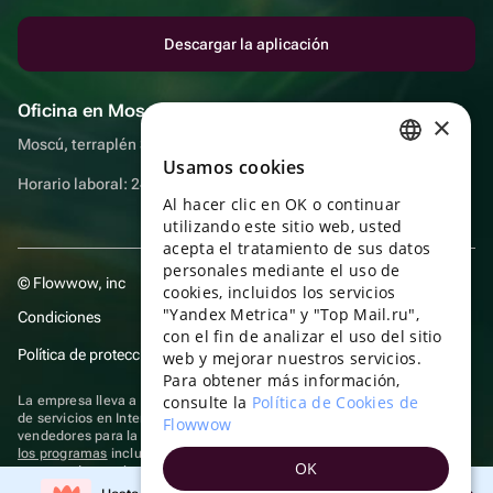
Descargar la aplicación
Oficina en Moscú
×
Moscú, terraplén Sadovnicheskaya, 9, sala 2/3
Usamos cookies
RUSSIAN
Horario laboral: 24 horas
Al hacer clic en OK o continuar
ENGLISH
utilizando este sitio web, usted
UKRAINIAN
acepta el tratamiento de sus datos
personales mediante el uso de
© Flowwow, inc
PORTUGUESE
cookies, incluidos los servicios
"Yandex Metrica" y "Top Mail.ru",
Condiciones
SPANISH
con el fin de analizar el uso del sitio
Política de protección y privacidad de datos
web y mejorar nuestros servicios.
HUNGARIAN
Para obtener más información,
ITALIAN
consulte la
Política de Cookies de
La empresa lleva a cabo su actividad en el ámbito de las TI: prestación
de servicios en Internet para la publicación de ofertas (anuncios) de
Flowwow
FRENCH
vendedores para la venta de artículos. Acceder a la
información sobre
los programas
incluidos en el registro de programas rusos para
OK
TURKISH
computadoras y bases de datos.