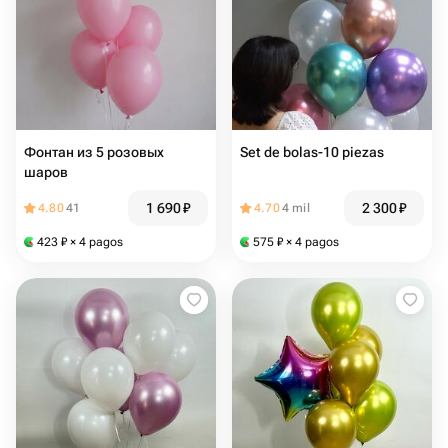
Фонтан из 5 розовых
Set de bolas-10 piezas
шаров
1 690
₽
2 300
₽
4.80
41
4.70
4 mil
423
₽
× 4 pagos
575
₽
× 4 pagos