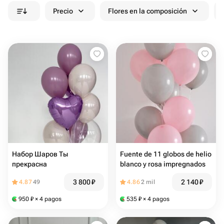
Precio
Flores en la composición
Набор Шаров Ты
Fuente de 11 globos de helio
прекрасна
blanco y rosa impregnados
3 800
₽
2 140
₽
4.87
49
4.86
2 mil
950
₽
× 4 pagos
535
₽
× 4 pagos