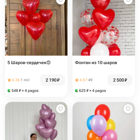
5 Шаров-сердечек😍
Фонтан из 10 шаров
2 190
₽
2 500
₽
4.36
1 mil
4.87
49
548
₽
× 4 pagos
625
₽
× 4 pagos