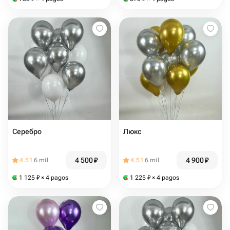
Серебро
Люкс
4 500
₽
4 900
₽
4.51
6 mil
4.51
6 mil
1 125
₽
× 4 pagos
1 225
₽
× 4 pagos