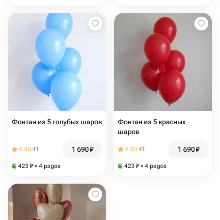
Фонтан из 5 голубых шаров
Фонтан из 5 красных
шаров
1 690
₽
1 690
₽
4.80
41
4.80
41
423
₽
× 4 pagos
423
₽
× 4 pagos