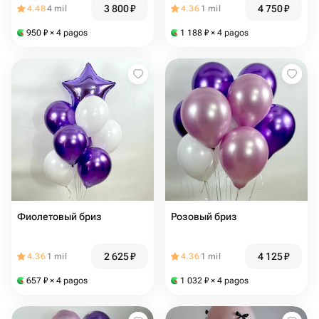
3 800
₽
4 750
₽
4.48
4 mil
4.36
1 mil
950
₽
× 4 pagos
1 188
₽
× 4 pagos
Фиолетовый бриз
Розовый бриз
2 625
₽
4 125
₽
4.36
1 mil
4.36
1 mil
657
₽
× 4 pagos
1 032
₽
× 4 pagos