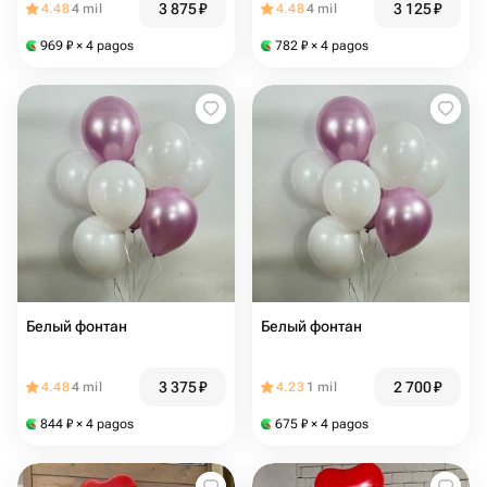
3 875
₽
3 125
₽
4.48
4 mil
4.48
4 mil
969
₽
× 4 pagos
782
₽
× 4 pagos
Белый фонтан
Белый фонтан
3 375
₽
2 700
₽
4.48
4 mil
4.23
1 mil
844
₽
× 4 pagos
675
₽
× 4 pagos