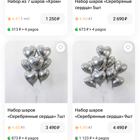
Набор из 7 шаров «Хром»
Набор шаров «Серебряные
сердца» 5шт
1 250
₽
2 690
₽
4.47
1 mil
4.80
41
313
₽
× 4 pagos
673
₽
× 4 pagos
Набор шаров
Набор шаров
«Серебрянные сердца» 7шт
«Серебрянные сердца» 9шт
3 490
₽
4 490
₽
4.80
41
4.80
41
873
₽
× 4 pagos
1 123
₽
× 4 pagos