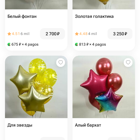
Белый фонтан
Золотая голактика
2 700
₽
3 250
₽
4.51
6 mil
4.48
4 mil
675
₽
× 4 pagos
813
₽
× 4 pagos
Для звезды
Алый бархат