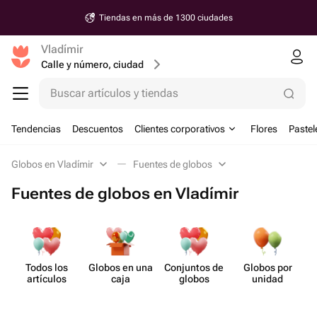
Tiendas en más de 1300 ciudades
Vladímir
Calle y número, ciudad
Buscar artículos y tiendas
Tendencias
Descuentos
Clientes corporativos
Flores
Pastel
Globos en Vladímir
Fuentes de globos
Fuentes de globos en Vladímir
Todos los
Globos en una
Conjuntos de
Globos por
artículos
caja
globos
unidad