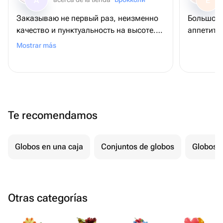
A
E
Заказываю не первый раз, неизменно
Большое 
качество и пунктуальность на высоте.
аппетитн
Спасибо!
Mostrar más
Te recomendamos
Globos en una caja
Conjuntos de globos
Globos p
Otras categorías