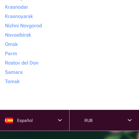
Krasnodar
Krasnoyarsk
Nizhni Novgorod
Novosibirsk
Omsk
Perm
Rostov del Don
Samara
Tomsk
Español
RUB