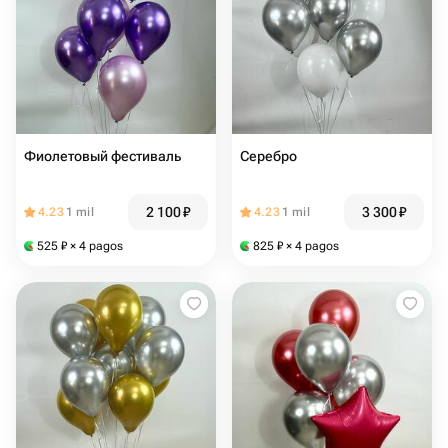
Фиолетовый фестиваль
Серебро
2 100
₽
3 300
₽
4.23
1 mil
4.23
1 mil
525
₽
× 4 pagos
825
₽
× 4 pagos