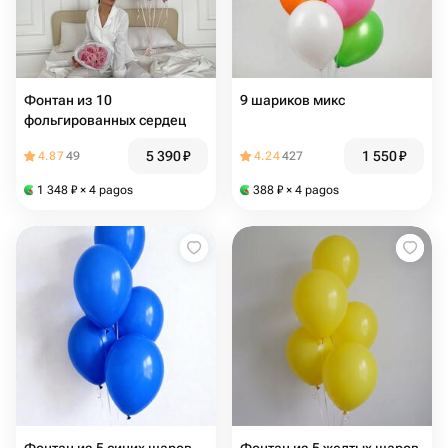
Фонтан из 10
9 шариков микс
фольгированных сердец
5 390
₽
1 550
₽
4.87
49
4.24
427
1 348
₽
× 4 pagos
388
₽
× 4 pagos