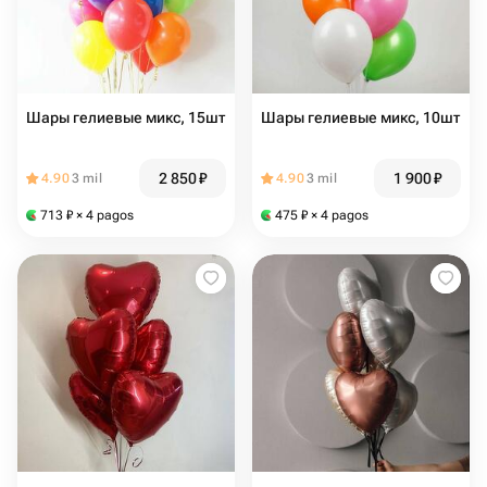
Шары гелиевые микс, 15шт
Шары гелиевые микс, 10шт
2 850
₽
1 900
₽
4.90
3 mil
4.90
3 mil
713
₽
× 4 pagos
475
₽
× 4 pagos