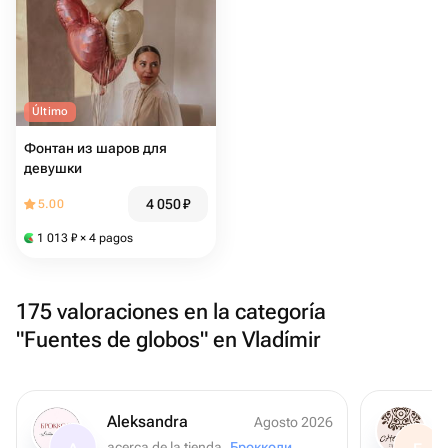
Último
Фонтан из шаров для
девушки
4 050
₽
5.00
1 013
₽
× 4 pagos
175 valoraciones en la categoría
"Fuentes de globos" en Vladímir
Aleksandra
Agosto 2026
acerca de la tienda
Брокколи