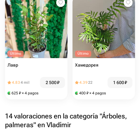
Último
Último
Лавр
Хамедорея
2 500
₽
1 600
₽
4.83
4 mil
4.39
22
625
₽
× 4 pagos
400
₽
× 4 pagos
14 valoraciones en la categoría "Árboles,
palmeras" en Vladímir