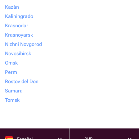
Kazán
Kaliningrado
Krasnodar
Krasnoyarsk
Nizhni Novgorod
Novosibirsk
Omsk
Perm
Rostov del Don
Samara
Tomsk
Español
RUB