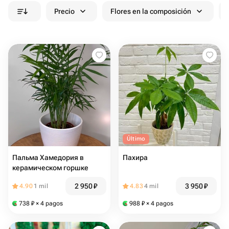
Precio
Flores en la composición
Último
Пальма Хамедория в
Пахира
керамическом горшке
2 950
₽
3 950
₽
4.90
1 mil
4.83
4 mil
738
₽
× 4 pagos
988
₽
× 4 pagos