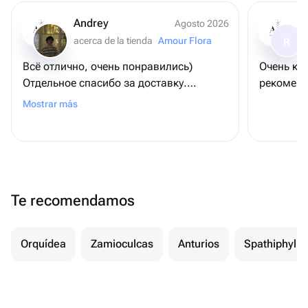
Andrey
Agosto 2026
acerca de la tienda
Amour Flora
R
Всё отлично, очень понравились)
Очень кр
Отдельное спасибо за доставку.
рекоменд
Договаривались на конкретное время,
Mostrar más
всё пришло вовремя.
Te recomendamos
Orquídea
Zamioculcas
Anturios
Spathiphyll