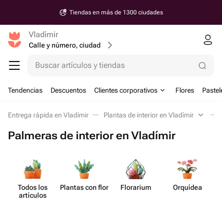
Tiendas en más de 1300 ciudades
Vladímir
Calle y número, ciudad
Buscar artículos y tiendas
Tendencias
Descuentos
Clientes corporativos
Flores
Pastel
Entrega rápida en Vladímir
Plantas de interior en Vladímir
Palmeras de interior en Vladímir
Todos los
Plantas con flor
Florarium
Orquídea
artículos