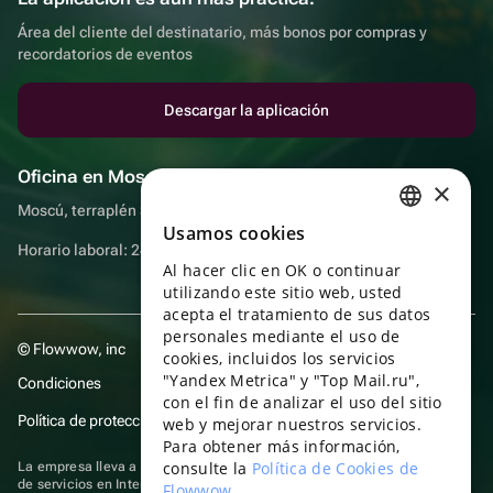
Área del cliente del destinatario, más bonos por compras y
recordatorios de eventos
Descargar la aplicación
Oficina en Moscú
×
Moscú, terraplén Sadovnicheskaya, 9, sala 2/3
Usamos cookies
RUSSIAN
Horario laboral: 24 horas
Al hacer clic en OK o continuar
ENGLISH
utilizando este sitio web, usted
UKRAINIAN
acepta el tratamiento de sus datos
personales mediante el uso de
© Flowwow, inc
PORTUGUESE
cookies, incluidos los servicios
"Yandex Metrica" y "Top Mail.ru",
Condiciones
SPANISH
con el fin de analizar el uso del sitio
Política de protección y privacidad de datos
web y mejorar nuestros servicios.
HUNGARIAN
Para obtener más información,
ITALIAN
consulte la
Política de Cookies de
La empresa lleva a cabo su actividad en el ámbito de las TI: prestación
de servicios en Internet para la publicación de ofertas (anuncios) de
Flowwow