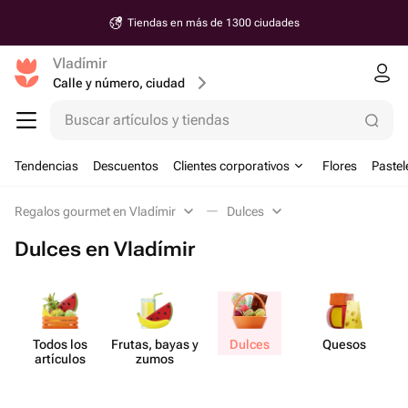
Tiendas en más de 1300 ciudades
Vladímir
Calle y número, ciudad
Buscar artículos y tiendas
Tendencias
Descuentos
Clientes corporativos
Flores
Pastel
Regalos gourmet en Vladímir
Dulces
Dulces en Vladímir
Todos los
Frutas, bayas y
Dulces
Quesos
artículos
zumos