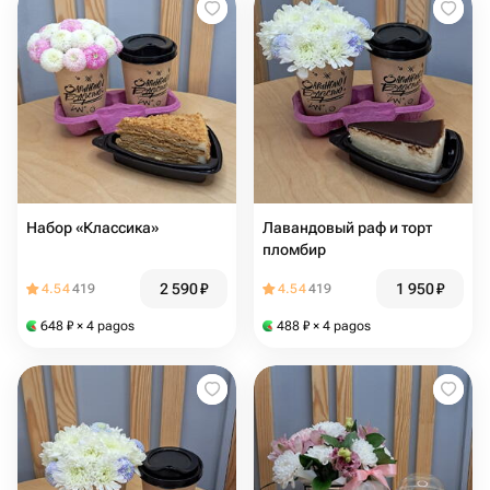
Набор «Классика»
Лавандовый раф и торт
пломбир
2 590
₽
1 950
₽
4.54
419
4.54
419
648
₽
× 4 pagos
488
₽
× 4 pagos