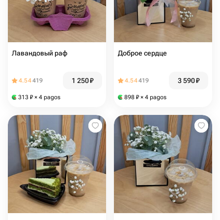
Лавандовый раф
Доброе сердце
1 250
₽
3 590
₽
4.54
419
4.54
419
313
₽
× 4 pagos
898
₽
× 4 pagos