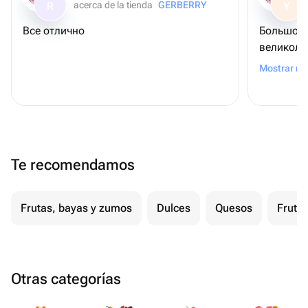
acerca de la tienda
GERBERRY
R
Y
Все отлично
Большое 
великоле
осталась
Mostrar m
Te recomendamos
Frutas, bayas y zumos
Dulces
Quesos
Fruta
Otras categorías