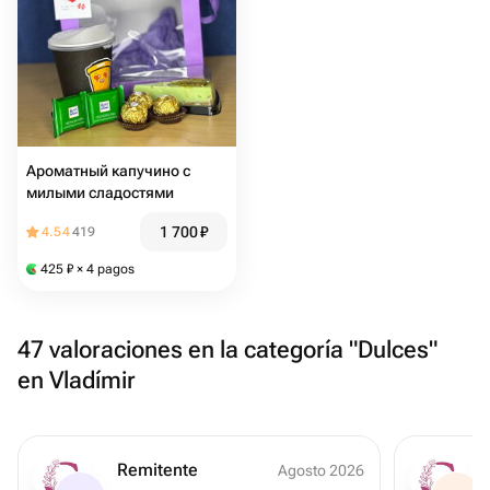
Ароматный капучино с
милыми сладостями
1 700
₽
4.54
419
425
₽
× 4 pagos
47 valoraciones en la categoría "Dulces"
en Vladímir
Remitente
Agosto 2026