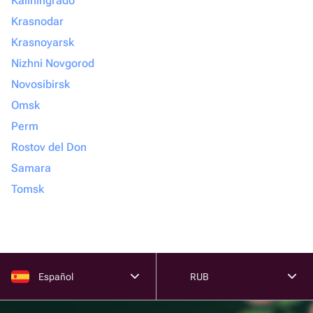
Kaliningrado
Krasnodar
Krasnoyarsk
Nizhni Novgorod
Novosibirsk
Omsk
Perm
Rostov del Don
Samara
Tomsk
Español
RUB