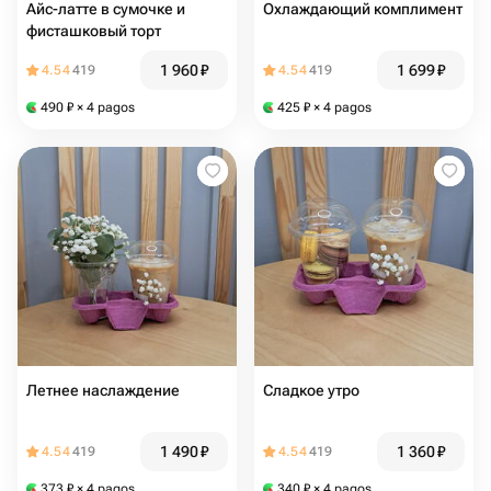
Айс-латте в сумочке и
Охлаждающий комплимент
фисташковый торт
1 960
₽
1 699
₽
4.54
419
4.54
419
490
₽
× 4 pagos
425
₽
× 4 pagos
Летнее наслаждение
Сладкое утро
1 490
₽
1 360
₽
4.54
419
4.54
419
373
₽
× 4 pagos
340
₽
× 4 pagos