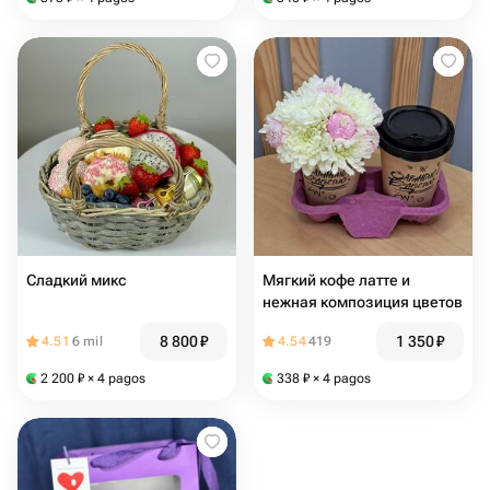
Сладкий микс
Мягкий кофе латте и
нежная композиция цветов
8 800
₽
1 350
₽
4.51
6 mil
4.54
419
2 200
₽
× 4 pagos
338
₽
× 4 pagos