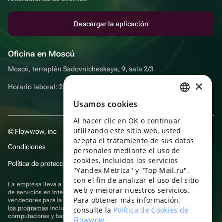
Descargar la aplicación
Oficina en Moscú
Moscú, terraplén Sadovnicheskaya, 9, sala 2/3
×
Horario laboral: 24 horas
Usamos cookies
RUSSIAN
Al hacer clic en OK o continuar
ENGLISH
utilizando este sitio web, usted
© Flowwow, inc
UKRAINIAN
acepta el tratamiento de sus datos
Condiciones
personales mediante el uso de
PORTUGUESE
cookies, incluidos los servicios
Política de protección y privacidad de datos
"Yandex Metrica" y "Top Mail.ru",
SPANISH
con el fin de analizar el uso del sitio
La empresa lleva a cabo su actividad en el ámbito de las TI: prestación
web y mejorar nuestros servicios.
HUNGARIAN
de servicios en Internet para la publicación de ofertas (anuncios) de
Para obtener más información,
vendedores para la venta de artículos. Acceder a la
información sobre
ITALIAN
los programas
incluidos en el registro de programas rusos para
consulte la
Política de Cookies de
computadoras y bases de datos.
Flowwow