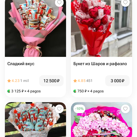
Сладкий вкус
Букет из Шаров и рафаэло
12 500
₽
3 000
₽
4.23
1 mil
4.85
451
3 125
₽
× 4 pagos
750
₽
× 4 pagos
-
10
%