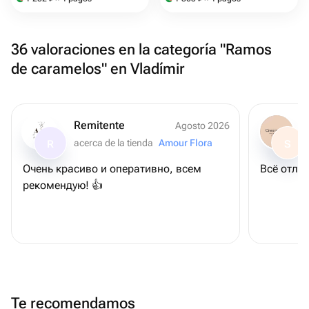
36 valoraciones en la categoría "Ramos
de caramelos" en Vladímir
Remitente
Agosto 2026
acerca de la tienda
Amour Flora
R
S
Очень красиво и оперативно, всем
Всё отлич
рекомендую! 👍
Te recomendamos