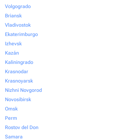
Volgogrado
Briansk
Vladivostok
Ekaterimburgo
Izhevsk
Kazán
Kaliningrado
Krasnodar
Krasnoyarsk
Nizhni Novgorod
Novosibirsk
Omsk
Perm
Rostov del Don
Samara