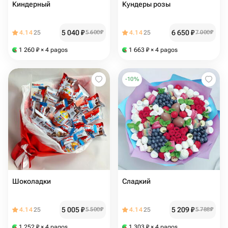
Киндерный
Кундеры розы
5 040
₽
6 650
₽
4.14
25
5 600
₽
4.14
25
7 000
₽
1 260
₽
× 4 pagos
1 663
₽
× 4 pagos
-
10
%
Шоколадки
Сладкий
5 005
₽
5 209
₽
4.14
25
5 500
₽
4.14
25
5 788
₽
1 252
₽
× 4 pagos
1 303
₽
× 4 pagos