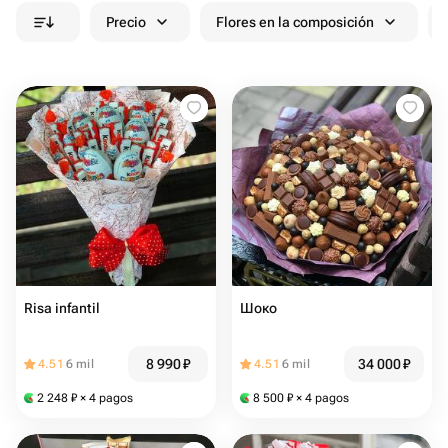
Precio
Flores en la composición
Risa infantil
Шоко
8 990
₽
34 000
₽
4.51
6 mil
4.51
6 mil
2 248
₽
× 4 pagos
8 500
₽
× 4 pagos