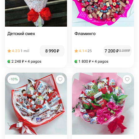
Детский смех
Фламинго
8 990
₽
7 200
₽
4.23
1 mil
4.14
25
8 000
₽
2 248
₽
× 4 pagos
1 800
₽
× 4 pagos
-
10
%