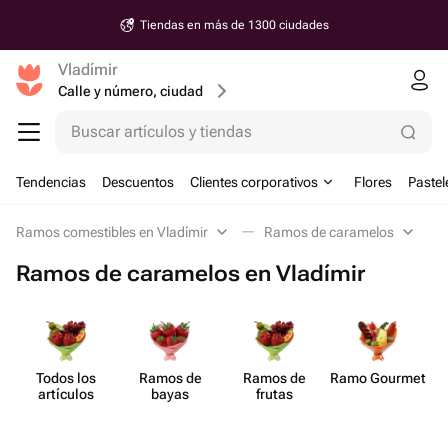
Tiendas en más de 1300 ciudades
Vladímir
Calle y número, ciudad
Buscar artículos y tiendas
Tendencias
Descuentos
Clientes corporativos
Flores
Pastel
Ramos comestibles en Vladímir
Ramos de caramelos
Ramos de caramelos en Vladímir
Todos los
Ramos de
Ramos de
Ramo Gourmet
artículos
bayas
frutas