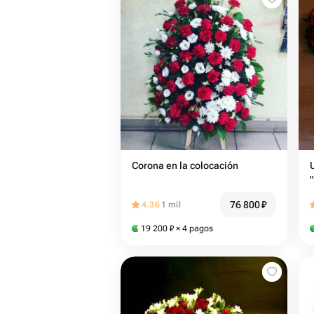
Corona en la colocación
76 800
₽
4.36
1 mil
19 200
₽
× 4 pagos