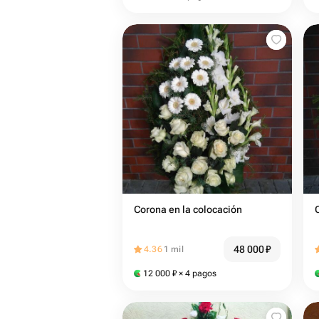
Corona en la colocación
48 000
₽
4.36
1 mil
12 000
₽
× 4 pagos