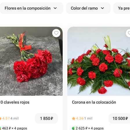
Flores en la composición
Color del ramo
Ya pr
10 claveles rojos
Corona en la colocación
1 850
₽
10 500
₽
4.57
4 mil
4.36
1 mil
463
₽
× 4 pagos
2 625
₽
× 4 pagos