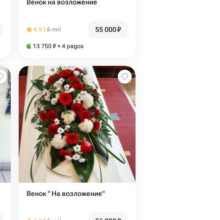
Венок на возложение
55 000
₽
4.51
6 mil
13 750
₽
× 4 pagos
Венок " На возложение"