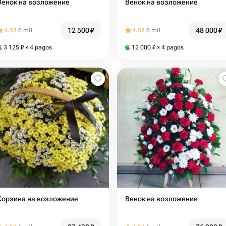
Венок на возложение
Венок на возложение
12 500
₽
48 000
₽
4.51
6 mil
4.51
6 mil
3 125
₽
× 4 pagos
12 000
₽
× 4 pagos
Корзина на возложение
Венок на возложение