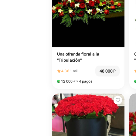
Una ofrenda floral a la
"Tribulación"
48 000
₽
4.36
1 mil
12 000
₽
× 4 pagos