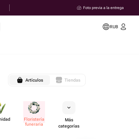
Foto previa a la entrega
RUB
Artículos
Tiendas
nidad
Flori​stería
Más
funeraria
categorías