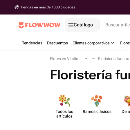
Tiendas en más de 1300 ciudades
Catálogo
Buscar artíc
Tendencias
Descuentos
Clientes corporativos
Flore
Flores en Vladímir
Floristería funerar
Floristería f
Todos los
Ramos clásicos
De a
artículos