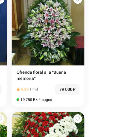
Ofrenda floral a la "Buena
memoria"
79 000
₽
4.36
1 mil
19 750
₽
× 4 pagos