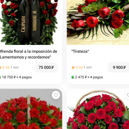
Ofrenda floral a la imposición de
"Tristeza"
"Lamentamos y recordamos"
75 000
₽
9 900
₽
4.36
1 mil
4.36
1 mil
18 750
₽
× 4 pagos
2 475
₽
× 4 pagos