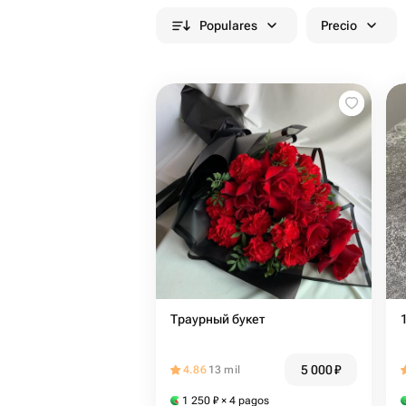
Populares
Precio
Траурный букет
5 000
₽
4.86
13 mil
1 250
₽
× 4 pagos