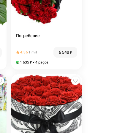
Погребение
6 540
₽
4.36
1 mil
1 635
₽
× 4 pagos