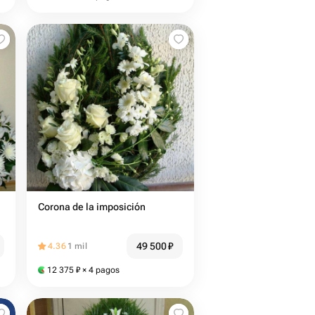
Corona de la imposición
49 500
₽
4.36
1 mil
12 375
₽
× 4 pagos