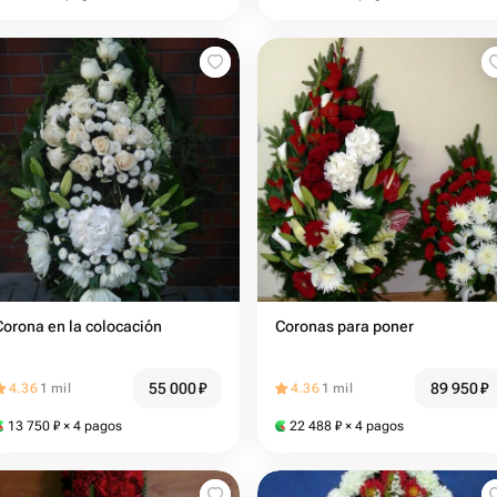
Corona en la colocación
Coronas para poner
55 000
₽
89 950
₽
4.36
1 mil
4.36
1 mil
13 750
₽
× 4 pagos
22 488
₽
× 4 pagos