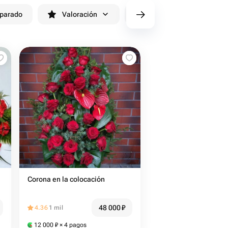
eparado
Valoración
cv/filters/name_fast_delivery
Corona en la colocación
48 000
₽
4.36
1 mil
12 000
₽
× 4 pagos