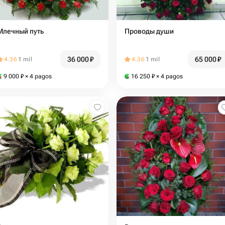
Млечный путь
Проводы души
36 000
₽
65 000
₽
4.36
1 mil
4.36
1 mil
9 000
₽
× 4 pagos
16 250
₽
× 4 pagos