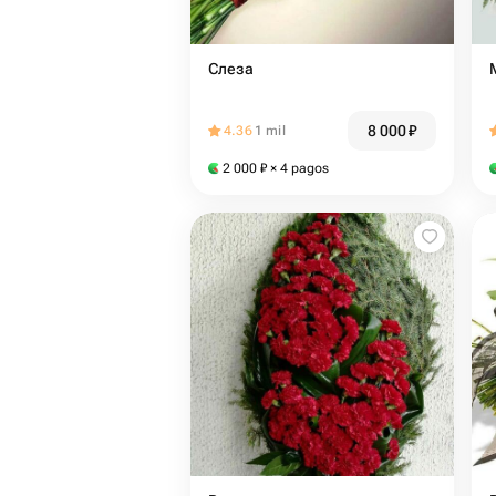
Слеза
8 000
₽
4.36
1 mil
2 000
₽
× 4 pagos