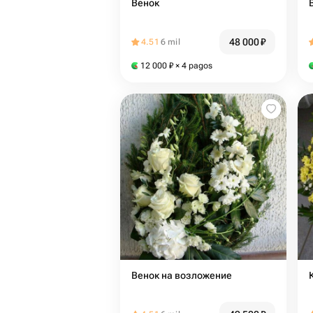
Венок
48 000
₽
4.51
6 mil
12 000
₽
× 4 pagos
Венок на возложение