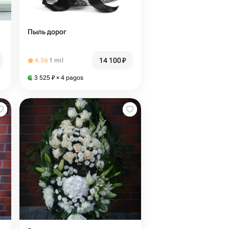
Пыль дорог
14 100
₽
4.36
1 mil
3 525
₽
× 4 pagos