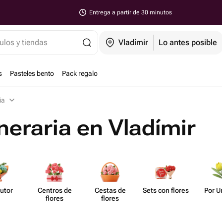
Entrega a partir de 30 minutos
ulos y tiendas
Vladímir
Lo antes posible
s
Pasteles bento
Pack regalo
ia
uneraria en Vladímir
utor
Centros de
Cestas de
Sets con flores
Por U
flores
flores