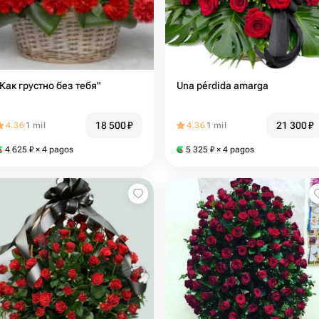
"Как грустно без тебя"
Una pérdida amarga
18 500
₽
21 300
₽
4.36
1 mil
4.36
1 mil
4 625
₽
× 4 pagos
5 325
₽
× 4 pagos