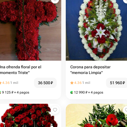
Una ofrenda floral por el
Corona para depositar
"momento Triste"
"memoria Limpia"
36 500
₽
51 960
₽
4.36
1 mil
4.36
1 mil
9 125
₽
× 4 pagos
12 990
₽
× 4 pagos