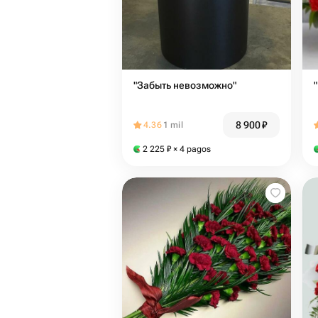
"Забыть невозможно"
8 900
₽
4.36
1 mil
2 225
₽
× 4 pagos