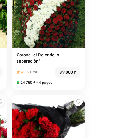
Corona "el Dolor de la
separación"
99 000
₽
4.36
1 mil
24 750
₽
× 4 pagos