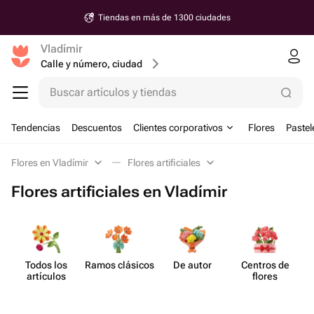
Tiendas en más de 1300 ciudades
Vladímir
Calle y número, ciudad
Buscar artículos y tiendas
Tendencias
Descuentos
Clientes corporativos
Flores
Pastel
Flores en Vladímir
Flores artificiales
Flores artificiales en Vladímir
Todos los
Ramos clásicos
De autor
Centros de
artículos
flores