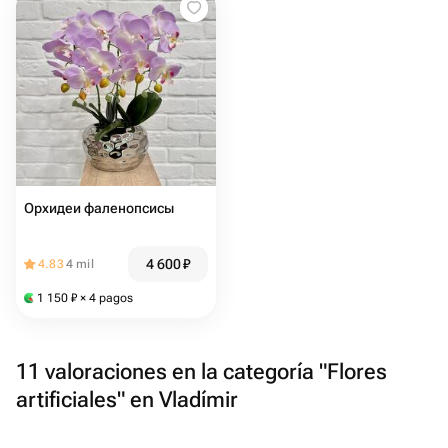
Орхидеи фаленопсисы
4 600
₽
4.83
4 mil
1 150
₽
× 4 pagos
11 valoraciones en la categoría "Flores
artificiales" en Vladímir