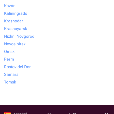
Kazán
Kaliningrado
Krasnodar
Krasnoyarsk
Nizhni Novgorod
Novosibirsk
Omsk
Perm
Rostov del Don
Samara
Tomsk
Español
RUB