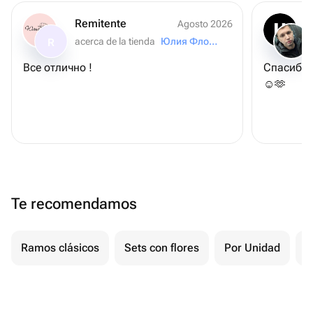
Remitente
Agosto 2026
acerca de la tienda
Юлия Флора
R
Все отлично !
Спасибо 
☺️🫶
Te recomendamos
Ramos clásicos
Sets con flores
Por Unidad
F