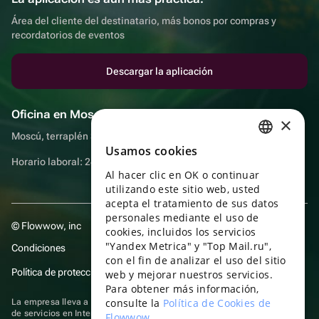
Área del cliente del destinatario, más bonos por compras y
recordatorios de eventos
Descargar la aplicación
Oficina en Moscú
×
Moscú, terraplén Sadovnicheskaya, 9, sala 2/3
Usamos cookies
RUSSIAN
Horario laboral: 24 horas
Al hacer clic en OK o continuar
ENGLISH
utilizando este sitio web, usted
UKRAINIAN
acepta el tratamiento de sus datos
personales mediante el uso de
© Flowwow, inc
PORTUGUESE
cookies, incluidos los servicios
"Yandex Metrica" y "Top Mail.ru",
Condiciones
SPANISH
con el fin de analizar el uso del sitio
Política de protección y privacidad de datos
web y mejorar nuestros servicios.
HUNGARIAN
Para obtener más información,
ITALIAN
consulte la
Política de Cookies de
La empresa lleva a cabo su actividad en el ámbito de las TI: prestación
de servicios en Internet para la publicación de ofertas (anuncios) de
Flowwow