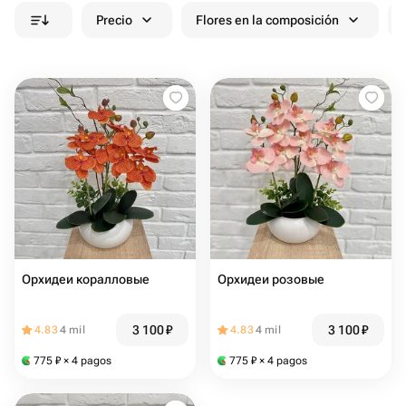
Precio
Flores en la composición
Орхидеи коралловые
Орхидеи розовые
3 100
₽
3 100
₽
4.83
4 mil
4.83
4 mil
775
₽
× 4 pagos
775
₽
× 4 pagos