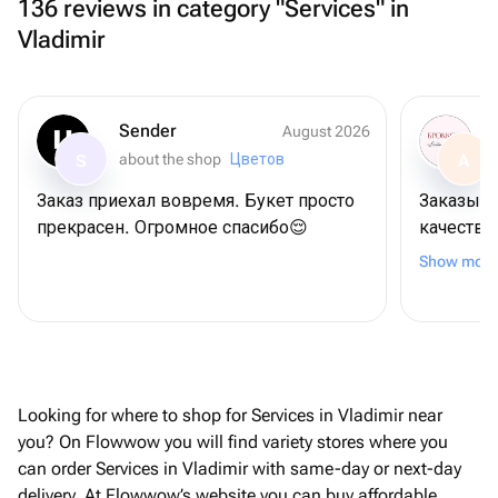
136 reviews in category "Services" in
Vladimir
Sender
August 2026
about the shop
Цветов
S
A
Заказ приехал вовремя. Букет просто
Заказыва
прекрасен. Огромное спасибо😌
качество
Спасибо!
Show more
Looking for where to shop for Services in Vladimir near
you? On Flowwow you will find variety stores where you
can order Services in Vladimir with same-day or next-day
delivery. At Flowwow’s website you can buy affordable