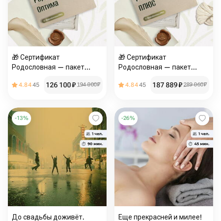
🎁 Сертификат
🎁 Сертификат
Родословная — пакет
Родословная — пакет
«Оптима»
«Плюс»
126 100
₽
187 889
₽
4.84
45
194 000
₽
4.84
45
289 060
₽
-
13
%
-
26
%
До свадьбы доживёт.
Еще прекрасней и милее!