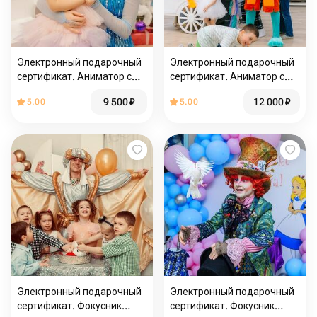
Электронный подарочный
Электронный подарочный
сертификат. Аниматор с
сертификат. Аниматор с
выездом на 1,5 часа в
выездом на 2 часа в
9 500
₽
12 000
₽
5.00
5.00
пределах МКАД
пределах МКАД
Электронный подарочный
Электронный подарочный
сертификат. Фокусник
сертификат. Фокусник