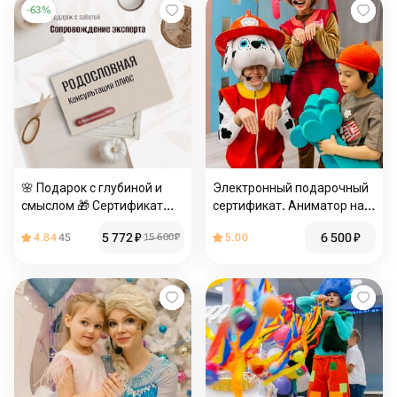
-
63
%
🌸 Подарок с глубиной и
Электронный подарочный
смыслом 🎁 Сертификат
сертификат. Аниматор на
«Консультация ПЛЮС»
час с выездом в пределах
5 772
₽
6 500
₽
4.84
45
15 600
₽
5.00
МКАД