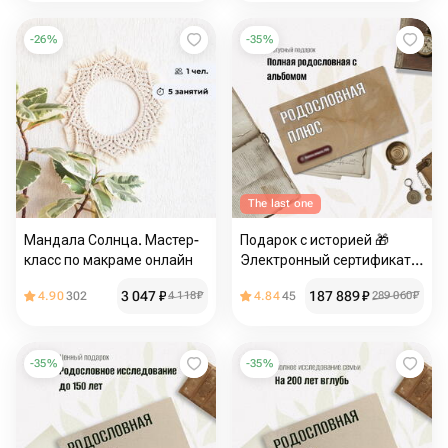
-
26
%
-
35
%
The last one
Мандала Солнца. Мастер-
Подарок с историей 🎁
класс по макраме онлайн
Электронный сертификат
«Родословная — пакет
3 047
₽
187 889
₽
4.90
302
4 118
₽
4.84
45
289 060
₽
Плюс»
-
35
%
-
35
%