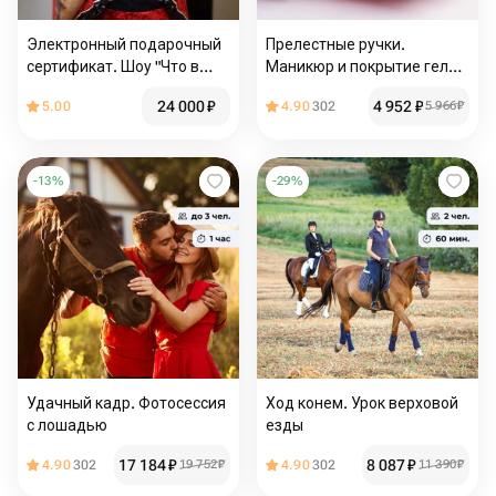
Электронный подарочный
Прелестные ручки.
сертификат. Шоу "Что в
Маникюр и покрытие гель-
коробке" с животными с
лаком
24 000
₽
4 952
₽
5.00
4.90
302
5 966
₽
выездом по Москве и МО
-
13
%
-
29
%
Удачный кадр. Фотосессия
Ход конем. Урок верховой
с лошадью
езды
17 184
₽
8 087
₽
4.90
302
19 752
₽
4.90
302
11 390
₽