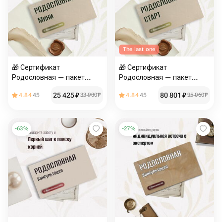
The last one
🎁 Сертификат
🎁 Сертификат
Родословная — пакет
Родословная — пакет
«Мини»
«Старт»
25 425
₽
80 801
₽
4.84
45
33 900
₽
4.84
45
95 060
₽
-
63
%
-
27
%