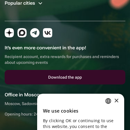
Popular cities
It's even more convenient in the app!
Recipient account, extra rewards for purchases and reminders
about upcoming events
Download the app
Office in Moscow
×
Moscow, Sadovnicheskaya embankment, 9, room 2/3
We use cookies
RUSSIAN
Opening hours: 24/7
By clicking OK or continuing to use
ENGLISH
this website, you consent to the