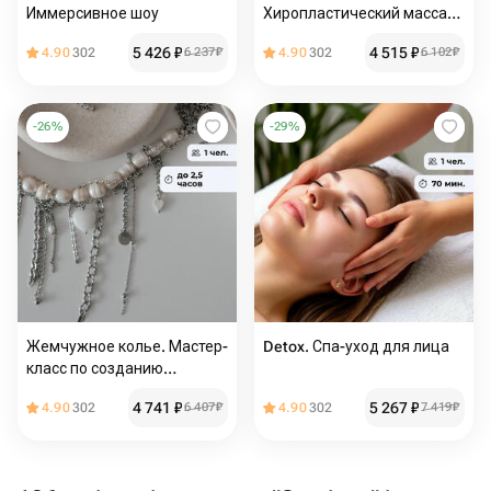
Иммерсивное шоу
Хиропластический массаж
лица
5 426
₽
4 515
₽
4.90
302
6 237
₽
4.90
302
6 102
₽
-
26
%
-
29
%
Жемчужное колье. Мастер-
Detox. Спа-уход для лица
класс по созданию
украшения
4 741
₽
5 267
₽
4.90
302
6 407
₽
4.90
302
7 419
₽