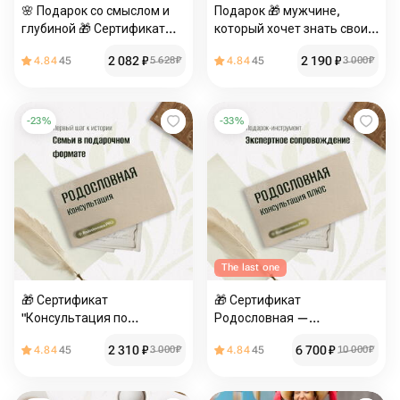
🌸 Подарок со смыслом и
Подарок 🎁 мужчине,
глубиной 🎁 Сертификат
который хочет знать свои
«Консультация генеалога»
корни - Консультация по
2 082
₽
2 190
₽
4.84
45
5 628
₽
4.84
45
3 000
₽
родословной
-
23
%
-
33
%
The last one
🎁 Сертификат
🎁 Сертификат
"Консультация по
Родословная —
родословной"
«Консультация ПЛЮС»
2 310
₽
6 700
₽
4.84
45
3 000
₽
4.84
45
10 000
₽