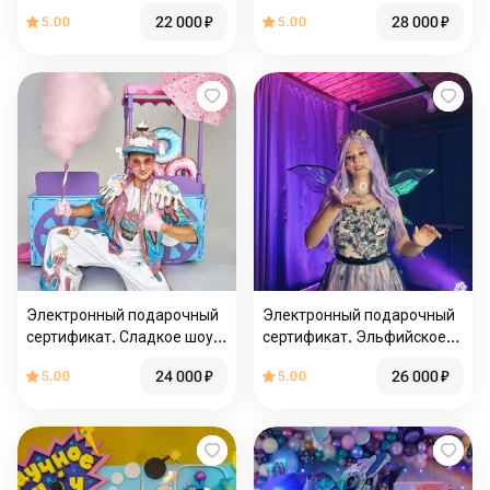
Аладдин с выездом по
Шляпник с выездом по
22 000
₽
28 000
₽
5.00
5.00
Москве и МО
Москве и МО
Электронный подарочный
Электронный подарочный
сертификат. Сладкое шоу с
сертификат. Эльфийское
выездом по Москве и МО
мыльное шоу с выездом по
24 000
₽
26 000
₽
5.00
5.00
Москве и МО