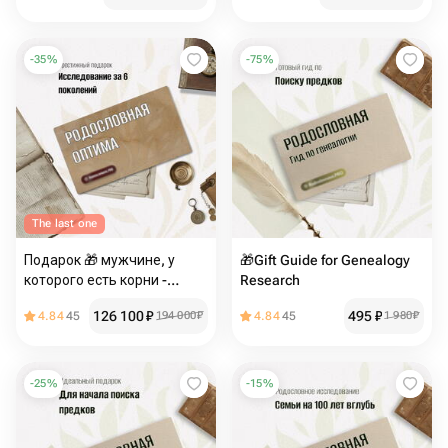
-
35
%
-
75
%
The last one
Подарок 🎁 мужчине, у
🎁Gift Guide for Genealogy
которого есть корни -
Research
"Родословная пакет
126 100
₽
495
₽
4.84
45
194 000
₽
4.84
45
1 980
₽
Оптима"
-
25
%
-
15
%