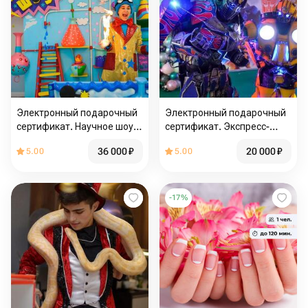
Электронный подарочный
Электронный подарочный
сертификат. Научное шоу с
сертификат. Экспресс-
выездом по Москве и МО
поздравление
36 000
₽
20 000
₽
5.00
5.00
тарнсформера с выездом
по Москве и МО
-
17
%