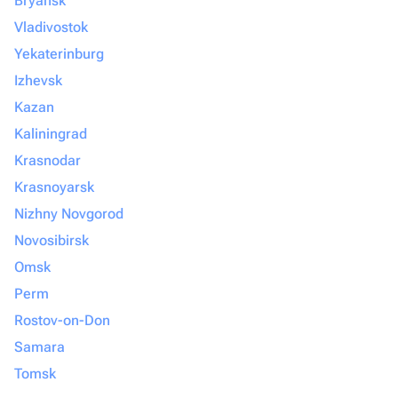
Bryansk
Vladivostok
Yekaterinburg
Izhevsk
Kazan
Kaliningrad
Krasnodar
Krasnoyarsk
Nizhny Novgorod
Novosibirsk
Omsk
Perm
Rostov-on-Don
Samara
Tomsk