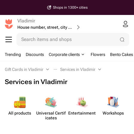
Shops in 1300+ cities
Vladimir
House number, street, city or postcode
Search items and shops
Trending
Discounts
Corporate clients
Flowers
Bento Cakes
Gift Cards in Vladimir
Services in Vladimir
Services in Vladimir
All products
Universal Certif​
Enterta​inment
Workshops
icates