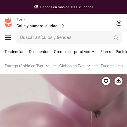
Tiendas en más de 1300 ciudades
Tver
Calle y número, ciudad
Buscar artículos y tiendas
Tendencias
Descuentos
Clientes corporativos
Flores
Pastel
Entrega rápida en Tver
Globos en Tver
Fuentes de glo