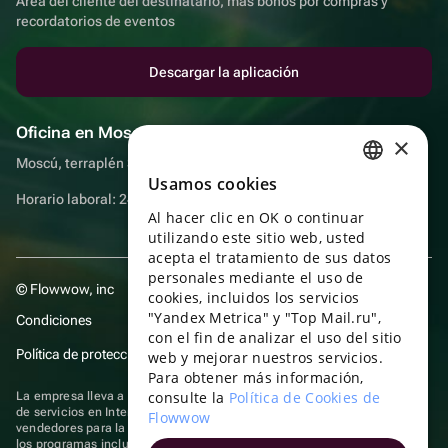
Área del cliente del destinatario, más bonos por compras y
recordatorios de eventos
Descargar la aplicación
Oficina en Moscú
×
Moscú, terraplén Sadovnicheskaya, 9, sala 2/3
Usamos cookies
RUSSIAN
Horario laboral: 24 horas
Al hacer clic en OK o continuar
ENGLISH
utilizando este sitio web, usted
UKRAINIAN
acepta el tratamiento de sus datos
personales mediante el uso de
© Flowwow, inc
PORTUGUESE
cookies, incluidos los servicios
"Yandex Metrica" y "Top Mail.ru",
Condiciones
SPANISH
con el fin de analizar el uso del sitio
Política de protección y privacidad de datos
web y mejorar nuestros servicios.
HUNGARIAN
Para obtener más información,
ITALIAN
consulte la
Política de Cookies de
La empresa lleva a cabo su actividad en el ámbito de las TI: prestación
de servicios en Internet para la publicación de ofertas (anuncios) de
Flowwow
FRENCH
vendedores para la venta de artículos. Acceder a la
información sobre
los programas
incluidos en el registro de programas rusos para