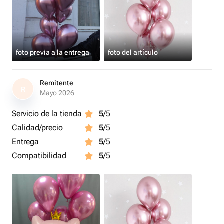
foto previa a la entrega
foto del artículo
Remitente
R
Mayo 2026
Servicio de la tienda
5
/5
Calidad/precio
5
/5
Entrega
5
/5
Compatibilidad
5
/5