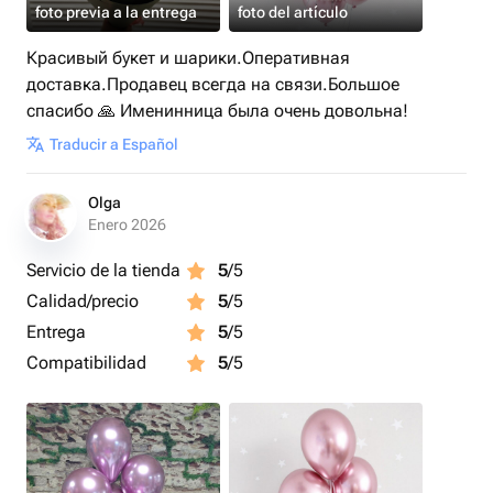
foto previa a la entrega
foto del artículo
Красивый букет и шарики.Оперативная
доставка.Продавец всегда на связи.Большое
спасибо 🙏 Именинница была очень довольна!
Traducir a Español
Olga
Enero 2026
Servicio de la tienda
5
/5
Calidad/precio
5
/5
Entrega
5
/5
Compatibilidad
5
/5