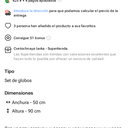
425
₽
× 4 pagos aplazados
Introduce la dirección
para que podamos calcular el precio de la
entrega
3 persona han añadido el producto a sus favoritos
Consigue 51 bonus
Cvetochnaya lavka - Supertienda.
Las Supertiendas son tiendas con valoraciones excelentes que
hacen todo lo posible por ofrecer un servicio de calidad.
Tipo
Set de globos
Dimensiones
Anchura - 50 cm
Altura - 90 cm