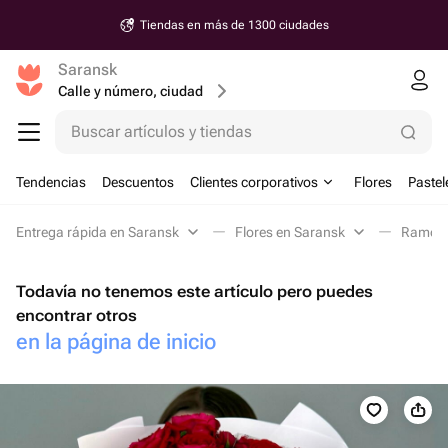
Tiendas en más de 1300 ciudades
Saransk
Calle y número, ciudad
Buscar artículos y tiendas
Tendencias
Descuentos
Clientes corporativos
Flores
Pastel
Entrega rápida en Saransk
Flores en Saransk
Ramos 
Todavía no tenemos este artículo pero puedes
encontrar otros
en la página de inicio