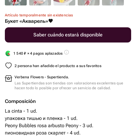
Artículo temporalmente sin existencias
Букет «Акварель»🧡
Saber cuándo estará disponible
1 540
₽
× 4 pagos aplazados
2 persona han añadido el producto a sus favoritos
Verbena Flowers - Supertienda.
Las Supertiendas son tiendas con valoraciones excelentes que
hacen todo lo posible por ofrecer un servicio de calidad.
Composición
La cinta - 1 ud.
упаковка тишью и пленка - 1 ud.
Peony Bubbles rosa arbusto Peony - 3 ud.
пионовидная роза скарлет - 4 ud.