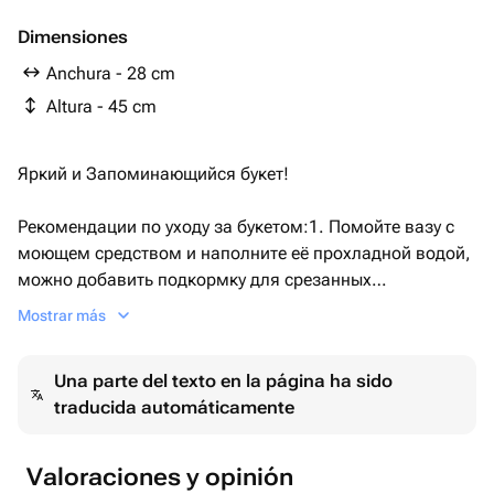
Dimensiones
Anchura - 28 cm
Altura - 45 cm
Яркий и Запоминающийся букет!
Рекомендации по уходу за букетом:1. Помойте вазу с
моющем средством и наполните её прохладной водой,
можно добавить подкормку для срезанных
цветов.Розам необходим большой объем воды, так же
Mostrar más
рекомендуем снять упаковку с них.Хризантемам,
Герберами сборным букетам достаточно наполнить
Una parte del texto en la página ha sido
вазу водой на 10-15 см2. Подрежьте цветы острым
traducida automáticamente
ножом под углом 45 градусов.3. Рекомендуем менять
воду в вазе не менее чем раз в три дня. А так же при
смене воды мойте вазу с моющем
Valoraciones y opinión
средством.4.Держите букет вдали от прямых