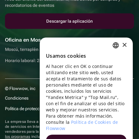
recordatorios de eventos
Descargar la aplicación
Oficina en Moscú
×
Moscú, terraplén Sadovnicheskaya, 9, sala 2/3
Usamos cookies
RUSSIAN
Horario laboral: 24 horas
Al hacer clic en OK o continuar
ENGLISH
utilizando este sitio web, usted
UKRAINIAN
acepta el tratamiento de sus datos
personales mediante el uso de
© Flowwow, inc
PORTUGUESE
cookies, incluidos los servicios
"Yandex Metrica" y "Top Mail.ru",
Condiciones
SPANISH
con el fin de analizar el uso del sitio
Política de protección y privacidad de datos
web y mejorar nuestros servicios.
HUNGARIAN
Para obtener más información,
ITALIAN
consulte la
Política de Cookies de
La empresa lleva a cabo su actividad en el ámbito de las TI: prestación
de servicios en Internet para la publicación de ofertas (anuncios) de
Flowwow
FRENCH
vendedores para la venta de artículos. Acceder a la
información sobre
los programas
incluidos en el registro de programas rusos para