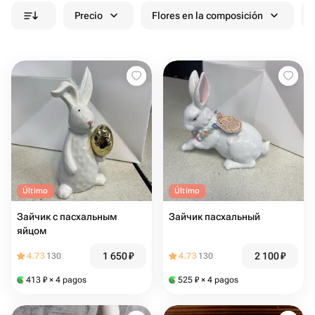
Precio
Flores en la composición
Último
Último
Зайчик с пасхальным
Зайчик пасхальный
яйцом
1 650
₽
2 100
₽
4.73
130
4.73
130
413
₽
× 4 pagos
525
₽
× 4 pagos