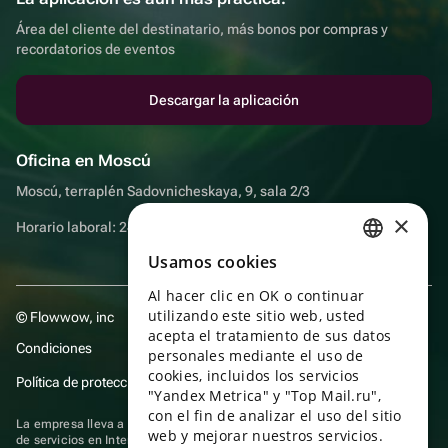
Área del cliente del destinatario, más bonos por compras y
recordatorios de eventos
Descargar la aplicación
Oficina en Moscú
Moscú, terraplén Sadovnicheskaya, 9, sala 2/3
×
Horario laboral: 24 horas
Usamos cookies
RUSSIAN
Al hacer clic en OK o continuar
ENGLISH
utilizando este sitio web, usted
© Flowwow, inc
UKRAINIAN
acepta el tratamiento de sus datos
Condiciones
personales mediante el uso de
PORTUGUESE
cookies, incluidos los servicios
Política de protección y privacidad de datos
"Yandex Metrica" y "Top Mail.ru",
SPANISH
con el fin de analizar el uso del sitio
La empresa lleva a cabo su actividad en el ámbito de las TI: prestación
web y mejorar nuestros servicios.
HUNGARIAN
de servicios en Internet para la publicación de ofertas (anuncios) de