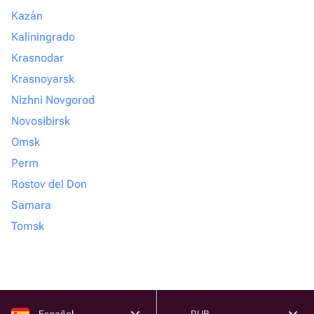
Kazán
Kaliningrado
Krasnodar
Krasnoyarsk
Nizhni Novgorod
Novosibirsk
Omsk
Perm
Rostov del Don
Samara
Tomsk
Español
RUB