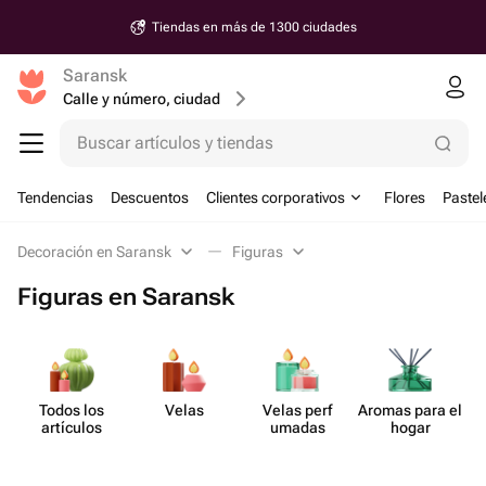
Tiendas en más de 1300 ciudades
Saransk
Calle y número, ciudad
Buscar artículos y tiendas
Tendencias
Descuentos
Clientes corporativos
Flores
Pastel
Decoración en Saransk
Figuras
Figuras en Saransk
Todos los
Velas
Velas perf​
Aromas para el
artículos
umadas
hogar