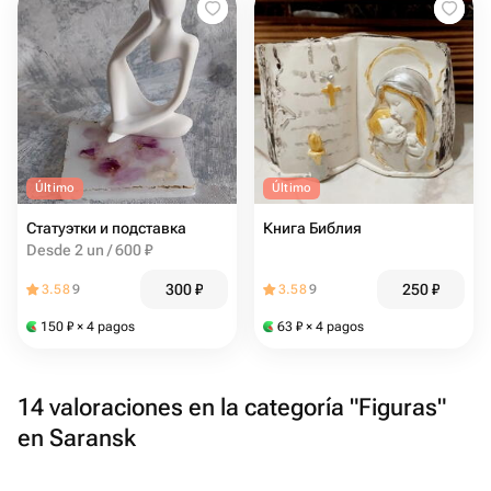
Último
Último
Статуэтки и подставка
Книга Библия
Desde 2 un / 600 ₽
300
₽
250
₽
3.58
9
3.58
9
150
₽
× 4 pagos
63
₽
× 4 pagos
14 valoraciones en la categoría "Figuras"
en Saransk