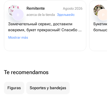
Remitente
Agosto 2026
acerca de la tienda
Эдельвейс
R
P
Замечательный сервис, доставили
Букетик 
вовремя, букет прекрасный! Спасибо ❤️
большое!
❤️❤️
Mostrar más
Te recomendamos
Figuras
Soportes y bandejas