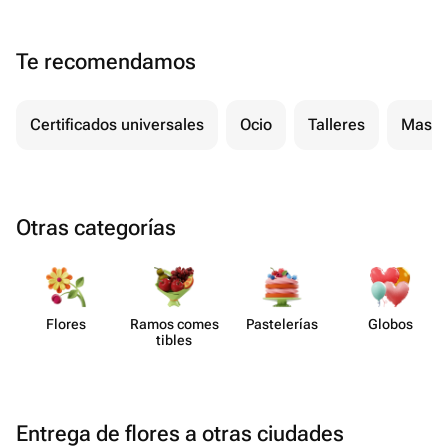
Te recomendamos
Certificados universales
Ocio
Talleres
Masaj
Otras categorías
Flores
Ramos comes​
Paste​lerías
Globos
tibles
Entrega de flores a otras ciudades