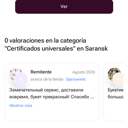
Ver
0 valoraciones en la categoría
"Certificados universales" en Saransk
Remitente
Agosto 2026
acerca de la tienda
Эдельвейс
R
P
Замечательный сервис, доставили
Букетик 
вовремя, букет прекрасный! Спасибо ❤️
большое!
❤️❤️
Mostrar más