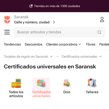
Tiendas en más de 1300 ciudades
Saransk
Calle y número, ciudad
Buscar artículos y tiendas
Tendencias
Descuentos
Clientes corporativos
Flores
Pastel
Tarjetas de regalo en Saransk
Certificados universales
Certificados universales en Saransk
Todos los
Certif​icados
Ocio
Talleres
M
artículos
unive​rsales