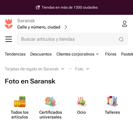
Tiendas en más de 1300 ciudades
Saransk
Calle y número, ciudad
Buscar artículos y tiendas
Tendencias
Descuentos
Clientes corporativos
Flores
Pastel
Tarjetas de regalo en Saransk
Foto
Foto en Saransk
Todos los
Certif​icados
Ocio
Talleres
artículos
unive​rsales