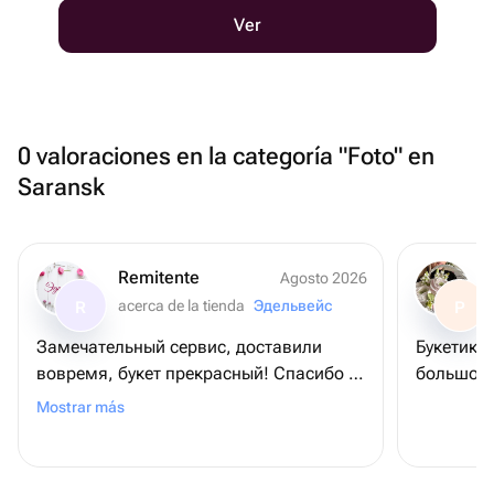
Ver
0 valoraciones en la categoría "Foto" en
Saransk
Remitente
Agosto 2026
acerca de la tienda
Эдельвейс
R
P
Замечательный сервис, доставили
Букетик 
вовремя, букет прекрасный! Спасибо ❤️
большое!
❤️❤️
Mostrar más