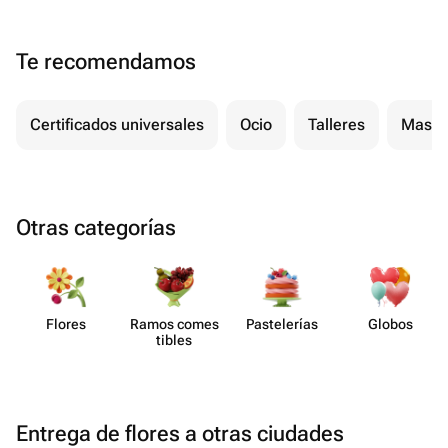
Te recomendamos
Certificados universales
Ocio
Talleres
Masaj
Otras categorías
Flores
Ramos comes​
Paste​lerías
Globos
tibles
Entrega de flores a otras ciudades