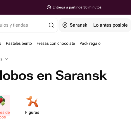
Entrega a partir de 30 minutos
ulos y tiendas
Saransk
Lo antes posible
s
Pasteles bento
Fresas con chocolate
Pack regalo
os
lobos en Saransk
es de
Figuras
bos