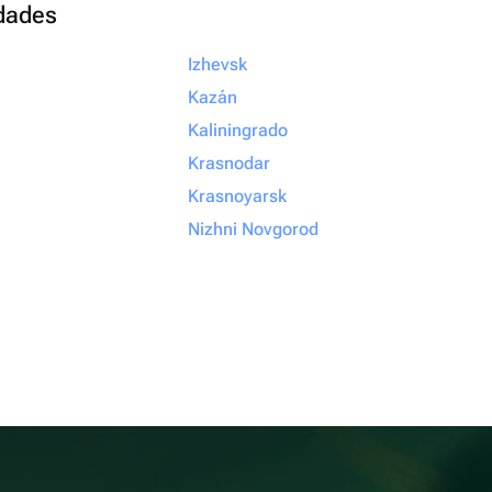
udades
Izhevsk
Kazán
Kaliningrado
Krasnodar
Krasnoyarsk
Nizhni Novgorod