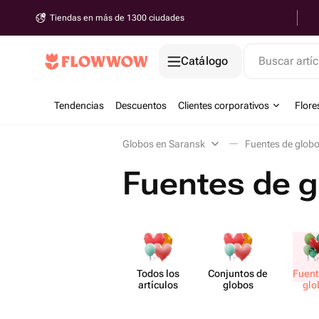
Tiendas en más de 1300 ciudades
Catálogo
Buscar artíc
Tendencias
Descuentos
Clientes corporativos
Flore
Globos en Saransk
Fuentes de glob
Fuentes de g
Todos los
Conjuntos de
Fuent
artículos
globos
glo