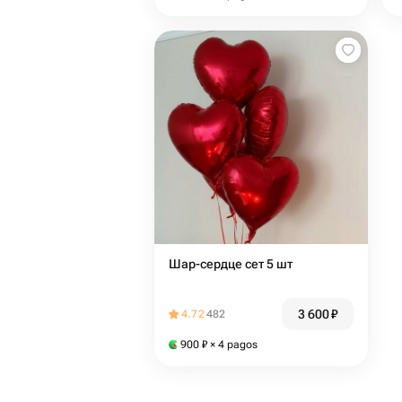
Шар-сердце сет 5 шт ️
3 600
₽
4.72
482
900
₽
× 4 pagos