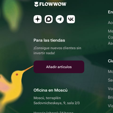
En
Ac
Me
Co
Para las tiendas
As
¡Consigue nuevos clientes sin
invertir nada!
Ci
Añadir artículos
Mo
Sa
Vo
Oficina en Moscú
Br
Moscú, terraplén
Sadovnicheskaya, 9, sala 2/3
Vl