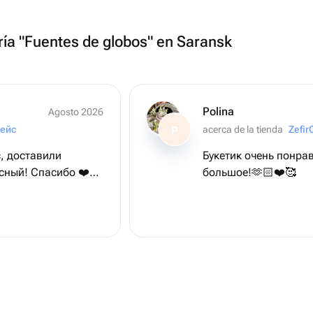
ría "Fuentes de globos" en Saransk
Polina
Agosto 2026
ейс
acerca de la tienda
Zefir
P
, доставили
Букетик очень понра
сный! Спасибо ❤️❤️
большое!🫶🏻❤️🥰