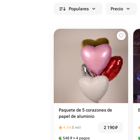
Populares
Precio
Paquete de 5 corazones de
papel de aluminio
2 190
₽
4.94
5 mil
548
₽
× 4 pagos