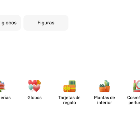
 globos
Figuras
lerías
Globos
Tarjetas de
Plantas de
Cosmé
regalo
interior
perf​