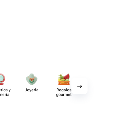
tica y
Joyería
Regalos
Deco​ración
Vaj
umería
gourmet