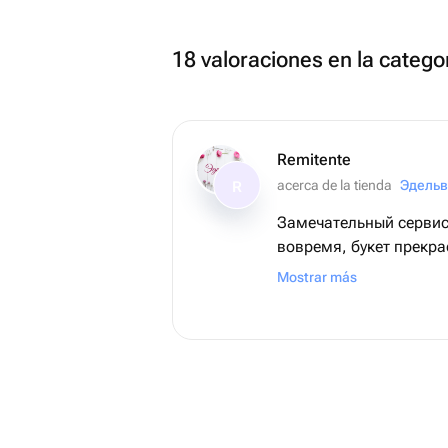
18 valoraciones en la catego
Remitente
acerca de la tienda
Эдельв
R
Замечательный сервис
вовремя, букет прекра
❤️
Mostrar más