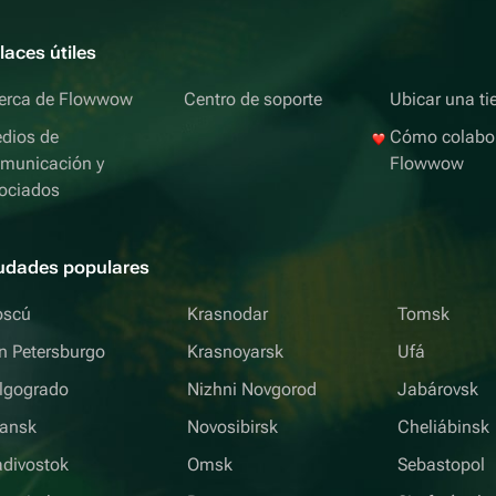
laces útiles
erca de Flowwow
Centro de soporte
Ubicar una ti
dios de
Cómo colabo
municación y
Flowwow
ociados
udades populares
scú
Krasnodar
Tomsk
n Petersburgo
Krasnoyarsk
Ufá
lgogrado
Nizhni Novgorod
Jabárovsk
iansk
Novosibirsk
Cheliábinsk
adivostok
Omsk
Sebastopol