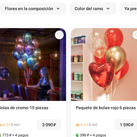
Flores en la composición
Color del ramo
Ya pr
Bolas de cromo-15 piezas
Paquete de bolas-rojo 6 piezas
3 090
₽
1 590
₽
4.94
5 mil
4.94
5 mil
773
₽
× 4 pagos
398
₽
× 4 pagos