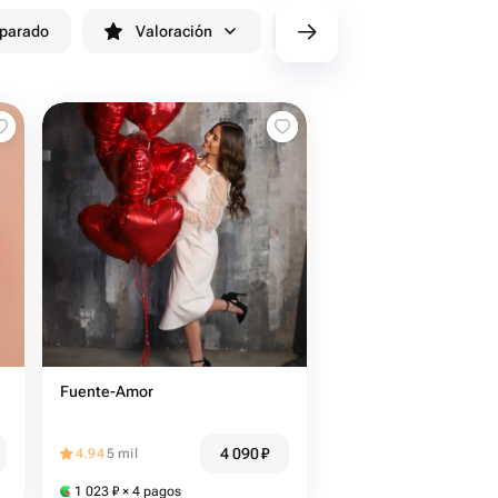
eparado
Valoración
cv/filters/name_fast_delivery
Fuente-Amor
4 090
₽
4.94
5 mil
1 023
₽
× 4 pagos