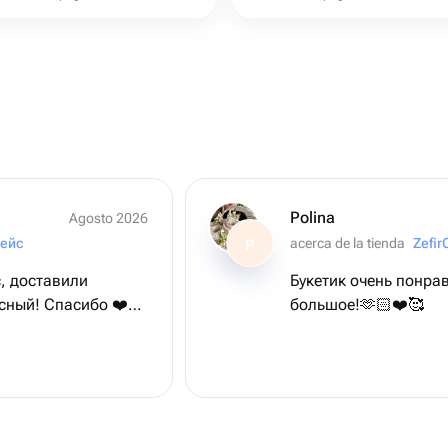
Polina
Agosto 2026
ейс
acerca de la tienda
Zefir
P
, доставили
Букетик очень понра
сный! Спасибо ❤️❤️
большое!🫶🏻❤️🥰