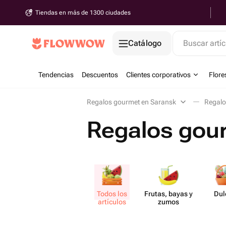
Tiendas en más de 1300 ciudades
Catálogo
Buscar artíc
Tendencias
Descuentos
Clientes corporativos
Flore
Regalos gourmet en Saransk
Regalo
Regalos gou
Todos los
Frutas, bayas y
Dul
artículos
zumos