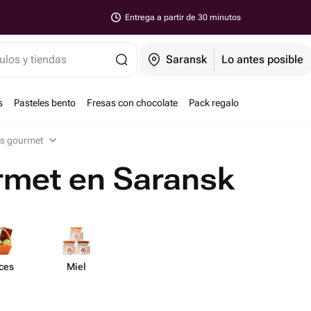
Entrega a partir de 30 minutos
ulos y tiendas
Saransk
Lo antes posible
s
Pasteles bento
Fresas con chocolate
Pack regalo
s gourmet
rmet en Saransk
ces
Miel