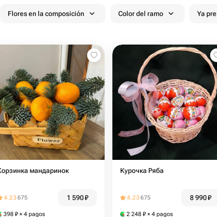
Flores en la composición
Color del ramo
Ya pr
Корзинка мандаринок
Курочка Ряба
1 590
₽
8 990
₽
4.23
675
4.23
675
398
₽
× 4 pagos
2 248
₽
× 4 pagos