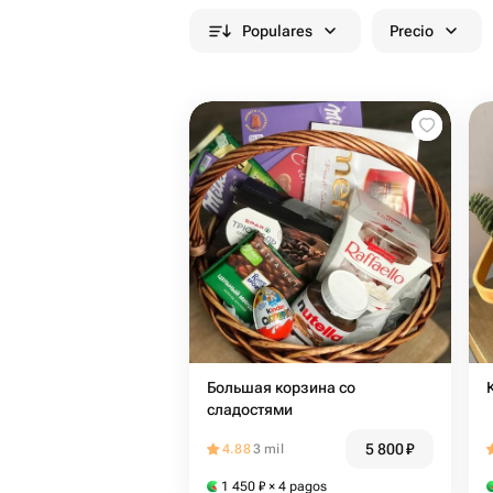
Populares
Precio
Большая корзина со
сладостями
5 800
₽
4.88
3 mil
1 450
₽
× 4 pagos