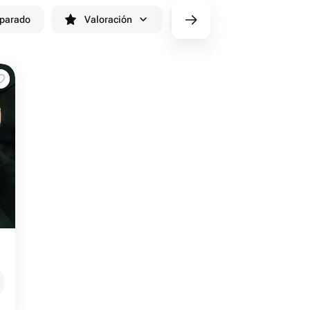
eparado
Valoración
cv/filters/name_fast_delivery