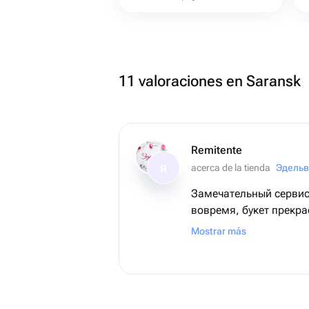
11 valoraciones en Saransk
Remitente
acerca de la tienda
Эдельв
R
Замечательный сервис
вовремя, букет прекра
❤️
Mostrar más