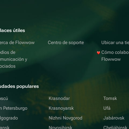
laces útiles
erca de Flowwow
Centro de soporte
Ubicar una ti
dios de
Cómo colabo
municación y
Flowwow
ociados
udades populares
scú
Krasnodar
Tomsk
n Petersburgo
Krasnoyarsk
Ufá
lgogrado
Nizhni Novgorod
Jabárovsk
iansk
Novosibirsk
Cheliábinsk