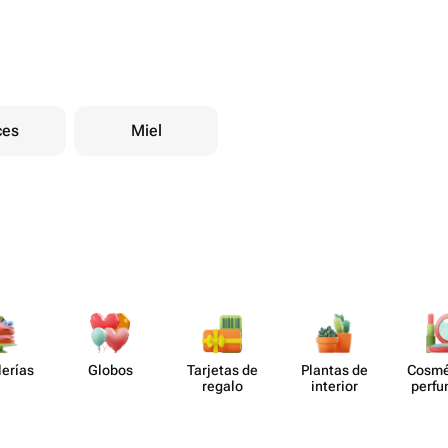
ces
Miel
lerías
Globos
Tarjetas de
Plantas de
Cosmé
regalo
interior
perf​