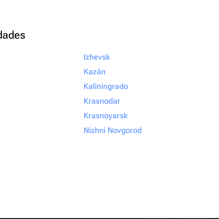
udades
Izhevsk
Kazán
Kaliningrado
Krasnodar
Krasnoyarsk
Nizhni Novgorod