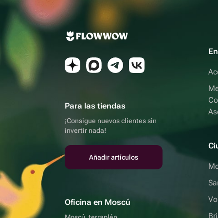
En
Ac
Me
Co
Para las tiendas
As
¡Consigue nuevos clientes sin
invertir nada!
Ci
Añadir artículos
Mo
Sa
Vo
Oficina en Moscú
Br
Moscú, terraplén