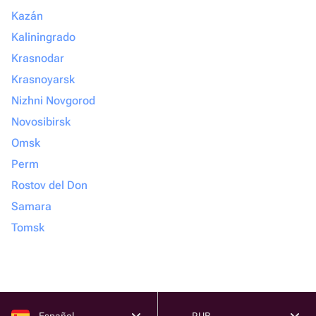
Kazán
Kaliningrado
Krasnodar
Krasnoyarsk
Nizhni Novgorod
Novosibirsk
Omsk
Perm
Rostov del Don
Samara
Tomsk
Español
RUB