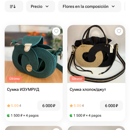
Precio
Flores en la composición
Último
Último
Сумка ИЗУМРУД
Сумка хлопок/джут
6 000
₽
6 000
₽
5.00
4
5.00
4
1 500
₽
× 4 pagos
1 500
₽
× 4 pagos