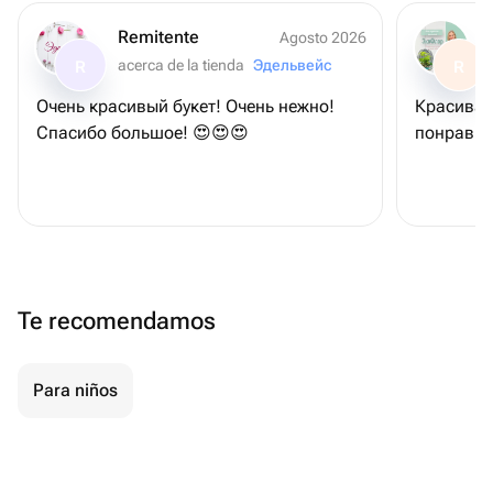
Remitente
Agosto 2026
acerca de la tienda
Эдельвейс
R
R
Очень красивый букет! Очень нежно!
Красивая 
Спасибо большое! 😍😍😍
понравил
Te recomendamos
Para niños