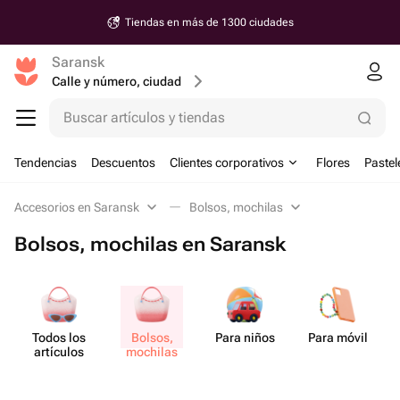
Tiendas en más de 1300 ciudades
Saransk
Calle y número, ciudad
Buscar artículos y tiendas
Tendencias
Descuentos
Clientes corporativos
Flores
Pastel
Accesorios en Saransk
Bolsos, mochilas
Bolsos, mochilas en Saransk
Todos los
Bolsos,
Para niños
Para móvil
artículos
mochilas