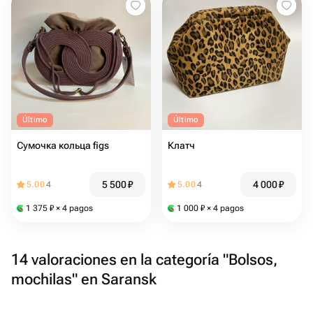
Último
Último
Сумочка кольца figs
Клатч
5 500
₽
4 000
₽
5.00
4
5.00
4
1 375
₽
× 4 pagos
1 000
₽
× 4 pagos
14 valoraciones en la categoría "Bolsos,
mochilas" en Saransk