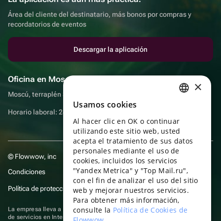
Área del cliente del destinatario, más bonos por compras y
recordatorios de eventos
Descargar la aplicación
Oficina en Moscú
×
Moscú, terraplén Sadovnicheskaya, 9, sala 2/3
Usamos cookies
RUSSIAN
Horario laboral: 24 horas
Al hacer clic en OK o continuar
ENGLISH
utilizando este sitio web, usted
UKRAINIAN
acepta el tratamiento de sus datos
personales mediante el uso de
© Flowwow, inc
PORTUGUESE
cookies, incluidos los servicios
"Yandex Metrica" y "Top Mail.ru",
Condiciones
SPANISH
con el fin de analizar el uso del sitio
Política de protección y privacidad de datos
web y mejorar nuestros servicios.
HUNGARIAN
Para obtener más información,
ITALIAN
consulte la
Política de Cookies de
La empresa lleva a cabo su actividad en el ámbito de las TI: prestación
de servicios en Internet para la publicación de ofertas (anuncios) de
Flowwow