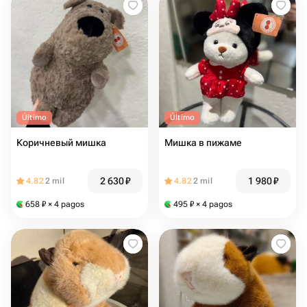
Último
Último
Коричневый мишка
Мишка в пижаме
2 630
₽
1 980
₽
4.82
2 mil
4.82
2 mil
658
₽
× 4 pagos
495
₽
× 4 pagos