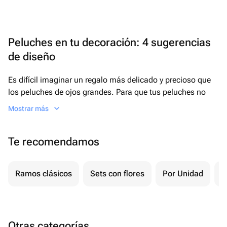
Peluches en tu decoración: 4 sugerencias
de diseño
Es difícil imaginar un regalo más delicado y precioso que
los peluches de ojos grandes. Para que tus peluches no
sólo acumulen polvo, hemos encontrado formas únicas de
Mostrar más
incorporar a estos amiguitos a tu decoración.
En primer lugar, en lugar de guardar los peluches sobre la
Te recomendamos
cama, colócalos en una vitrina, que evita que estos
animales se llenen de polvo pero mantiene la visibilidad.
En segundo lugar, para los peluches pequeños, las
Ramos clásicos
Sets con flores
Por Unidad
P
estanterías o jaulas colgantes de bricolaje encajan a la
perfección. Por último, para integrar perfectamente los
peluches gigantes en la decoración de tu habitación,
prueba a colocar adornos contextuales, como un rincón
Otras categorías