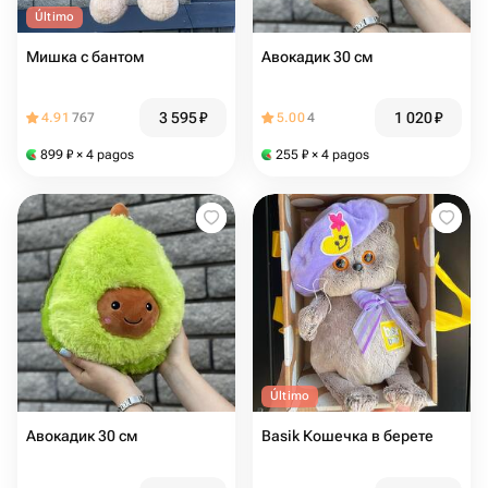
Último
Мишка с бантом
Авокадик 30 см
3 595
₽
1 020
₽
4.91
767
5.00
4
899
₽
× 4 pagos
255
₽
× 4 pagos
Último
Авокадик 30 см
Basik Кошечка в берете