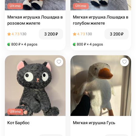
Último
Último
Мягкая игрушка Лошадка в
Мягкая игрушка Лошадка в
розовом жилете
голубом жилете
3 200
₽
3 200
₽
4.73
130
4.73
130
800
₽
× 4 pagos
800
₽
× 4 pagos
Último
Кот Барбос
Мягкая игрушка Гусь