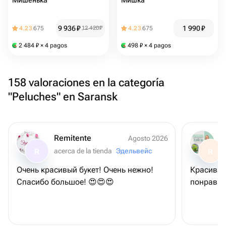
Мишенька
Мишка
9 936
₽
1 990
₽
4.23
675
12 420
₽
4.23
675
2 484
₽
× 4 pagos
498
₽
× 4 pagos
158 valoraciones en la categoría
"Peluches" en Saransk
Remitente
Agosto 2026
acerca de la tienda
Эдельвейс
R
R
Очень красивый букет! Очень нежно!
Красивая 
Спасибо большое! 😍😍😍
понравил