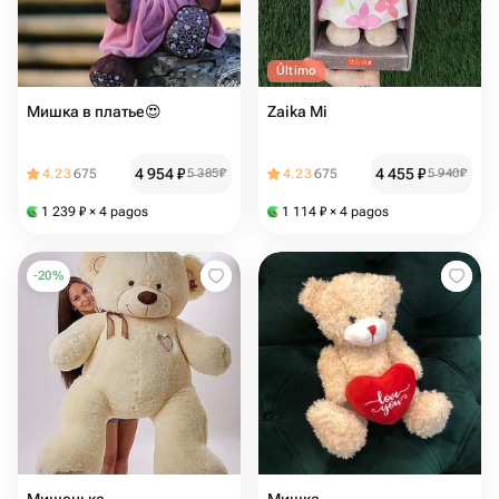
Último
Мишка в платье😍
Zaika Mi
4 954
₽
4 455
₽
4.23
675
5 385
₽
4.23
675
5 940
₽
1 239
₽
× 4 pagos
1 114
₽
× 4 pagos
-
20
%