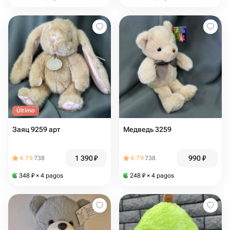
Último
Заяц 9259 арт
Медведь 3259
1 390
₽
990
₽
4.79
738
4.79
738
348
₽
× 4 pagos
248
₽
× 4 pagos