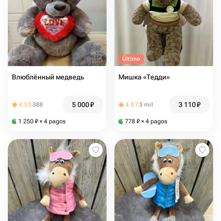
Último
Влюблённый медведь
Мишка «Тедди»
5 000
₽
3 110
₽
4.55
388
4.87
3 mil
1 250
₽
× 4 pagos
778
₽
× 4 pagos