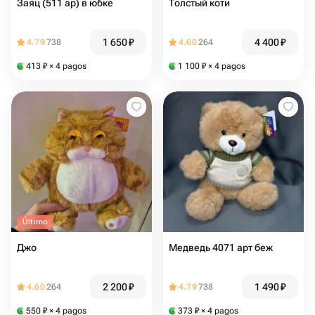
Заяц (511 ар) в юбке
Толстый коти
1 650
₽
4 400
₽
4.79
738
4.60
264
413
₽
× 4 pagos
1 100
₽
× 4 pagos
Último
Джо
Медведь 4071 арт беж
2 200
₽
1 490
₽
4.60
264
4.79
738
550
₽
× 4 pagos
373
₽
× 4 pagos