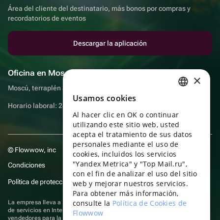
Área del cliente del destinatario, más bonos por compras y
recordatorios de eventos
Descargar la aplicación
Oficina en Moscú
×
Moscú, terraplén Sadovnicheskaya, 9, sala 2/3
Usamos cookies
RUSSIAN
Horario laboral: 24 horas
Al hacer clic en OK o continuar
ENGLISH
utilizando este sitio web, usted
UKRAINIAN
acepta el tratamiento de sus datos
personales mediante el uso de
© Flowwow, inc
PORTUGUESE
cookies, incluidos los servicios
"Yandex Metrica" y "Top Mail.ru",
Condiciones
SPANISH
con el fin de analizar el uso del sitio
Política de protección y privacidad de datos
web y mejorar nuestros servicios.
HUNGARIAN
Para obtener más información,
ITALIAN
consulte la
Política de Cookies de
La empresa lleva a cabo su actividad en el ámbito de las TI: prestación
de servicios en Internet para la publicación de ofertas (anuncios) de
Flowwow
FRENCH
vendedores para la venta de artículos. Acceder a la
información sobre