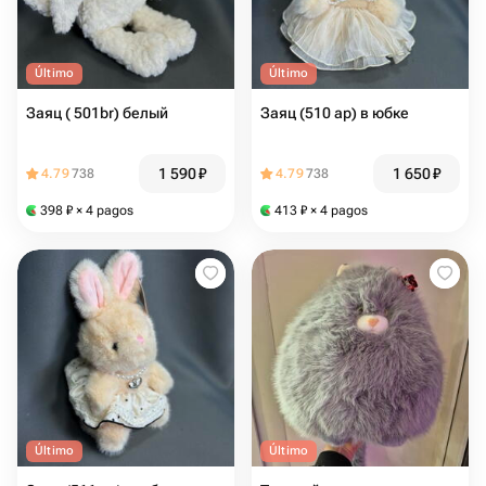
Último
Último
Заяц ( 501br) белый
Заяц (510 ар) в юбке
1 590
₽
1 650
₽
4.79
738
4.79
738
398
₽
× 4 pagos
413
₽
× 4 pagos
Último
Último