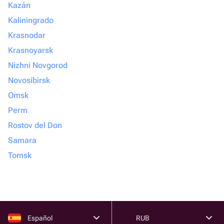
Kazán
Kaliningrado
Krasnodar
Krasnoyarsk
Nizhni Novgorod
Novosibirsk
Omsk
Perm
Rostov del Don
Samara
Tomsk
Español
RUB