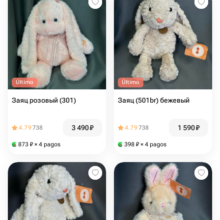
Último
Último
Заяц розовый (301)
Заяц (501br) бежевый
3 490
₽
1 590
₽
4.79
738
4.79
738
873
₽
× 4 pagos
398
₽
× 4 pagos