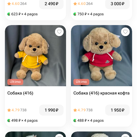
2 490
₽
3 000
₽
4.60
264
4.60
264
623
₽
× 4 pagos
750
₽
× 4 pagos
Último
Último
Собака (416)
Собака (416) красная кофта
1 990
₽
1 950
₽
4.79
738
4.79
738
498
₽
× 4 pagos
488
₽
× 4 pagos