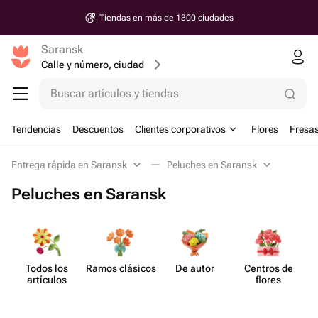
Tiendas en más de 1300 ciudades
Saransk
Calle y número, ciudad
Buscar artículos y tiendas
Tendencias
Descuentos
Clientes corporativos
Flores
Fresas
Entrega rápida en Saransk
Peluches en Saransk
Peluches en Saransk
Todos los
Ramos clásicos
De autor
Centros de
artículos
flores