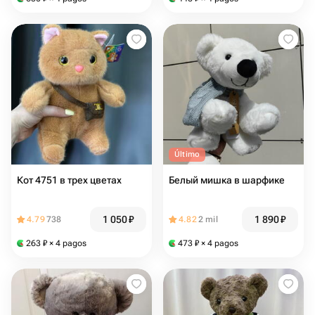
Último
Кот 4751 в трех цветах
Белый мишка в шарфике
1 050
₽
1 890
₽
4.79
738
4.82
2 mil
263
₽
× 4 pagos
473
₽
× 4 pagos