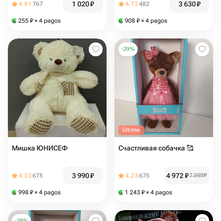
1 020
₽
3 630
₽
4.91
767
4.72
482
255
₽
× 4 pagos
908
₽
× 4 pagos
-
29
%
Último
Мишка ЮНИСЕФ
Счастливая собачка 🥰
3 990
₽
4 972
₽
4.23
675
4.23
675
7 003
₽
998
₽
× 4 pagos
1 243
₽
× 4 pagos
-
29
%