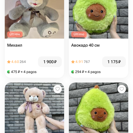
Último
Último
Михаил
Авокадо 40 см
1 900
₽
1 175
₽
4.60
264
4.91
767
475
₽
× 4 pagos
294
₽
× 4 pagos