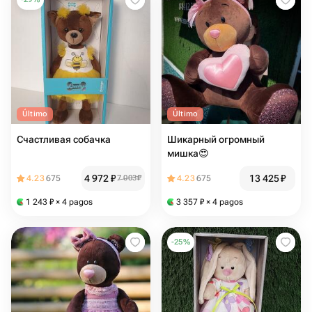
Último
Último
Счастливая собачка
Шикарный огромный
мишка😍
4 972
₽
13 425
₽
4.23
675
7 003
₽
4.23
675
1 243
₽
× 4 pagos
3 357
₽
× 4 pagos
-
25
%