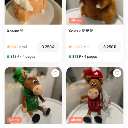
Último
Хомяк 💛
Хомяк 🤎🧡🤎
3 250
₽
3 250
₽
4.82
2 mil
4.82
2 mil
813
₽
× 4 pagos
813
₽
× 4 pagos
Último
Último