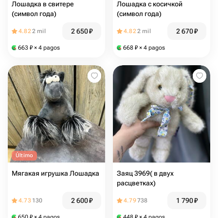
Лошадка в свитере
Лошадка с косичкой
(символ года)
(символ года)
2 650
₽
2 670
₽
4.82
2 mil
4.82
2 mil
663
₽
× 4 pagos
668
₽
× 4 pagos
Último
Мягакая игрушка Лошадка
Заяц 3969( в двух
расцветках)
2 600
₽
1 790
₽
4.73
130
4.79
738
650
₽
× 4 pagos
448
₽
× 4 pagos