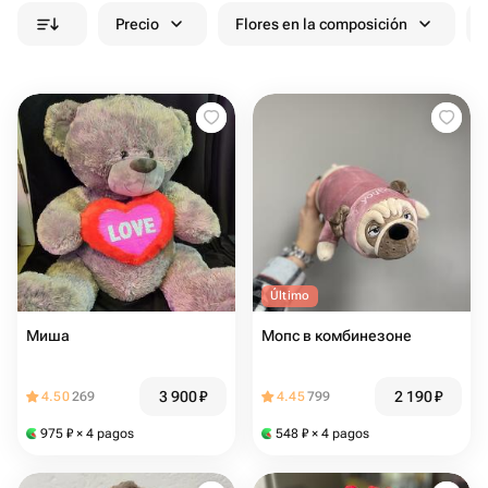
Precio
Flores en la composición
Último
Миша
Мопс в комбинезоне
3 900
₽
2 190
₽
4.50
269
4.45
799
975
₽
× 4 pagos
548
₽
× 4 pagos