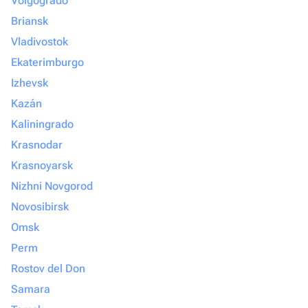
Volgogrado
Briansk
Vladivostok
Ekaterimburgo
Izhevsk
Kazán
Kaliningrado
Krasnodar
Krasnoyarsk
Nizhni Novgorod
Novosibirsk
Omsk
Perm
Rostov del Don
Samara