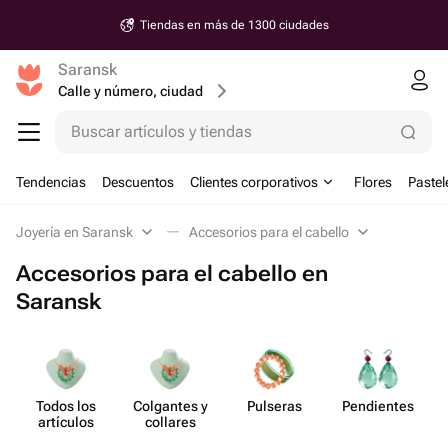
Tiendas en más de 1300 ciudades
Saransk
Calle y número, ciudad
Buscar artículos y tiendas
Tendencias
Descuentos
Clientes corporativos
Flores
Pastel
Joyería en Saransk
Accesorios para el cabello
Accesorios para el cabello en
Saransk
Todos los
Colgantes y
Pulseras
Pend​ientes
artículos
collares
pa