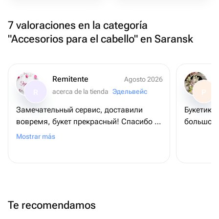
7 valoraciones en la categoría
"Accesorios para el cabello" en Saransk
Remitente
Agosto 2026
acerca de la tienda
Эдельвейс
R
P
Замечательный сервис, доставили
Букетик 
вовремя, букет прекрасный! Спасибо ❤️
большое!
❤️❤️
Mostrar más
Te recomendamos