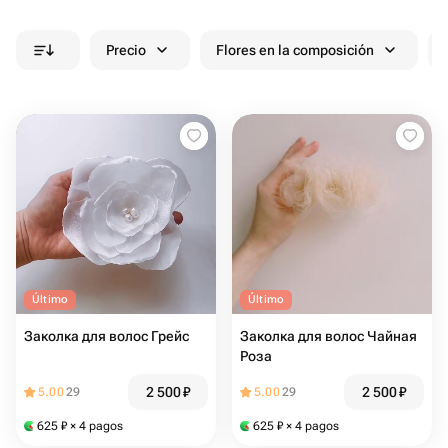
Precio
Flores en la composición
Último
Último
Заколка для волос Грейс
Заколка для волос Чайная
Роза
2 500
₽
2 500
₽
5.00
29
5.00
29
625
₽
× 4 pagos
625
₽
× 4 pagos