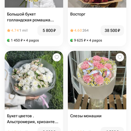
Большой букет
Восторг
голландская ромашка
матрикария и
5 800
₽
38 500
₽
4.74
1 mil
4.60
264
альстромерия
1 450
₽
× 4 pagos
9 625
₽
× 4 pagos
Букет цветов .
Слезы монашки
Альстромерия, хризантема
кустовая