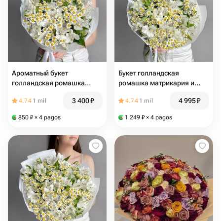
Ароматный букет
Букет голландская
голландская ромашка
ромашка матрикария и
матрикария и
альстромерия
3 400
₽
4 995
₽
4.74
1 mil
4.74
1 mil
альстромерия
850
₽
× 4 pagos
1 249
₽
× 4 pagos