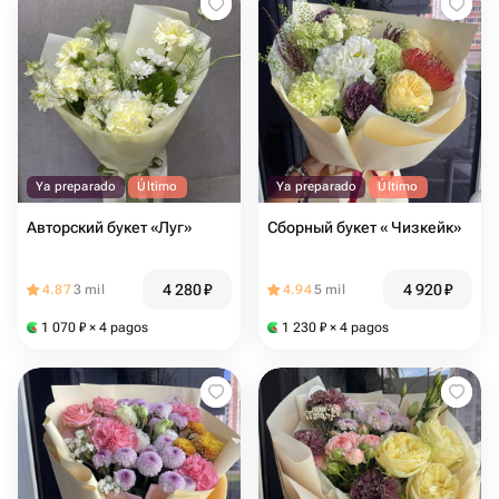
Ya preparado
Último
Ya preparado
Último
Авторский букет «Луг»
Сборный букет « Чизкейк»
4 280
₽
4 920
₽
4.87
3 mil
4.94
5 mil
1 070
₽
× 4 pagos
1 230
₽
× 4 pagos