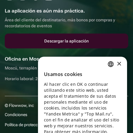
La aplicación es aún más práctica.
Área del cliente del destinatario, más bonos por compras y
recordatorios de eventos
Descargar la aplicación
Oficina en Moscú
×
Moscú, terraplén Sadovnicheskaya, 9, sala 2/3
Usamos cookies
RUSSIAN
Horario laboral: 24 horas
Al hacer clic en OK o continuar
ENGLISH
utilizando este sitio web, usted
UKRAINIAN
acepta el tratamiento de sus datos
personales mediante el uso de
© Flowwow, inc
PORTUGUESE
cookies, incluidos los servicios
"Yandex Metrica" y "Top Mail.ru",
Condiciones
SPANISH
con el fin de analizar el uso del sitio
Política de protección y privacidad de datos
web y mejorar nuestros servicios.
HUNGARIAN
Para obtener más información,