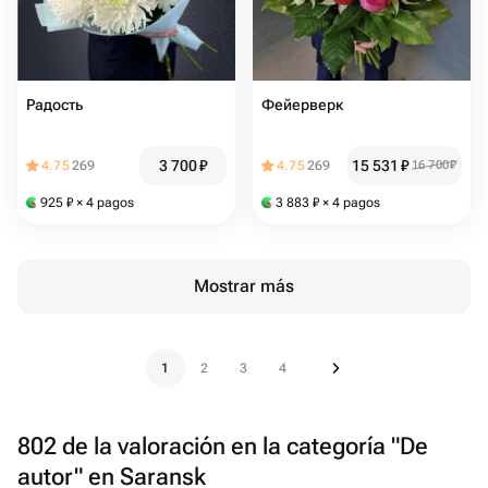
Радость
Фейерверк
3 700
₽
15 531
₽
4.75
269
4.75
269
16 700
₽
925
₽
× 4 pagos
3 883
₽
× 4 pagos
Mostrar más
1
2
3
4
802 de la valoración en la categoría "De
autor" en Saransk