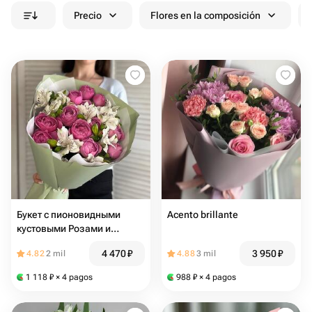
Precio
Flores en la composición
Букет с пионовидными
Acento brillante
кустовыми Розами и
альстромерией
4 470
₽
3 950
₽
4.82
2 mil
4.88
3 mil
1 118
₽
× 4 pagos
988
₽
× 4 pagos