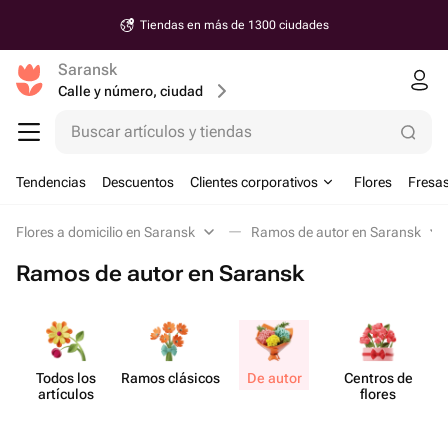
Tiendas en más de 1300 ciudades
Saransk
Calle y número, ciudad
Buscar artículos y tiendas
Tendencias
Descuentos
Clientes corporativos
Flores
Fresas
Flores a domicilio en Saransk
Ramos de autor en Saransk
Ramos de autor en Saransk
Todos los
Ramos clásicos
De autor
Centros de
artículos
flores