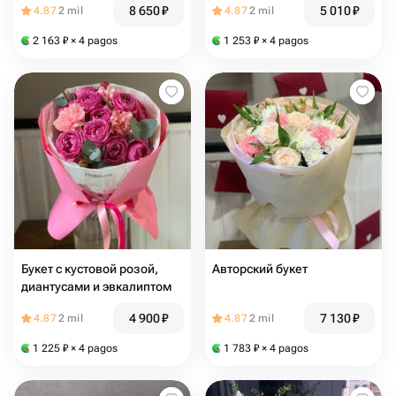
8 650
₽
5 010
₽
4.87
2 mil
4.87
2 mil
2 163
₽
× 4 pagos
1 253
₽
× 4 pagos
Букет с кустовой розой,
Авторский букет
диантусами и эвкалиптом
4 900
₽
7 130
₽
4.87
2 mil
4.87
2 mil
1 225
₽
× 4 pagos
1 783
₽
× 4 pagos