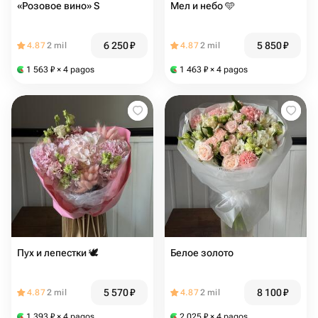
«Розовое вино» S
Мел и небо 🩵
6 250
₽
5 850
₽
4.87
2 mil
4.87
2 mil
1 563
₽
× 4 pagos
1 463
₽
× 4 pagos
Пух и лепестки 🕊️
Белое золото
5 570
₽
8 100
₽
4.87
2 mil
4.87
2 mil
1 393
₽
× 4 pagos
2 025
₽
× 4 pagos