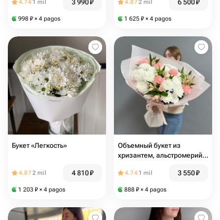
3 990
₽
6 500
₽
4.74
1 mil
4.87
2 mil
998
₽
× 4 pagos
1 625
₽
× 4 pagos
Букет «Легкость»
Объемный букет из
хризантем, альстромерий и
диантусов
4 810
₽
3 550
₽
4.87
2 mil
4.74
1 mil
1 203
₽
× 4 pagos
888
₽
× 4 pagos