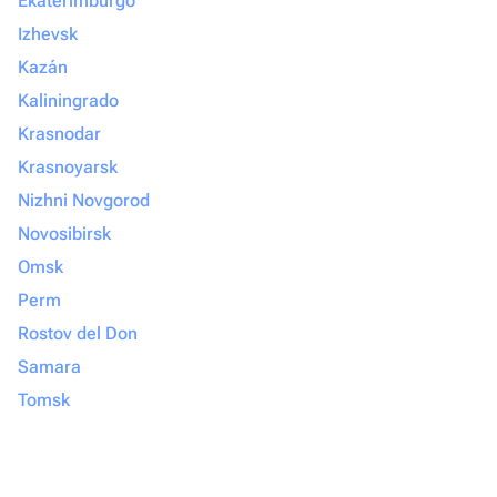
Ekaterimburgo
Izhevsk
Kazán
Kaliningrado
Krasnodar
Krasnoyarsk
Nizhni Novgorod
Novosibirsk
Omsk
Perm
Rostov del Don
Samara
Tomsk