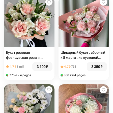
Букет розовая
Шикарный букет , сборный
французская роза и
к 8 марта , из кустовой
альстромерия
розы пионовидной ,
3 100
₽
3 350
₽
4.74
1 mil
4.79
738
альстромерии, диантусов и
хризантемы
775
₽
× 4 pagos
838
₽
× 4 pagos