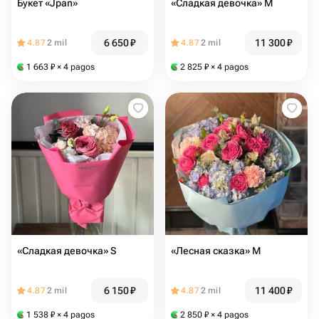
Букет «Jpan»
«Сладкая девочка» M
6 650
₽
11 300
₽
4.87
2 mil
4.87
2 mil
1 663
₽
× 4 pagos
2 825
₽
× 4 pagos
«Сладкая девочка» S
«Лесная сказка» М
6 150
₽
11 400
₽
4.87
2 mil
4.87
2 mil
1 538
₽
× 4 pagos
2 850
₽
× 4 pagos