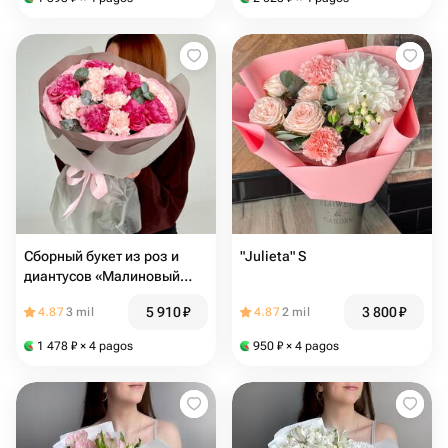
Сборный букет из роз и
"Julieta" S
диантусов «Малиновый
шейк»
5 910
₽
3 800
₽
4.87
3 mil
4.87
2 mil
1 478
₽
× 4 pagos
950
₽
× 4 pagos