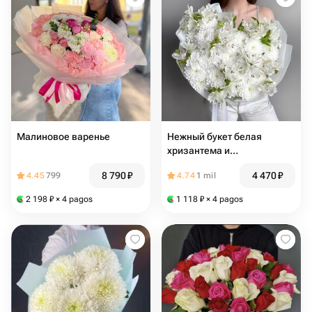
Малиновое варенье
Нежный букет белая
хризантема и
альстромерия
8 790
₽
4 470
₽
4.45
799
4.74
1 mil
2 198
₽
× 4 pagos
1 118
₽
× 4 pagos