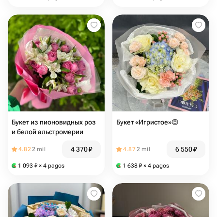
Букет из пионовидных роз
Букет «Игристое»😍
и белой альстромерии
4 370
₽
6 550
₽
4.82
2 mil
4.87
2 mil
1 093
₽
× 4 pagos
1 638
₽
× 4 pagos