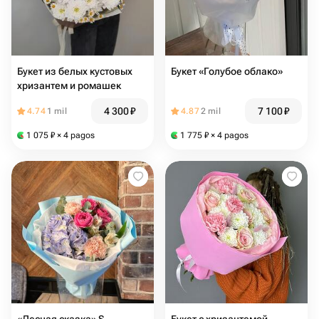
Букет из белых кустовых
Букет «Голубое облако»
хризантем и ромашек
4 300
₽
7 100
₽
4.74
1 mil
4.87
2 mil
1 075
₽
× 4 pagos
1 775
₽
× 4 pagos