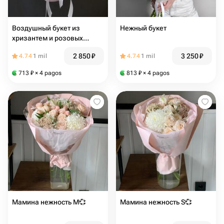
Воздушный букет из
Нежный букет
хризантем и розовых
диантусов (гвоздики)
2 850
₽
3 250
₽
4.74
1 mil
4.74
1 mil
713
₽
× 4 pagos
813
₽
× 4 pagos
Мамина нежность М💞
Мамина нежность S💞