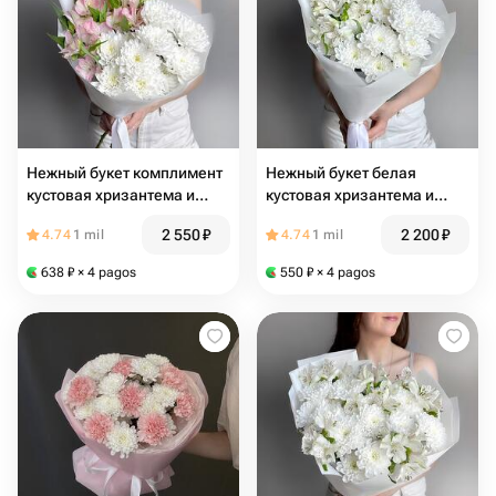
Нежный букет комплимент
Нежный букет белая
кустовая хризантема и
кустовая хризантема и
розовая альстромерия
альстромерия
2 550
₽
2 200
₽
4.74
1 mil
4.74
1 mil
638
₽
× 4 pagos
550
₽
× 4 pagos