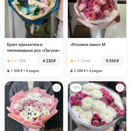
Букет хризантем и
«Розовое вино» М
пионовидных роз «Лагуна»
4 230
₽
9 550
₽
4.57
229
4.87
2 mil
1 058
₽
× 4 pagos
2 388
₽
× 4 pagos
-
10
%