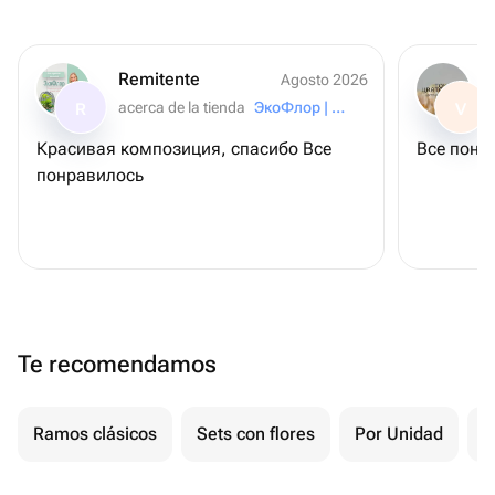
Remitente
Agosto 2026
acerca de la tienda
ЭкоФлор | Флорариум | Моссариум
R
V
Красивая композиция, спасибо Все
Все понр
понравилось
Te recomendamos
Ramos clásicos
Sets con flores
Por Unidad
P