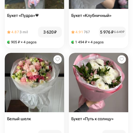
Букет «Пудра»💗
Букет «Клубничный»
3 620
₽
5 976
₽
4.87
3 mil
4.91
767
6 640
₽
905
₽
× 4 pagos
1 494
₽
× 4 pagos
Белый шелк
Букет «Путь к солнцу»