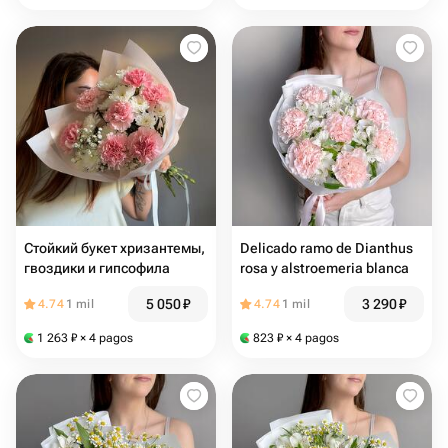
Стойкий букет хризантемы,
Delicado ramo de Dianthus
гвоздики и гипсофила
rosa y alstroemeria blanca
5 050
₽
3 290
₽
4.74
1 mil
4.74
1 mil
1 263
₽
× 4 pagos
823
₽
× 4 pagos