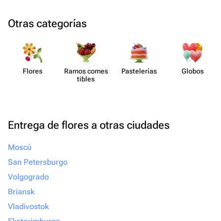
Otras categorías
Flores
Ramos comes​
Paste​lerías
Globos
tibles
Entrega de flores a otras ciudades
Moscú
San Petersburgo
Volgogrado
Briansk
Vladivostok