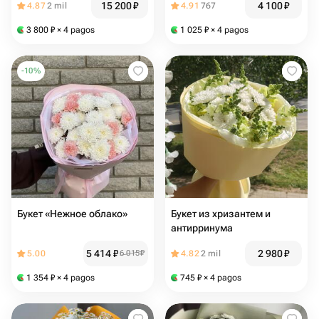
15 200
₽
4 100
₽
4.87
2 mil
4.91
767
3 800
₽
× 4 pagos
1 025
₽
× 4 pagos
-
10
%
Букет «Нежное облако»
Букет из хризантем и
антирринума
5 414
₽
2 980
₽
5.00
6 015
₽
4.82
2 mil
1 354
₽
× 4 pagos
745
₽
× 4 pagos