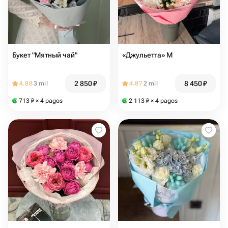
Букет "Мятный чай"
«Джульетта» М
2 850
₽
8 450
₽
4.88
3 mil
4.87
2 mil
713
₽
× 4 pagos
2 113
₽
× 4 pagos