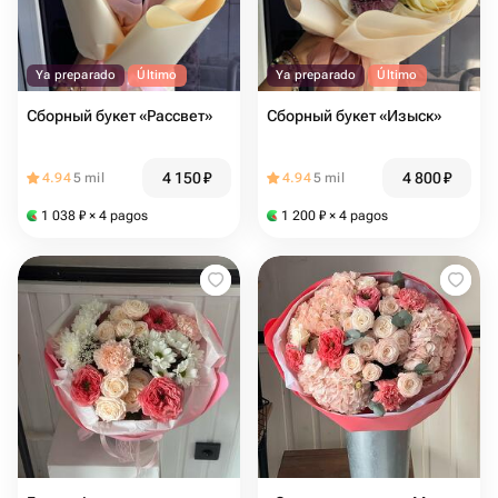
Ya preparado
Último
Ya preparado
Último
Сборный букет «Рассвет»
Сборный букет «Изыск»
4 150
₽
4 800
₽
4.94
5 mil
4.94
5 mil
1 038
₽
× 4 pagos
1 200
₽
× 4 pagos