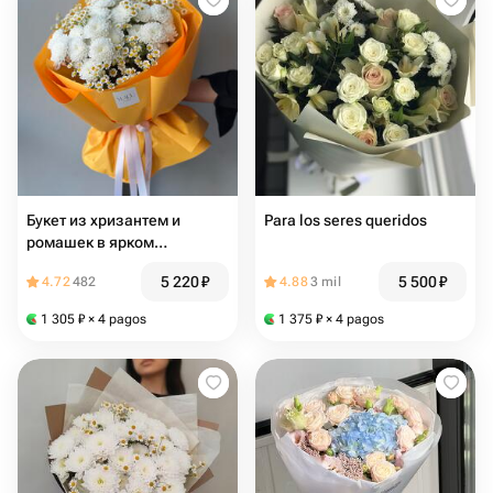
Букет из хризантем и
Para los seres queridos
ромашек в ярком
оформлении
5 220
₽
5 500
₽
4.72
482
4.88
3 mil
1 305
₽
× 4 pagos
1 375
₽
× 4 pagos