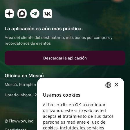
La aplicación es aún más práctica.
Área del cliente del destinatario, más bonos por compras y
recordatorios de eventos
Descargar la aplicación
Oficina en Moscú
×
Moscú, terraplén Sadovnicheskaya, 9, sala 2/3
Usamos cookies
Horario laboral: 24 horas
RUSSIAN
Al hacer clic en OK o continuar
ENGLISH
utilizando este sitio web, usted
UKRAINIAN
acepta el tratamiento de sus datos
© Flowwow, inc
personales mediante el uso de
PORTUGUESE
cookies, incluidos los servicios
Condiciones