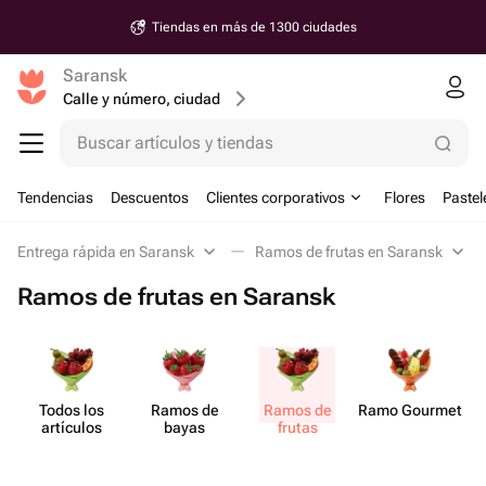
Tiendas en más de 1300 ciudades
Saransk
Calle y número, ciudad
Buscar artículos y tiendas
Tendencias
Descuentos
Clientes corporativos
Flores
Pastel
Entrega rápida en Saransk
Ramos de frutas en Saransk
Ramos de frutas en Saransk
Todos los
Ramos de
Ramos de
Ramo Gourmet
artículos
bayas
frutas