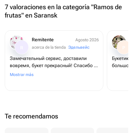
7 valoraciones en la categoría "Ramos de
frutas" en Saransk
Remitente
Agosto 2026
acerca de la tienda
Эдельвейс
R
P
Замечательный сервис, доставили
Букетик 
вовремя, букет прекрасный! Спасибо ❤️
большое!
❤️❤️
Mostrar más
Te recomendamos