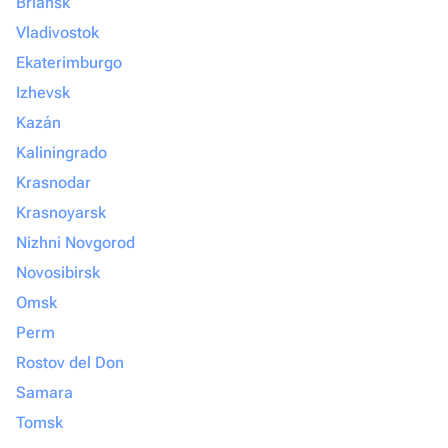
Briansk
Vladivostok
Ekaterimburgo
Izhevsk
Kazán
Kaliningrado
Krasnodar
Krasnoyarsk
Nizhni Novgorod
Novosibirsk
Omsk
Perm
Rostov del Don
Samara
Tomsk