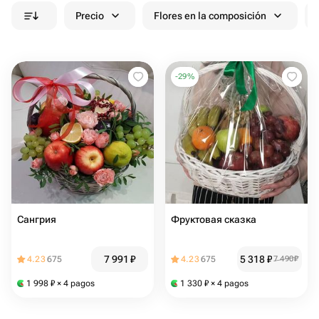
Precio
Flores en la composición
-
29
%
Сангрия
Фруктовая сказка
7 991
₽
5 318
₽
4.23
675
4.23
675
7 490
₽
1 998
₽
× 4 pagos
1 330
₽
× 4 pagos