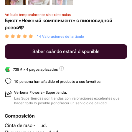
Artículo temporalmente sin existencias
Букет «Нежный комплимент» с пионовидной
розой🩷
14 Valoraciones del artículo
Saber cuándo estará disponible
735
₽
× 4 pagos aplazados
10 persona han añadido el producto a sus favoritos
Verbena Flowers - Supertienda.
Las Supertiendas son tiendas con valoraciones excelentes que
hacen todo lo posible por ofrecer un servicio de calidad.
Composición
Cinta de raso - 1 ud.