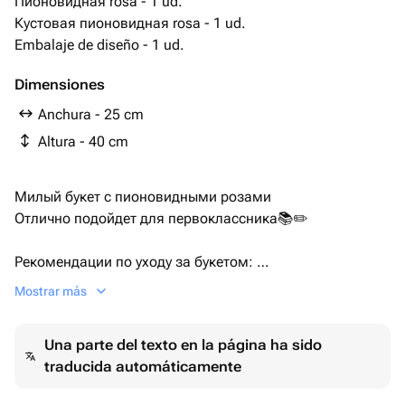
Пионовидная rosa - 1 ud.
Кустовая пионовидная rosa - 1 ud.
Embalaje de diseño - 1 ud.
Dimensiones
Anchura - 25 cm
Altura - 40 cm
Милый букет с пионовидными розами
Отлично подойдет для первоклассника📚✏️
Рекомендации по уходу за букетом:
1. Помойте вазу с моющем средством и наполните её
Mostrar más
прохладной водой, можно добавить подкормку для
срезанных цветов.
Una parte del texto en la página ha sido
Розам необходим большой объем воды, так же
traducida automáticamente
рекомендуем снять упаковку с них.
Хризантемам, Герберам и сборным букетам