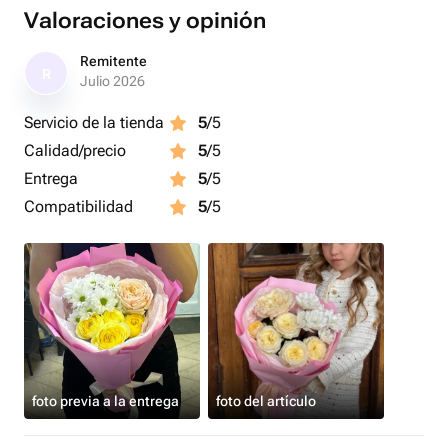
достаточно наполнить вазу водой на 10-15 см
Valoraciones y opinión
2. Подрежьте цветы острым ножом под углом 45
градусов.
Remitente
R
3. Рекомендуем менять воду в вазе не менее чем раз в
Julio 2026
три дня. А так же при смене воды мойте вазу с моющем
Servicio de la tienda
5
/5
средством.
Calidad/precio
5
/5
4. Держите букет вдали от прямых солнечных лучей,
сквозняков и источников тепла.
Entrega
5
/5
Compatibilidad
5
/5
foto previa a la entrega
foto del artículo