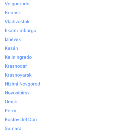
Volgogrado
Briansk
Vladivostok
Ekaterimburgo
Izhevsk
Kazán
Kaliningrado
Krasnodar
Krasnoyarsk
Nizhni Novgorod
Novosibirsk
Omsk
Perm
Rostov del Don
Samara