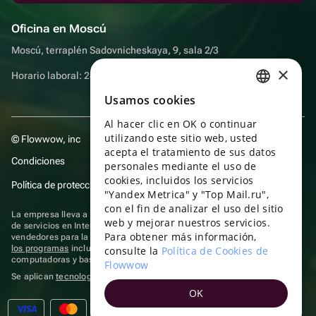
Oficina en Moscú
Moscú, terraplén Sadovnicheskaya, 9, sala 2/3
×
Horario laboral: 24 horas
Usamos cookies
RUSSIAN
Al hacer clic en OK o continuar
ENGLISH
utilizando este sitio web, usted
© Flowwow, inc
UKRAINIAN
acepta el tratamiento de sus datos
Condiciones
personales mediante el uso de
PORTUGUESE
cookies, incluidos los servicios
Política de protección y privacidad de datos
"Yandex Metrica" y "Top Mail.ru",
SPANISH
con el fin de analizar el uso del sitio
La empresa lleva a cabo su actividad en el ámbito de las TI: prestación
web y mejorar nuestros servicios.
HUNGARIAN
de servicios en Internet para la publicación de ofertas (anuncios) de
Para obtener más información,
vendedores para la venta de artículos. Acceder a la
información sobre
ITALIAN
los programas
incluidos en el registro de programas rusos para
consulte la
Política de Cookies de
computadoras y bases de datos.
Flowwow
FRENCH
Se aplican
tecnologías de recomendación
OK
TURKISH