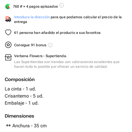
760
₽
× 4 pagos aplazados
Introduce la dirección
para que podamos calcular el precio de la
entrega
61 persona han añadido el producto a sus favoritos
Consigue 91 bonus
Verbena Flowers - Supertienda.
Las Supertiendas son tiendas con valoraciones excelentes que
hacen todo lo posible por ofrecer un servicio de calidad.
Composición
La cinta - 1 ud.
Crisantemo - 5 ud.
Embalaje - 1 ud.
Dimensiones
Anchura - 35 cm