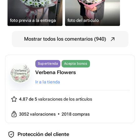
foto previa a la entrega
foto del artículo
Mostrar todos los comentarios (940)
Supertienda
Acepta bonos
Verbena Flowers
Ir a la tienda
4.87 de 5
valoraciones de los artículos
3052
valoraciones
•
2018
compras
Protección del cliente