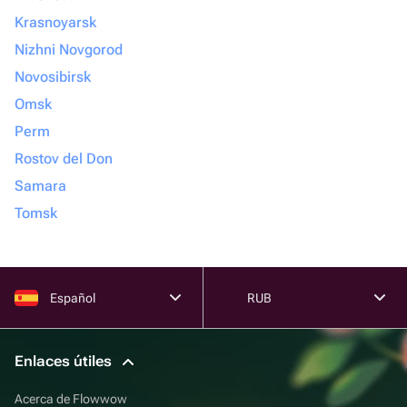
Krasnoyarsk
Nizhni Novgorod
Novosibirsk
Omsk
Perm
Rostov del Don
Samara
Tomsk
Español
RUB
Enlaces útiles
Acerca de Flowwow