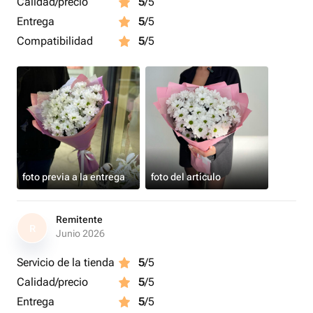
Calidad/precio
5
/5
сквозняков и источников тепла.
Entrega
5
/5
Compatibilidad
5
/5
foto previa a la entrega
foto del artículo
Remitente
R
Junio 2026
Servicio de la tienda
5
/5
Calidad/precio
5
/5
Entrega
5
/5