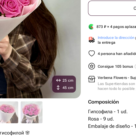
C
873
₽
× 4 pagos aplaz
Introduce la dirección
la entrega
4 persona han añadido
Consigue 105 bonus
Verbena Flowers - Sup
25 cm
Las Supertiendas son 
45 cm
hacen todo lo posible 
Composición
Гипсофила - 1 ud.
Rosa - 9 ud.
Embalaje 
 гисофилой 🌸