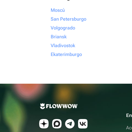
Moscú
San Petersburgo
Volgogrado
Briansk
Vladivostok
Ekaterimburgo
En
Ac