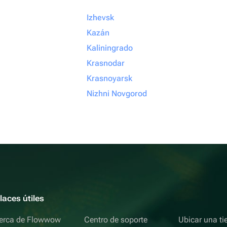
Izhevsk
Kazán
Kaliningrado
Krasnodar
Krasnoyarsk
Nizhni Novgorod
laces útiles
erca de Flowwow
Centro de soporte
Ubicar una ti