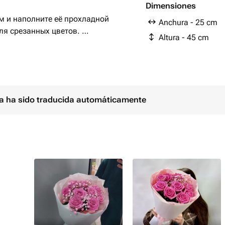
Dimensiones
м и наполните её прохладной
Anchura - 25 cm
ля срезанных цветов.
Altura - 45 cm
ы, так же рекомендуем снять
д углом 45 градусов.
ina ha sido traducida automáticamente
е менее чем раз в три дня. А так же
ем средством.
лнечных лучей, сквозняков и