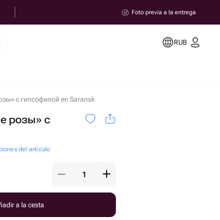
Foto previa a la entrega
RUB
озы» с гипсофилой en Saransk
е розы» с
ciones del artículo
adir a la cesta