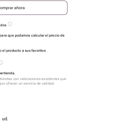
omprar ahora
ados
para que podamos calcular el precio de
 el producto a sus favoritos
ertienda.
tiendas con valoraciones excelentes que
por ofrecer un servicio de calidad.
de diseño - 1 ud.