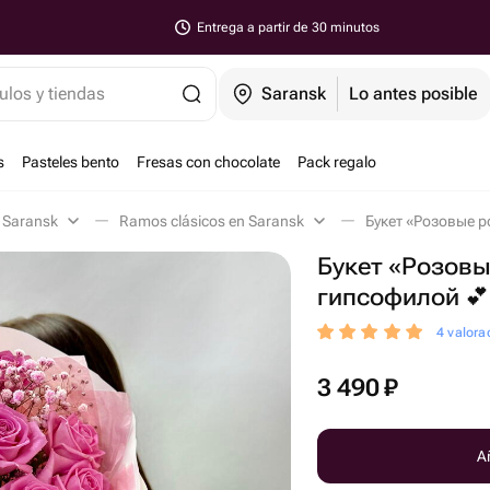
Entrega a partir de 30 minutos
ulos y tiendas
Saransk
Lo antes posible
s
Pasteles bento
Fresas con chocolate
Pack regalo
n Saransk
Ramos clásicos en Saransk
Букет «Розовые р
Букет «Розовы
гипсофилой 💕
4 valora
3 490
₽
Añ