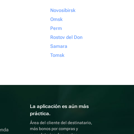
Novosibirsk
Omsk
Perm
Rostov del Don
Samara
Tomsk
La aplicación es aún más
práctica.
Área del cliente del destinatario,
más bonos por compras y
enda