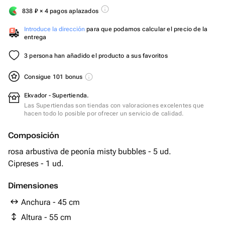
838
₽
× 4 pagos aplazados
Introduce la dirección
para que podamos calcular el precio de la
entrega
3 persona han añadido el producto a sus favoritos
Consigue 101 bonus
Ekvador - Supertienda.
Las Supertiendas son tiendas con valoraciones excelentes que
hacen todo lo posible por ofrecer un servicio de calidad.
Composición
rosa arbustiva de peonía misty bubbles - 5 ud.
Cipreses - 1 ud.
Dimensiones
Anchura - 45 cm
Altura - 55 cm